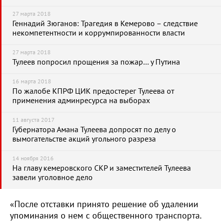
27 марта 2018
Геннадий Зюганов: Трагедия в Кемерово – следствие
некомпетентности и коррумпированности власти
27 марта 2018
Тулеев попросил прощения за пожар… у Путина
16 марта 2018
По жалобе КПРФ ЦИК предостерег Тулеева от
применения админресурса на выборах
11 августа 2017
Губернатора Амана Тулеева допросят по делу о
вымогательстве акций угольного разреза
14 ноября 2016
На главу кемеровского СКР и заместителей Тулеева
завели уголовное дело
«После отставки принято решение об удалении
упоминания о нем с общественного транспорта.