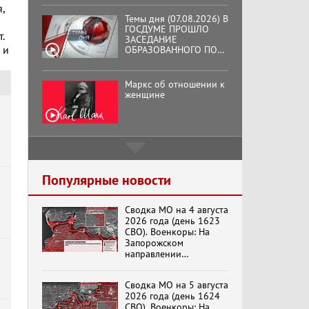
,
Темы дня (07.08.2026) В
ГОСДУМЕ ПРОШЛО
.
ЗАСЕДАНИЕ
 и
ОБРАЗОВАННОГО ПО
ИНИЦИАТИВЕ КПРФ
ОБЩЕСТВЕННОГО
КОМИТЕТА ЗА
Маркс об отношении к
ОСВОБОЖДЕНИЕ
женщине
ПРЕЗИДЕНТА
ВЕНЕСУЭЛЫ
НИКОЛАСА МАДУРО.
Подмосковный
кооператор
Популярные новости
Сводка МО на 4 августа
Хук слева: «Что и
2026 года (день 1623
требовалось доказать!»
СВО). Военкоры: На
(07.08.2026)
Запорожском
направлении
продолжаются
столкновения в районе
Бренды Советской
Сводка МО на 5 августа
Степногорска
эпохи "Гжель"
2026 года (день 1624
СВО). Военкоры: На