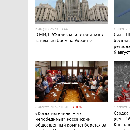
6 августа 2026 15:00
6 августа
В МИД РФ призвали готовиться к
Силы ПВ
затяжным боям на Украине
беспило
региона
6 авгус
– КПРФ
6 августа 2026 10:30
5 августа
Сводка 
«Когда мы едины – мы
(день 1
непобедимы!» Российский
Конста
общественный комитет борется за