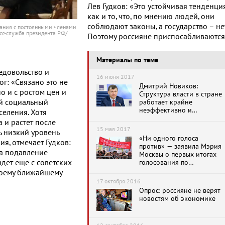
Лев Гудков: «Это устойчивая тенденция
как и то, что, по мнению людей, они
соблюдают законы, а государство – нет
щания с постоянными членами
сс-служба президента РФ/
Поэтому россияне приспосабливаются
Материалы по теме
едовольство и
16 июня 2017
ог: «Связано это не
Дмитрий Новиков:
о и с ростом цен и
Структура власти в стране
ый социальный
работает крайне
неэффективно и
селения. Хотя
неспособна решить
 и растет после
накопившиеся проблемы
15 мая 2017
ь низкий уровень
«Ни одного голоса
я, отмечает Гудков:
против» — заявила Мэрия
на подавление
Москвы о первых итогах
дет еще с советских
голосования по
реновации. Лужков: Власть
воему ближайшему
много раз обманывала
17 октября 2016
людей
Опрос: россияне не верят
новостям об экономике