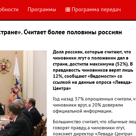
обности
Программы
Программа передач
стране». Считает более половины россиян
Доля россиян, которые считают, что
чиновники лгут о положении дел в
стране, достигла максимума (52%). В
правдивость чиновников верят лишь
12%, сообщают «Ведомости» со
ссылкой на данные опроса «Левада-
Центра»
Год назад 37% опрошенных считали, ч
чиновники врут, а 20% доверяли
официальной информации.
Большинство считает, что обычные лю
говорят правду, а чиновники лгут,
поясняет директор «Левада-Центра»