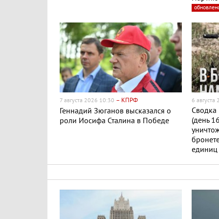
обновлен
– КПРФ
7 августа 2026 10:30
6 августа
Сводка 
Геннадий Зюганов высказался о
(день 1
роли Иосифа Сталина в Победе
уничто
бронете
единиц