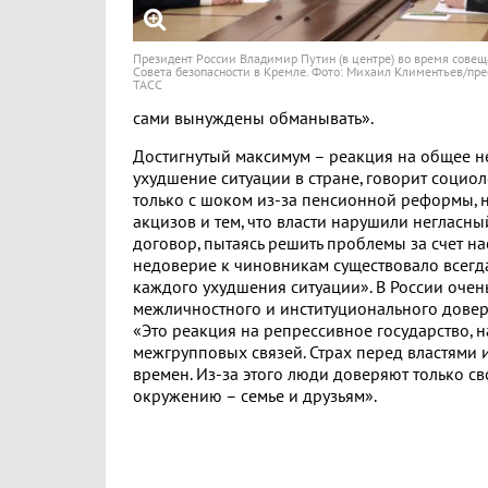
Президент России Владимир Путин (в центре) во время сове
Совета безопасности в Кремле. Фото: Михаил Климентьев/пре
ТАСС
сами вынуждены обманывать».
Достигнутый максимум – реакция на общее н
ухудшение ситуации в стране, говорит социол
только с шоком из-за пенсионной реформы, н
акцизов и тем, что власти нарушили негласн
договор, пытаясь решить проблемы за счет на
недоверие к чиновникам существовало всегда
каждого ухудшения ситуации». В России очен
межличностного и институционального довери
«Это реакция на репрессивное государство, 
межгрупповых связей. Страх перед властями и
времен. Из-за этого люди доверяют только с
окружению – семье и друзьям».