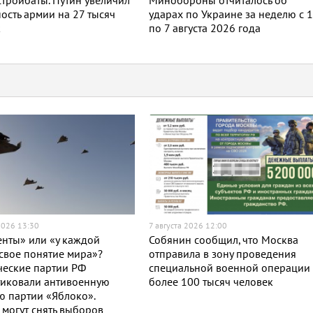
тройбаты. Путин увеличил
Минобороны отчиталось об
ость армии на 27 тысяч
ударах по Украине за неделю с 
к
по 7 августа 2026 года
2026 13:30
7 августа 2026 12:00
нты» или «у каждой
Собянин сообщил, что Москва
свое понятие мира»?
отправила в зону проведения
ческие партии РФ
специальной военной операции
тиковали антивоенную
более 100 тысяч человек
 партии «Яблоко».
могут снять выборов