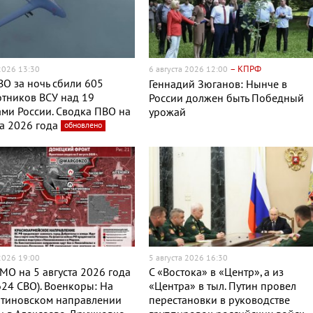
– КПРФ
 2026 13:30
6 августа 2026 12:00
О за ночь сбили 605
Геннадий Зюганов: Нынче в
тников ВСУ над 19
России должен быть Победный
ми России. Сводка ПВО на
урожай
та 2026 года
обновлено
 2026 19:00
5 августа 2026 16:30
МО на 5 августа 2026 года
С «Востока» в «Центр», а из
624 СВО). Военкоры: На
«Центра» в тыл. Путин провел
нтиновском направлении
перестановки в руководстве