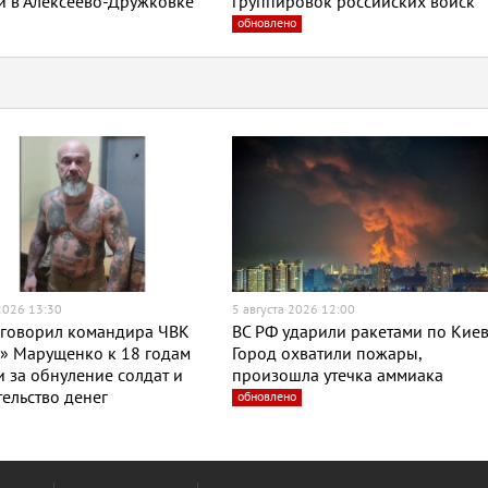
и в Алексеево-Дружковке
группировок российских войск
обновлено
 2026 13:30
5 августа 2026 12:00
иговорил командира ЧВК
ВС РФ ударили ракетами по Киев
» Марущенко к 18 годам
Город охватили пожары,
 за обнуление солдат и
произошла утечка аммиака
ельство денег
обновлено