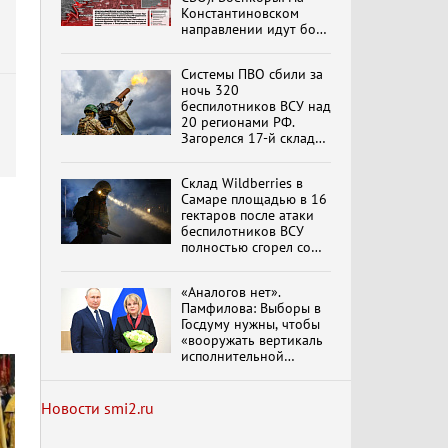
Константиновском
направлении идут бои
в Алексеево-Дружковке
Специальный репортаж
«Изменимся или
Системы ПВО сбили за
вымрем»
ночь 320
беспилотников ВСУ над
20 регионами РФ.
Загорелся 17-й склад
К ГРАЖДАНАМ
Wildberries. Сводка
РОССИИ! Обращение
ПВО на 4 августа 2026
Г.А. Зюганова,
Склад Wildberries в
года
обновлено
Председателя ЦК
Самаре площадью в 16
КПРФ Руководителя
гектаров после атаки
фракции КПРФ в
беспилотников ВСУ
Государственной Думе
Документальный
полностью сгорел со
РФ (28.07.2026)
фильм "Империализм и
всем товаром
террор"
«Аналогов нет».
Памфилова: Выборы в
Госдуму нужны, чтобы
Бить смелее!
«вооружать вертикаль
В.Баранец, В.Дандыкин,
исполнительной
А.Матвийчук, К.Сивков
власти»
(06.08.2026)
Новости smi2.ru
Темы дня (07.08.2026) В