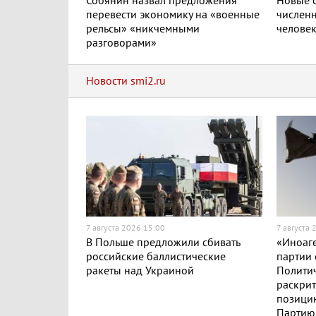
Собянин назвал предложения
Новые с
перевести экономику на «военные
численн
рельсы» «никчемными
челове
разговорами»
Новости smi2.ru
7 августа 2026 15:00
7 августа 
В Польше предложили сбивать
«Иноаге
российские баллистические
партии 
ракеты над Украиной
Полити
раскри
позицию
Партию 