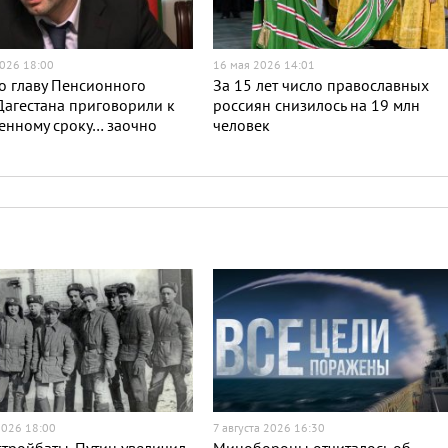
026 18:00
16 мая 2026 14:01
о главу Пенсионного
За 15 лет число православных
агестана приговорили к
россиян снизилось на 19 млн
енному сроку… заочно
человек
2026 18:00
7 августа 2026 16:30