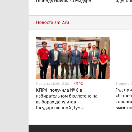
идут бо
свободу Николаса Мадуро
Новости smi2.ru
– КПРФ
5 августа 2026 15:00
5 августа
Суд пр
КПРФ получила № 8 в
«Ястреб
избирательном бюллетене на
колонии
выборах депутатов
вымогат
Государственной Думы