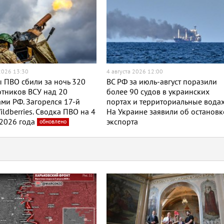
 2026 13:30
4 августа 2026 12:00
 ПВО сбили за ночь 320
ВС РФ за июль-август поразили
тников ВСУ над 20
более 90 судов в украинских
ми РФ. Загорелся 17-й
портах и территориальные водах
ildberries. Сводка ПВО на 4
На Украине заявили об остановк
 2026 года
экспорта
обновлено