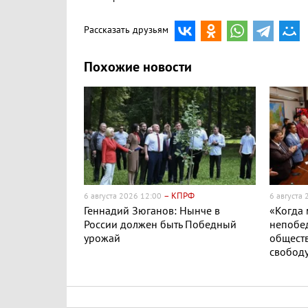
Рассказать друзьям
Похожие новости
– КПРФ
6 августа 2026 12:00
6 августа
Геннадий Зюганов: Нынче в
«Когда
России должен быть Победный
непобе
урожай
обществ
свобод