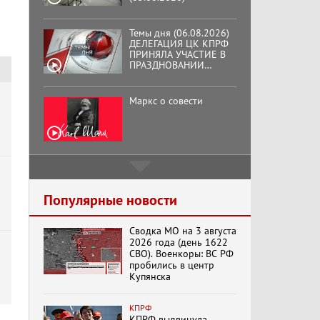
Темы дня (06.08.2026)
ДЕЛЕГАЦИЯ ЦК КПРФ
ПРИНЯЛА УЧАСТИЕ В
ПРАЗДНОВАНИИ
ВОСЕМЬДЕСЯТ
ТРЕТЬЕЙ ГОДОВЩИНЫ
ОСВОБОЖДЕНИЯ ОРЛА
Маркс о совести
ОТ НЕМЕЦКО-
ФАШИСТСКИХ
ЗАХВАТЧИКОВ.
Подмосковный
кооператор
Популярные новости
Сводка МО на 3 августа
Хук слева:
2026 года (день 1622
«Додоговаривались...»
СВО). Военкоры: ВС РФ
(11.06.2026)
пробились в центр
Купянска
Бренды Советской
КПРФ
эпохи "Гжель"
КПРФ выдвинула