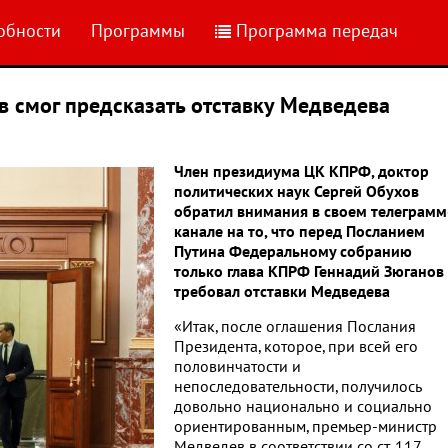
обности
Программы
Программа передач
в смог предсказать отставку Медведева
Член президиума ЦК КПРФ, доктор
политических наук Сергей Обухов
обратил внимания в своем телеграмм
канале на то, что перед Посланием
Путина Федеральному собранию
только глава КПРФ Геннадий Зюганов
требовал отставки Медведева
«Итак, после оглашения Послания
Президента, которое, при всей его
половинчатости и
непоследовательности, получилось
довольно национально и социально
ориентированным, премьер-министр
Медведев в соответствии со ст. 117