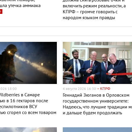
должна снять розовые очки и
шла утечка аммиака
включить режим реальности, а
о
КПРФ – громче говорить с
народом языком правды
– КПРФ
 2026 18:00
4 августа 2026 16:30
ildberries в Самаре
Геннадий Зюганов в Орловском
ю в 16 гектаров после
государственном университете:
еспилотников ВСУ
Надеюсь, что лучшие традиции 
ью сгорел со всем товаром
и дальше будем продолжать