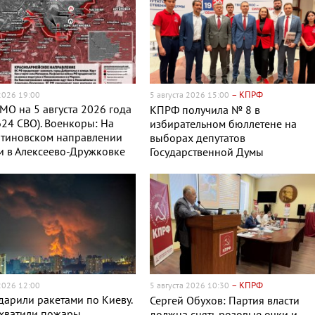
– КПРФ
 2026 19:00
5 августа 2026 15:00
МО на 5 августа 2026 года
КПРФ получила № 8 в
624 СВО). Военкоры: На
избирательном бюллетене на
нтиновском направлении
выборах депутатов
и в Алексеево-Дружковке
Государственной Думы
– КПРФ
 2026 12:00
5 августа 2026 10:30
дарили ракетами по Киеву.
Сергей Обухов: Партия власти
хватили пожары,