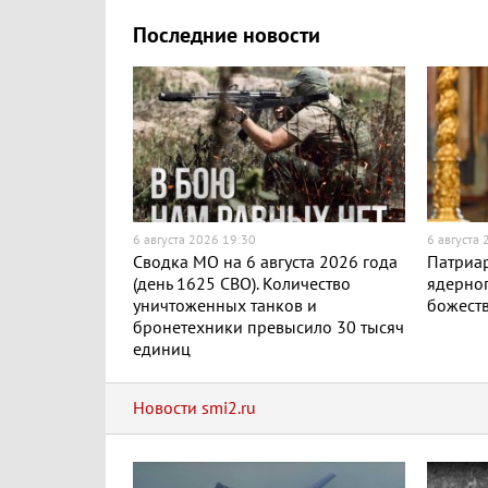
Последние новости
6 августа 2026 19:30
6 августа
Сводка МО на 6 августа 2026 года
Патриар
(день 1625 СВО). Количество
ядерног
уничтоженных танков и
божест
бронетехники превысило 30 тысяч
единиц
Новости smi2.ru