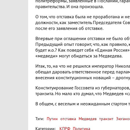
политреформы, заявленные в Послании, гара
правительства. И она произошла.
О том, что отставка была не проработана и не 
должности, как заместитель Председателя Со
после его заявления об отставке.
Впервые при оглашении отставки не было объя
Предыдущий опыт говорит, что, как правило, 
будет и.о.? Как поведет себя «Единая Россия»
«медведи» могут обидеться за Медведева.
Итак, то, на что не решился император Нико
обещал даровать ответственное перед парлам
внесения конституционных новаций – дрогнул
Конституирование Госсовета из губернаторов
транзита. Но мало кто думал, что Медведев «сл
В общем, с веселым и неожиданным стартом т
Тэги:
Путин
отставка
Медведев
транзит
Зюгано
Категории:
КПРФ
Политика