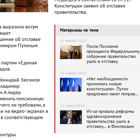
Конституции заявил об отставке
правительства.
ма выразила вотум
Материалы по теме
пишет
ешение об отставке
15 января 2020
димиром Путиным
После Послания
президента Федеральному
собранию правительство
ушло в отставку
м партии «Единая
адов.
15 января 2020
«Нет необходимости
Геннадий Зюганов
принимать новую
Владимир
конституцию». Путин
. А лидер
предложил пакет поправок
тменить пенсионную
в Конституцию РФ с
усилением прав
чего не требовали, а
11 марта 2019
парламента
и на видео-экранах в
Из-за провала реформы
здравоохранения
у в соответствующем
правительство ушло в
отставку… в Финляндии
 контуры