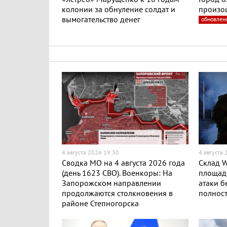
колонии за обнуление солдат и
произо
вымогательство денег
обновлен
4 августа 2026 19:30
4 августа
Сводка МО на 4 августа 2026 года
Склад W
(день 1623 СВО). Военкоры: На
площадь
Запорожском направлении
атаки б
продолжаются столкновения в
полност
районе Степногорска