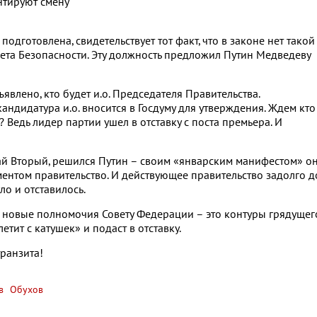
нтируют смену
подготовлена, свидетельствует тот факт, что в законе нет такой
вета Безопасности. Эту должность предложил Путин Медведеву
влено, кто будет и.о. Председателя Правительства.
кандидатура и.о. вносится в Госдуму для утверждения. Ждем кто
? Ведь лидер партии ушел в отставку с поста премьера. И
лай Вторый, решился Путин – своим «январским манифестом» о
ентом правительство. И действующее правительство задолго д
о и отставилось.
, новые полномочия Совету Федерации – это контуры грядущег
етит с катушек» и подаст в отставку.
ранзита!
в
Обухов