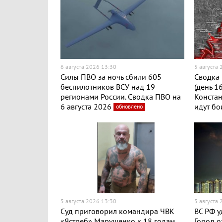
6 августа 2026 13:30
5 августа
Силы ПВО за ночь сбили 605
Сводка 
беспилотников ВСУ над 19
(день 1
регионами России. Сводка ПВО на
Конста
6 августа 2026
идут бо
обновлено
5 августа 2026 13:30
5 августа
Суд приговорил командира ЧВК
ВС РФ у
«Ястреб» Марущенко к 18 годам
Город о