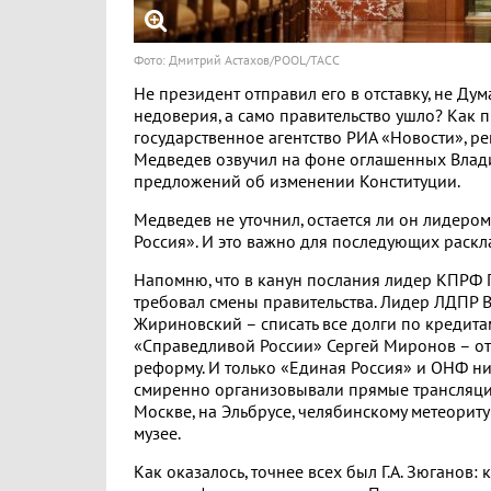
Фото: Дмитрий Астахов/POOL/ТАСС
Не президент отправил его в отставку, не Ду
недоверия, а само правительство ушло? Как 
государственное агентство РИА «Новости», р
Медведев озвучил на фоне оглашенных Вла
предложений об изменении Конституции.
Медведев не уточнил, остается ли он лидеро
Россия». И это важно для последующих раскл
Напомню, что в канун послания лидер КПРФ 
требовал смены правительства. Лидер ЛДПР 
Жириновский – списать все долги по кредитам
«Справедливой России» Сергей Миронов – о
реформу. И только «Единая Россия» и ОНФ ни
смиренно организовывали прямые трансляци
Москве, на Эльбрусе, челябинскому метеорит
музее.
Как оказалось, точнее всех был Г.А. Зюганов: