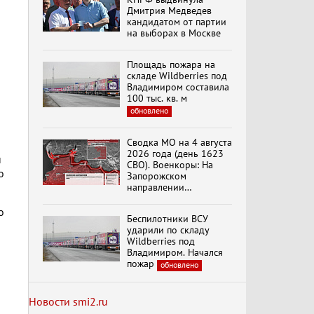
Дмитрия Медведев
кандидатом от партии
на выборах в Москве
Специальный репортаж
«Безразмерное
Площадь пожара на
Кольцо»
складе Wildberries под
Владимиром составила
100 тыс. кв. м
обновлено
К ГРАЖДАНАМ
РОССИИ! Обращение
Г.А. Зюганова,
Сводка МО на 4 августа
Председателя ЦК
2026 года (день 1623
н
КПРФ Руководителя
СВО). Военкоры: На
фракции КПРФ в
о
Запорожском
Государственной Думе
Документальный
направлении
РФ (28.07.2026)
фильм "Империализм и
продолжаются
террор"
столкновения в районе
о
Беспилотники ВСУ
Степногорска
ударили по складу
Wildberries под
Менять курс! В.Боглаев,
Владимиром. Начался
И.Буданов, А.Лежава,
пожар
обновлено
Н.Останина
(05.08.2026)
Новости smi2.ru