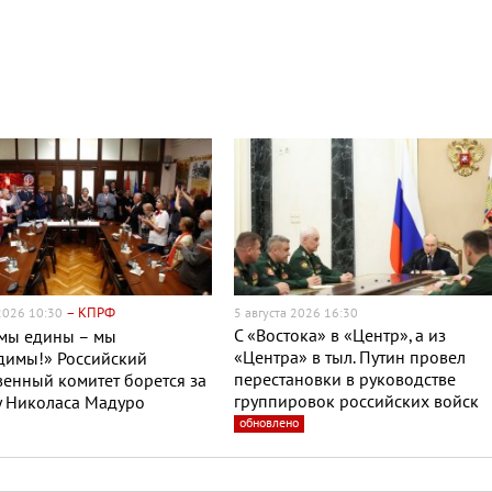
– КПРФ
 2026 10:30
5 августа 2026 16:30
С «Востока» в «Центр», а из
 мы едины – мы
«Центра» в тыл. Путин провел
димы!» Российский
перестановки в руководстве
енный комитет борется за
группировок российских войск
у Николаса Мадуро
обновлено