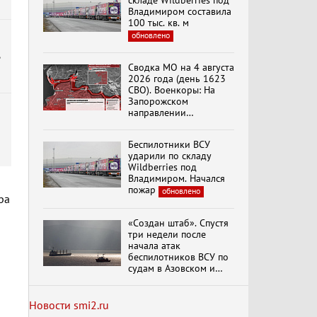
складе Wildberries под
Владимиром составила
100 тыс. кв. м
обновлено
Специальный репортаж
«Изменимся или
,
вымрем»
Сводка МО на 4 августа
2026 года (день 1623
СВО). Военкоры: На
Запорожском
К ГРАЖДАНАМ
направлении
РОССИИ! Обращение
продолжаются
Г.А. Зюганова,
столкновения в районе
Председателя ЦК
Беспилотники ВСУ
Степногорска
КПРФ Руководителя
ударили по складу
фракции КПРФ в
Wildberries под
Государственной Думе
Документальный
Владимиром. Начался
РФ (28.07.2026)
фильм "Империализм и
пожар
обновлено
террор"
ра
«Создан штаб». Спустя
три недели после
Бить смелее!
начала атак
В.Баранец, В.Дандыкин,
беспилотников ВСУ по
А.Матвийчук, К.Сивков
судам в Азовском и
(06.08.2026)
Черном морях
Минтранс рассказал о
мерах по защите
Новости smi2.ru
Темы дня (07.08.2026) В
судоходства
обновлено
ГОСДУМЕ ПРОШЛО