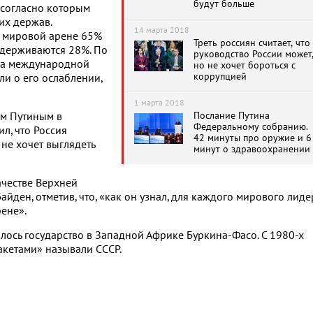
будут больше
 согласно которым
их держав.
14 марта 2018
 мировой арене 65%
Треть россиян считает, что
держиваются 28%. По
руководство России может
на международной
но не хочет бороться с
коррупцией
ли о его ослаблении,
1 марта 2018
Послание Путина
ом Путиным в
Федеральному собранию.
л, что Россия
42 минуты про оружие и 6
не хочет выглядеть
минут о здравоохранении
ачестве Верхней
йден, отметив, что, «как он узнал, для каждого мирового лиде
ене».
алось государство в Западной Африке Буркина-Фасо. С 1980-х
акетами» называли СССР.