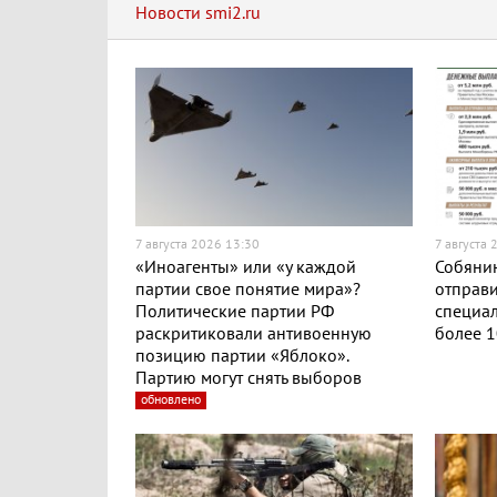
Новости smi2.ru
7 августа 2026 13:30
7 августа 
«Иноагенты» или «у каждой
Собянин
партии свое понятие мира»?
отправи
Политические партии РФ
специа
раскритиковали антивоенную
более 1
позицию партии «Яблоко».
Партию могут снять выборов
обновлено