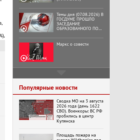
Темы дня (07.08.2026) В
ГОСДУМЕ ПРОШЛО
ЗАСЕДАНИЕ
ОБРАЗОВАННОГО ПО
,
ИНИЦИАТИВЕ КПРФ
ОБЩЕСТВЕННОГО
),
КОМИТЕТА ЗА
Маркс о совести
ОСВОБОЖДЕНИЕ
ПРЕЗИДЕНТА
ВЕНЕСУЭЛЫ
НИКОЛАСА МАДУРО.
Подмосковный
кооператор
Популярные новости
Хук слева: «Что и
Сводка МО на 3 августа
требовалось доказать!»
2026 года (день 1622
(07.08.2026)
СВО). Военкоры: ВС РФ
пробились в центр
Купянска
Бренды Советской
эпохи "Гжель"
Площадь пожара на