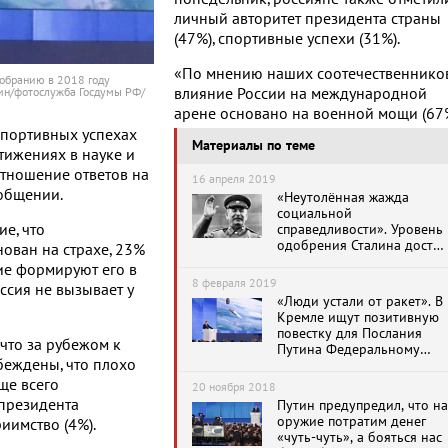
личный авторитет президента страны
(47%), спортивные успехи (31%).
«По мнению наших соотечественников
обранию в 2018 году
тин/фотослужба Госдумы РФ/
влияние России на международной
арене основано на военной мощи (67%
спортивных успехах
Материалы по теме
стижениях в науке и
отношение ответов на
16 апреля 2019
ообщении.
«Неутолённая жажда
социальной
е, что
справедливости». Уровень
одобрения Сталина достиг
ован на страхе, 23%
исторического максимума
ние формируют его в
8 февраля 2019
ссия не вызывает у
«Люди устали от ракет». В
Кремле ищут позитивную
повестку для Послания
что за рубежом к
Путина Федеральному
беждены, что плохо
собранию
ще всего
20 ноября 2018
 президента
Путин предупредил, что на
оружие потратим денег
иимство (4%).
«чуть-чуть», а бояться нас