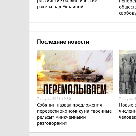
российские баллистические
непобе
ракеты над Украиной
обществ
свобод
Последние новости
7 августа 2026 19:30
7 августа 
Собянин назвал предложения
Новые с
перевести экономику на «военные
численн
рельсы» «никчемными
челове
разговорами»