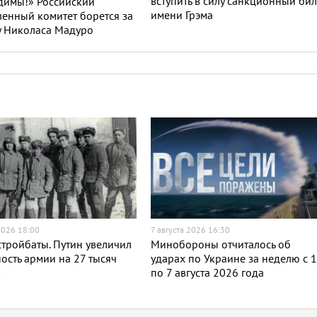
вступить в силу санкционный бил
димы!» Российский
имени Грэма
енный комитет борется за
у Николаса Мадуро
2026 18:00
7 августа 2026 16:30
тройбаты. Путин увеличил
Минобороны отчиталось об
ость армии на 27 тысяч
ударах по Украине за неделю с 
к
по 7 августа 2026 года