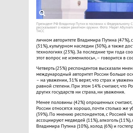
Президент РФ Владимир Путин в послании к Федеральному С
рассказывает о новом ракетном оружии. Фото: Марат Абулха
ТАСС
личном авторитете Владимира Путина (47%), 
(31%), культурном наследии (30%), а также до
технологиях (23%). За последние три года со
этот вопрос не изменилось», – говорится в с
Четверть (25%) респондентов высказали мнени
международный авторитет России больше осн
– на уважении, 31% верят, что страх и уваже
равной степени. При этом 14% считают, что Ро
других государств ни страха, ни уважения.
Менее половины (42%) опрошенных считают, 
России относятся хорошо, почти столько же у
(39%). По мнению респондентов, с Россией ча
ассоциируют медведей (11%), алкоголь (11%),
Владимира Путина (10%), холод (6%) и гостепр