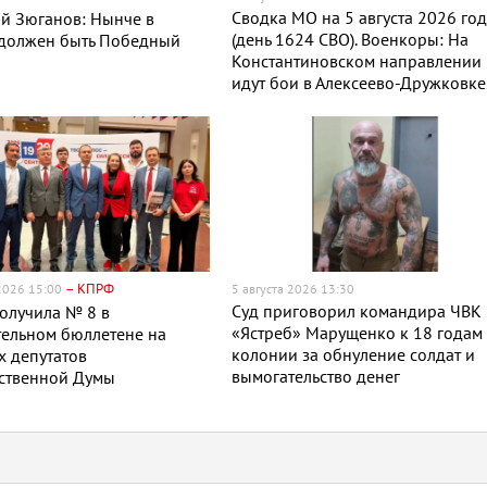
Сводка МО на 5 августа 2026 го
й Зюганов: Нынче в
(день 1624 СВО). Военкоры: На
 должен быть Победный
Константиновском направлении
идут бои в Алексеево-Дружковке
– КПРФ
 2026 15:00
5 августа 2026 13:30
Суд приговорил командира ЧВК
олучила № 8 в
«Ястреб» Марущенко к 18 годам
ельном бюллетене на
колонии за обнуление солдат и
 депутатов
вымогательство денег
рственной Думы