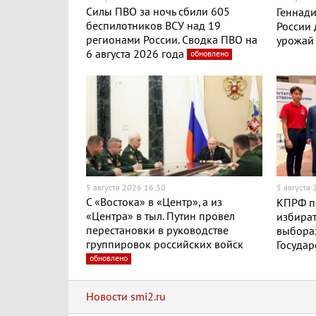
Силы ПВО за ночь сбили 605
Геннади
беспилотников ВСУ над 19
России
регионами России. Сводка ПВО на
урожай
6 августа 2026 года
обновлено
5 августа 2026 16:30
5 августа
С «Востока» в «Центр», а из
КПРФ п
«Центра» в тыл. Путин провел
избират
перестановки в руководстве
выборах
группировок российских войск
Госуда
обновлено
Новости smi2.ru