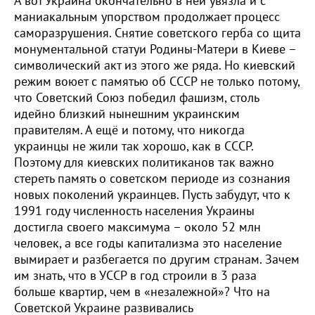
А вот Украина окончательно в ней увязла и с
маниакальным упорством продолжает процесс
саморазрушения. Снятие советского герба со щита
монументальной статуи Родины-Матери в Киеве –
символический акт из этого же ряда. Но киевский
режим воюет с памятью об СССР не только потому,
что Советский Союз победил фашизм, столь
идейно близкий нынешним украинским
правителям. А ещё и потому, что никогда
украинцы не жили так хорошо, как в СССР.
Поэтому для киевских политиканов так важно
стереть память о советском периоде из сознания
новых поколений украинцев. Пусть забудут, что к
1991 году численность населения Украины
достигла своего максимума – около 52 млн
человек, а все годы капитализма это население
вымирает и разбегается по другим странам. Зачем
им знать, что в УССР в год строили в 3 раза
больше квартир, чем в «незалежной»? Что на
Советской Украине развивались