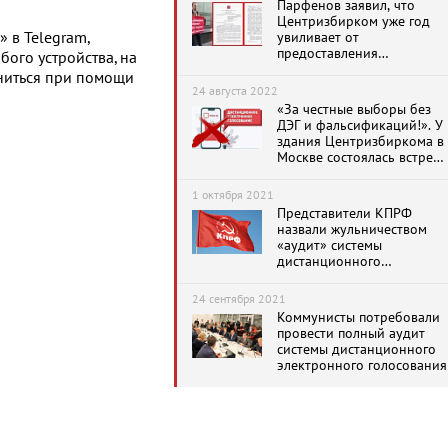
Парфенов заявил, что
Центризбирком уже год
увиливает от
 в Telegram,
предоставления
бого устройства, на
документации по системе
ниться при помощи
дистанционного
24 августа 2022
электронного голосования
«За честные выборы без
ДЭГ и фальсификаций!». У
здания Центризбиркома в
Москве состоялась встреча
избирателей с депутатами-
коммунистами
1 октября 2021
Представители КПРФ
назвали жульничеством
«аудит» системы
дистанционного
электронного голосования
24 сентября 2021
Коммунисты потребовали
провести полный аудит
системы дистанционного
электронного голосования