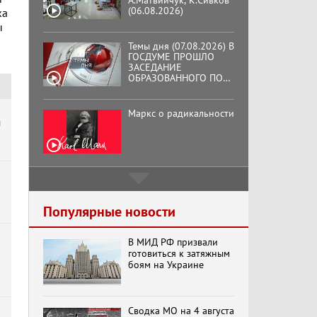
А.Матвийчук, К.Сивков
(06.08.2026)
ка
ы
Темы дня (07.08.2026) В
ГОСДУМЕ ПРОШЛО
ЗАСЕДАНИЕ
ОБРАЗОВАННОГО ПО
ИНИЦИАТИВЕ КПРФ
ОБЩЕСТВЕННОГО
КОМИТЕТА ЗА
Маркс о радикальности
ОСВОБОЖДЕНИЕ
ы
ПРЕЗИДЕНТА
ВЕНЕСУЭЛЫ
НИКОЛАСА МАДУРО.
Подмосковный
кооператор
Популярные новости
В МИД РФ призвали
Хук слева: «Что и
готовиться к затяжным
требовалось доказать!»
боям на Украине
(07.08.2026)
Сводка МО на 4 августа
Бренды Советской