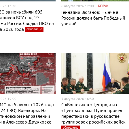
– КПРФ
 2026 13:30
6 августа 2026 12:00
О за ночь сбили 605
Геннадий Зюганов: Нынче в
тников ВСУ над 19
России должен быть Победный
ми России. Сводка ПВО на
урожай
та 2026 года
обновлено
 2026 19:00
5 августа 2026 16:30
МО на 5 августа 2026 года
С «Востока» в «Центр», а из
624 СВО). Военкоры: На
«Центра» в тыл. Путин провел
нтиновском направлении
перестановки в руководстве
и в Алексеево-Дружковке
группировок российских войск
обновлено