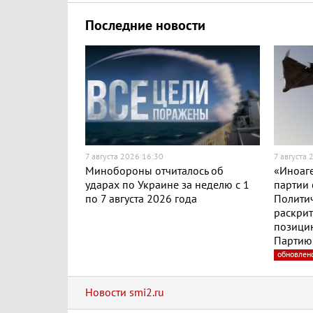
Последние новости
7 августа 2026 16:30
7 августа 
Минобороны отчиталось об
«Иноаге
ударах по Украине за неделю с 1
партии 
по 7 августа 2026 года
Полити
раскри
позицию
Партию 
обновлен
Новости smi2.ru