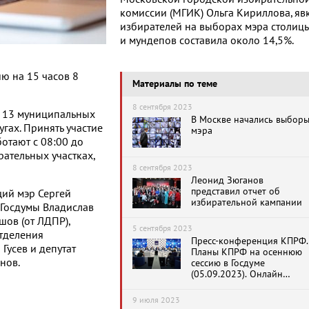
комиссии (МГИК) Ольга Кириллова, яв
избирателей на выборах мэра столиц
и мундепов составила около 14,5%.
ию на 15 часов 8
Материалы по теме
8 сентября 2023
и 13 муниципальных
В Москве начались выбор
гах. Принять участие
мэра
отают с 08:00 до
рательных участках,
8 сентября 2023
Леонид Зюганов
представил отчет об
щий мэр Сергей
избирательной кампании
 Госдумы Владислав
шов (от ЛДПР),
5 сентября 2023
отделения
Пресс-конференция КПРФ.
Гусев и депутат
Планы КПРФ на осеннюю
нов.
сессию в Госдуме
(05.09.2023). Онлайн
трансляция
9 июля 2023