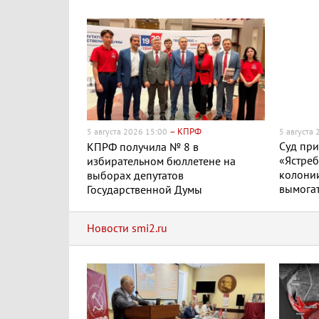
– КПРФ
5 августа 2026 15:00
5 августа
Суд пр
КПРФ получила № 8 в
«Ястреб
избирательном бюллетене на
колонии
выборах депутатов
вымогат
Государственной Думы
Новости smi2.ru