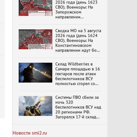
2026 года (день 1623
эпохи "Гжель"
СВО). Военкоры: На
Запорожском
направлении
продолжаются
столкновения в районе
Специальный репортаж
Сводка МО на 5 августа
Степногорска
«Изменимся или
2026 года (день 1624
вымрем»
СВО). Военкоры: На
Константиновском
направлении идут бои
в Алексеево-Дружковке
К ГРАЖДАНАМ
РОССИИ! Обращение
Склад Wildberries в
Г.А. Зюганова,
Самаре площадью в 16
Председателя ЦК
гектаров после атаки
КПРФ Руководителя
беспилотников ВСУ
фракции КПРФ в
полностью сгорел со
Государственной Думе
Документальный
всем товаром
РФ (28.07.2026)
фильм "Империализм и
террор"
Системы ПВО сбили за
ночь 320
беспилотников ВСУ над
20 регионами РФ.
Бить смелее!
Загорелся 17-й склад
В.Баранец, В.Дандыкин,
Wildberries. Сводка
А.Матвийчук, К.Сивков
ПВО на 4 августа 2026
(06.08.2026)
года
обновлено
Новости smi2.ru