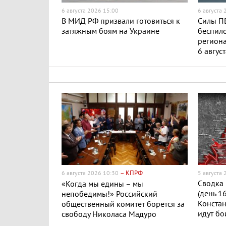
6 августа 2026 15:00
6 августа
В МИД РФ призвали готовиться к
Силы ПВ
затяжным боям на Украине
беспило
региона
6 авгус
– КПРФ
6 августа 2026 10:30
5 августа
Сводка 
«Когда мы едины – мы
(день 1
непобедимы!» Российский
Конста
общественный комитет борется за
идут бо
свободу Николаса Мадуро