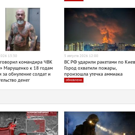
 2026 13:30
5 августа 2026 12:00
иговорил командира ЧВК
ВС РФ ударили ракетами по Киев
» Марущенко к 18 годам
Город охватили пожары,
 за обнуление солдат и
произошла утечка аммиака
ельство денег
обновлено