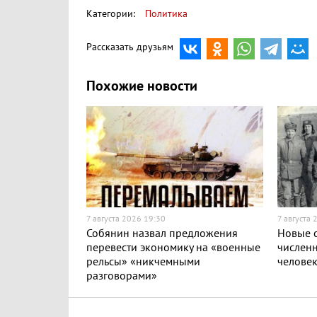
Категории:
Политика
Рассказать друзьям
Похожие новости
7 августа 2026 19:30
7 августа 
Собянин назвал предложения
Новые с
перевести экономику на «военные
численн
рельсы» «никчемными
челове
разговорами»