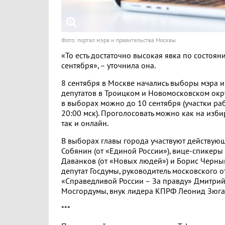
Фото: портал мэра и правительства Москвы
«То есть достаточно высокая явка по состоян
сентября», – уточнила она.
8 сентября в Москве начались выборы мэра 
депутатов в Троицком и Новомосковском окру
в выборах можно до 10 сентября (участки раб
20:00 мск). Проголосовать можно как на изби
так и онлайн.
В выборах главы города участвуют действую
Собянин (от «Единой России»), вице-спикеры
Даванков (от «Новых людей») и Борис Черны
депутат Госдумы, руководитель московского 
«Справедливой России – За правду» Дмитрий 
Мосгордумы, внук лидера КПРФ Леонид Зюга
***