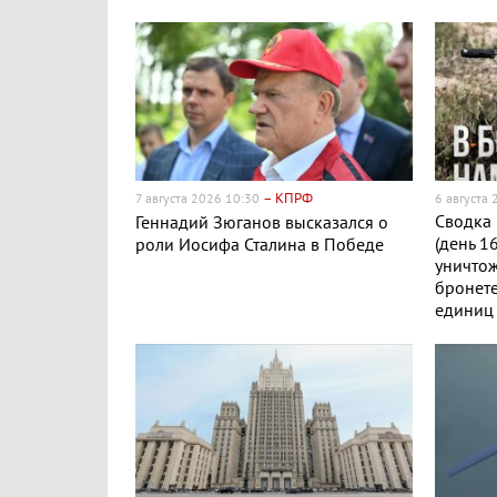
– КПРФ
7 августа 2026 10:30
6 августа
Сводка 
Геннадий Зюганов высказался о
(день 1
роли Иосифа Сталина в Победе
уничто
бронете
единиц