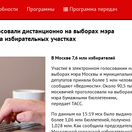
обности
Программы
Программа передач
осовали дистанционно на выборах мэра
на избирательных участках
В Москве 7,6 млн избирателей
Участие в электронном голосовании н
выборах мэра Москвы и муниципальн
депутатов приняли более 1 млн челове
сообщают «Ведомости». Около 90,5 ты
москвичей проголосовали на выбора
мэра бумажными бюллетенями,
передает ТАСС.
По данным на 15:19 мск было выдано
более 1,06 млн бюллетеней, получено
1,028 млн. Как сообщила председател
Московской городской избирательно