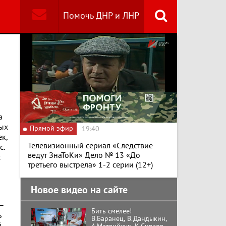
Помочь ДНР и ЛНР
Найти
Специальный репортаж
«Изменимся или
вымрем»
К ГРАЖДАНАМ
а
РОССИИ! Обращение
ых
Прямой эфир
19:40
Г.А. Зюганова,
к,
Председателя ЦК
Телевизионный сериал «Следствие
КПРФ Руководителя
с.
фракции КПРФ в
ведут ЗнаТоКи» Дело № 13 «До
х
Государственной Думе
Документальный
третьего выстрела» 1-2 серии (12+)
РФ (28.07.2026)
фильм "Империализм и
террор"
Новое видео на сайте
 –
Бить смелее!
ь
В.Баранец, В.Дандыкин,
й