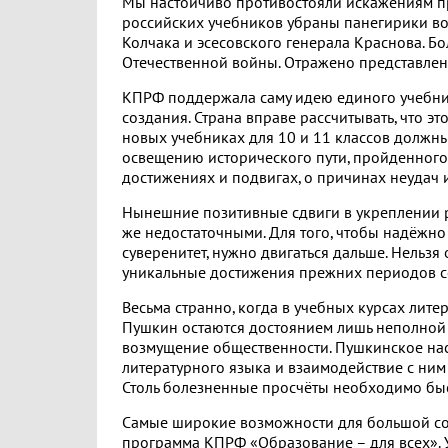
Мы настойчиво противостояли искажениям пр
российских учебников убраны панегирики во
Колчака и эсесовского генерала Краснова. 
Отечественной войны. Отражено представлени
КПРФ поддержала саму идею единого учебни
создания. Страна вправе рассчитывать, что э
новых учебниках для 10 и 11 классов должны
освещению исторического пути, пройденного 
достижениях и подвигах, о причинах неудач 
Нынешние позитивные сдвиги в укреплении р
же недостаточными. Для того, чтобы надёжно
суверенитет, нужно двигаться дальше. Нельзя
уникальные достижения прежних периодов со
Весьма странно, когда в учебных курсах лит
Пушкин остаются достоянием лишь неполной 
возмущение общественности. Пушкинское нас
литературного языка и взаимодействие с ним
Столь болезненные просчёты необходимо быс
Самые широкие возможности для большой со
программа КПРФ «Образование – для всех». У