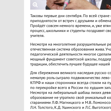
Таковы первые дни сентября. По всей стране
приподнятости от встреч с друзьями и обмен
Пройдёт совсем немного времени, и, уже втя
процесс, школьники и студенты поздравят св
учителя.
Несмотря на многолетние разрушительные р
отечественная система образования жива. Уч
педагогической деятельности многое сделали
мощный фундамент советской школы, поддер
традиции, обеспечить лучшее будущее нашей
Для сбережения великого наследия русско-с
немалую роль сыграло подвижничество лево-
КПРФ и наши сторонники всегда стояли на п
по перекройке всего в России по худшим за
Несмотря на либеральный шабаш лихих девя
образование не утратило свой уникальный к
стараниями Л.Ф. Магницкого и М.В. Ломоносов
Л.Н. Толстого, К.Д. Ушинского и Л.С. Выготског