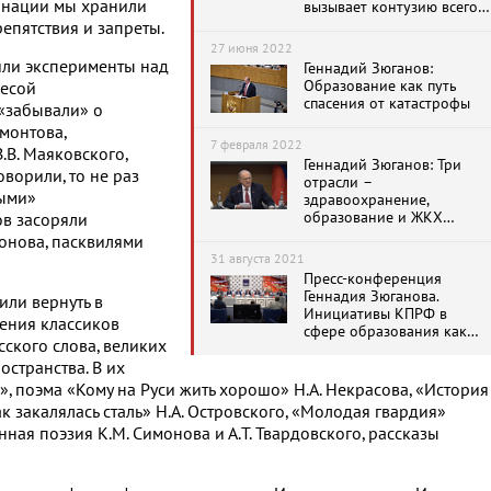
е нации мы хранили
вызывает контузию всего
населения
репятствия и запреты.
27 июня 2022
или эксперименты над
Геннадий Зюганов:
Образование как путь
есой
спасения от катастрофы
«забывали» о
рмонтова,
7 февраля 2022
В.В. Маяковского,
Геннадий Зюганов: Три
оворили, то не раз
отрасли –
ными»
здравоохранение,
образование и ЖКХ
ов засоряли
определяют качество
онова, пасквилями
жизни
31 августа 2021
Пресс-конференция
Геннадия Зюганова.
или вернуть в
Инициативы КПРФ в
ения классиков
сфере образования как
ского слова, великих
важнейшая часть
программы развития
остранства. В их
страны. Онлайн
», поэма «Кому на Руси жить хорошо» Н.А. Некрасова, «История
трансляция
 закалялась сталь» Н.А. Островского, «Молодая гвардия»
нная поэзия К.М. Симонова и А.Т. Твардовского, рассказы