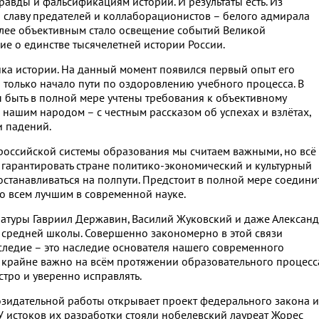
авды и фальсификациям истории. И результаты есть. Из
 славу предателей и коллаборационистов – белого адмирала
Более объективным стало освещение событий Великой
е о единстве тысячелетней истории России.
ка истории. На данный момент появился первый опыт его
то только начало пути по оздоровлению учебного процесса. В
 быть в полной мере учтены требования к объективному
нашим народом – с честным рассказом об успехах и взлётах,
и падений.
оссийской системы образования мы считаем важными, но всё
 гарантировать стране политико-экономический и культурный
 останавливаться на полпути. Предстоит в полной мере соедини
 всем лучшим в современной науке.
ературы Гавриил Державин, Василий Жуковский и даже Алексан
средней школы. Совершенно закономерно в этой связи
ледие – это наследие основателя нашего современного
 крайне важно на всём протяжении образовательного процесс
тро и уверенно исправлять.
зидательной работы открывает проект федерального закона и
 истоков их разработки стояли нобелевский лауреат Жорес