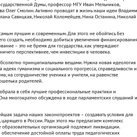
Государственной Думы, профессор МГУ Иван Мельников,
ва Олег Смолин. Активно проводят в жизнь наши идеи Владим
лана Савицкая, Николай Коломейцев, Нина Останина, Николай
самым лучшим и современным. Для этого не обойтись без
его создать, необходимо добиться увеличения финансировани
вание – это не бремя для государства, как утверждают
ничего перспективнее, чем инвестиции в человека.
 абсолютно принципиальными вещами. Нужна новая идеология
 идеях гуманизма и социального прогресса, справедливости и
ма, на сотрудничестве ученика и учителя, на равенстве
ошелька родителей.
обрала в себя лучшие профессиональные практики и
Она многократно обсуждена в ходе парламентских слушаний 
ейшая задача наших законопроектов – создавать условия для
 царящего в России. Ради этого мы предлагаем комплекс
 образовательных организаций подлежит ликвидации.
 обеспечение достойной оплаты труда педагогических