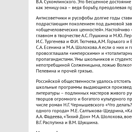
В.А. Сухомлинского. Это бесценное достояни
как зеницу ока – ведя борьбу, преодолевая п
Антисоветчики и русофобы долгие годы став
подрастающим поколением под дымовой зав
«общечеловеческих ценностей». Настойчиво 
главном в творчестве А.С. Пушкина и М.Ю. Ле
И.С. Тургенева и Ф.И. Тютчева, А.М. Горького и 
С.А. Есенина и М.А. Шолохова. А если о них и г
провозглашали «имперскими» и «тоталитар
пропагандистами. Умы школьников и студент
непотребщиной Солженицына, ложью Волког
Пелевина и прочей грязью.
Российской общественности удалось отстоять 
школьные программы выдающиеся произвед
литературы – подлинных мастеров живого рус
творцов огромного и богатого культурного пр
числе роман Н.Г. Чернышевского «Что делать?
одного города» М.Е. Салтыкова-Щедрина, «Как
А.А. Фадеева, «Тихий Дон» М.А. Шолохова, вое
В.Г. Распутина и В.М. Шукшина.