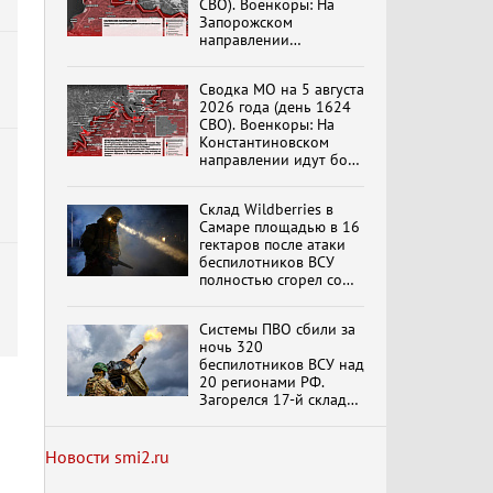
СВО). Военкоры: На
Запорожском
направлении
продолжаются
столкновения в районе
Специальный репортаж
Сводка МО на 5 августа
Степногорска
«Изменимся или
2026 года (день 1624
вымрем»
СВО). Военкоры: На
Константиновском
направлении идут бои
в Алексеево-Дружковке
К ГРАЖДАНАМ
РОССИИ! Обращение
Склад Wildberries в
Г.А. Зюганова,
Самаре площадью в 16
Председателя ЦК
гектаров после атаки
КПРФ Руководителя
беспилотников ВСУ
фракции КПРФ в
полностью сгорел со
Государственной Думе
Документальный
всем товаром
РФ (28.07.2026)
фильм "Империализм и
террор"
Системы ПВО сбили за
ночь 320
беспилотников ВСУ над
20 регионами РФ.
Бить смелее!
Загорелся 17-й склад
В.Баранец, В.Дандыкин,
Wildberries. Сводка
А.Матвийчук, К.Сивков
ПВО на 4 августа 2026
(06.08.2026)
года
обновлено
Новости smi2.ru