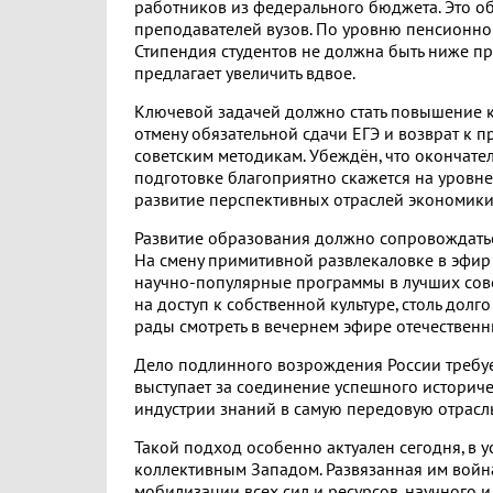
работников из федерального бюджета. Это о
преподавателей вузов. По уровню пенсионног
Стипендия студентов не должна быть ниже 
предлагает увеличить вдвое.
Ключевой задачей должно стать повышение к
отмену обязательной сдачи ЕГЭ и возврат к 
советским методикам. Убеждён, что окончат
подготовке благоприятно скажется на уровне
развитие перспективных отраслей экономики,
Развитие образования должно сопровождать
На смену примитивной развлекаловке в эфир
научно-популярные программы в лучших сове
на доступ к собственной культуре, столь дол
рады смотреть в вечернем эфире отечествен
Дело подлинного возрождения России требуе
выступает за соединение успешного историч
индустрии знаний в самую передовую отрасль
Такой подход особенно актуален сегодня, в 
коллективным Западом. Развязанная им война
мобилизации всех сил и ресурсов, научного и