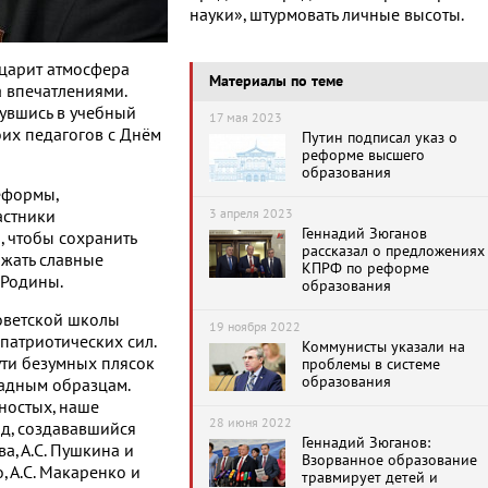
науки», штурмовать личные высоты.
 царит атмосфера
Материалы по теме
а впечатлениями.
нувшись в учебный
17 мая 2023
оих педагогов с Днём
Путин подписал указ о
реформе высшего
образования
еформы,
3 апреля 2023
астники
Геннадий Зюганов
, чтобы сохранить
рассказал о предложениях
жать славные
КПРФ по реформе
 Родины.
образования
оветской школы
19 ноября 2022
патриотических сил.
Коммунисты указали на
ути безумных плясок
проблемы в системе
образования
падным образцам.
ностых, наше
28 июня 2022
од, создававшийся
Геннадий Зюганов:
а, А.С. Пушкина и
Взорванное образование
о, А.С. Макаренко и
травмирует детей и