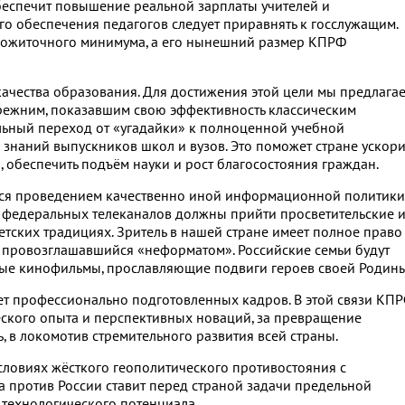
беспечит повышение реальной зарплаты учителей и
о обеспечения педагогов следует приравнять к госслужащим.
прожиточного минимума, а его нынешний размер КПРФ
ачества образования. Для достижения этой цели мы предлага
прежним, показавшим свою эффективность классическим
ельный переход от «угадайки» к полноценной учебной
 знаний выпускников школ и вузов. Это поможет стране ускори
 обеспечить подъём науки и рост благосостояния граждан.
ся проведением качественно иной информационной политики
 федеральных телеканалов должны прийти просветительские 
тских традициях. Зритель в нашей стране имеет полное право
го провозглашавшийся «неформатом». Российские семьи будут
ные кинофильмы, прославляющие подвиги героев своей Родины
т профессионально подготовленных кадров. В этой связи КП
еского опыта и перспективных новаций, за превращение
, в локомотив стремительного развития всей страны.
условиях жёсткого геополитического противостояния с
 против России ставит перед страной задачи предельной
 технологического потенциала.