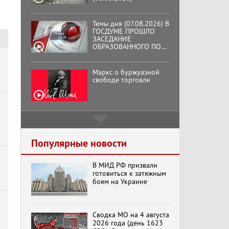
Темы дня (07.08.2026) В
ГОСДУМЕ ПРОШЛО
ЗАСЕДАНИЕ
ОБРАЗОВАННОГО ПО
ИНИЦИАТИВЕ КПРФ
ОБЩЕСТВЕННОГО
КОМИТЕТА ЗА
Маркс о буржуазной
ОСВОБОЖДЕНИЕ
свободе торговли
ПРЕЗИДЕНТА
ВЕНЕСУЭЛЫ
НИКОЛАСА МАДУРО.
Подмосковный
кооператор
Популярные новости
В МИД РФ призвали
Хук слева: «Что и
готовиться к затяжным
требовалось доказать!»
боям на Украине
(07.08.2026)
Сводка МО на 4 августа
Бренды Советской
2026 года (день 1623
эпохи "Гжель"