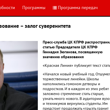
обности
Программы
Программа передач
зование – залог суверенитета
Пресс-служба ЦК КПРФ распространи
статью Председателя ЦК КПРФ
Геннадия Зюганова, посвященную
значению образования
«Красная Линия» публикует текст стат
«Начался новый учебный год. Отшуме
торжественные линейки. Школы
наполнились гомоном детворы и
подростков. И в каждом из этих ребят
заложено стремление стать старше,
узнать много нового. В аудитории вузо
и техникумов вернулись студенты. Им
предстоит продолжать «грызть гранит