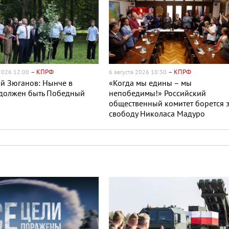
– КПРФ
– КПРФ
 2026 12:00
6 августа 2026 10:30
й Зюганов: Нынче в
«Когда мы едины – мы
 должен быть Победный
непобедимы!» Российский
общественный комитет борется 
свободу Николаса Мадуро