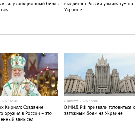
ь в силу санкционный билль
выдвигает России ультиматум по
рэма
Украине
 2026 16:30
6 августа 2026 15:00
х Кирилл: Создание
В МИД РФ призвали готовиться 
о оружия в России – это
затяжным боям на Украине
венный замысел