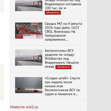
складе Wildberries под
Владимиром составила
100 тыс. кв. м
обновлено
Специальный репортаж
«Изменимся или
Сводка МО на 4 августа
вымрем»
2026 года (день 1623
СВО). Военкоры: На
Запорожском
направлении
К ГРАЖДАНАМ
продолжаются
РОССИИ! Обращение
столкновения в районе
Г.А. Зюганова,
Беспилотники ВСУ
Степногорска
Председателя ЦК
ударили по складу
КПРФ Руководителя
Wildberries под
фракции КПРФ в
Владимиром. Начался
Государственной Думе
Документальный
пожар
обновлено
РФ (28.07.2026)
фильм "Империализм и
террор"
«Создан штаб». Спустя
три недели после
начала атак
Бить смелее!
беспилотников ВСУ по
В.Баранец, В.Дандыкин,
судам в Азовском и
А.Матвийчук, К.Сивков
Черном морях
(06.08.2026)
Минтранс рассказал о
мерах по защите
Новости smi2.ru
судоходства
обновлено