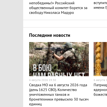
вступит
непобедимы!» Российский
имени Г
общественный комитет борется за
свободу Николаса Мадуро
Последние новости
6 августа 2026 19:30
6 августа
Сводка МО на 6 августа 2026 года
Патриар
(день 1625 СВО). Количество
ядерног
уничтоженных танков и
божест
бронетехники превысило 30 тысяч
единиц