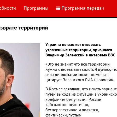
обности
Программы
Программа передач
озврате территорий
Украина не сможет отвоевать
утраченные территории, признался
Владимир Зеленский в интервью ВВС
«Это не значит, что все территории
нужно отвоевывать силой. Я думаю, чт
сила дипломатии может помочь», –
цитирует Зеленского РИА «Новости».
В Кремле заявляли, что искать вариан
путей выхода из ситуации в украинск
конфликте без участия России
«абсолютно нелогично,
бесперспективно и является,
фактически, пустым