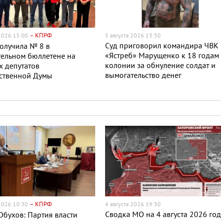
– КПРФ
 2026 15:00
5 августа 2026 13:30
Суд приговорил командира ЧВК
олучила № 8 в
«Ястреб» Марущенко к 18 годам
ельном бюллетене на
колонии за обнуление солдат и
 депутатов
вымогательство денег
рственной Думы
– КПРФ
 2026 10:30
4 августа 2026 19:30
Сводка МО на 4 августа 2026 го
Обухов: Партия власти