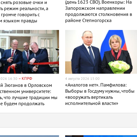
(день 1623 СВО). Военкоры: На
снять розовые очки и
Запорожском направлении
ь режим реальности, а
продолжаются столкновения в
громче говорить с
районе Степногорска
м языком правды
– КПРФ
 2026 16:30
4 августа 2026 15:00
«Аналогов нет». Памфилова:
ий Зюганов в Орловском
Выборы в Госдуму нужны, чтобы
ственном университете:
«вооружать вертикаль
, что лучшие традиции мы
исполнительной власти»
е будем продолжать