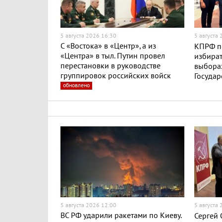
5 августа 2026 16:30
5 августа
С «Востока» в «Центр», а из
КПРФ п
«Центра» в тыл. Путин провел
избират
перестановки в руководстве
выборах
группировок российских войск
Госуда
обновлено
5 августа 2026 12:00
5 августа
ВС РФ ударили ракетами по Киеву.
Сергей 