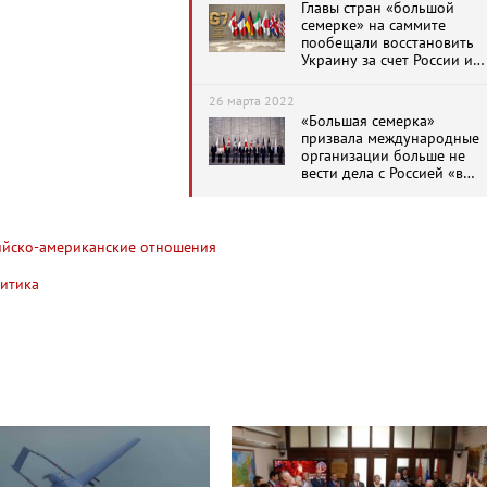
Главы стран «большой
семерке» на саммите
пообещали восстановить
Украину за счет России и
привлечь Владимира
Путина «к
26 марта 2022
ответственности»
«Большая семерка»
призвала международные
организации больше не
вести дела с Россией «в
обычном режиме»
йско-американские отношения
итика