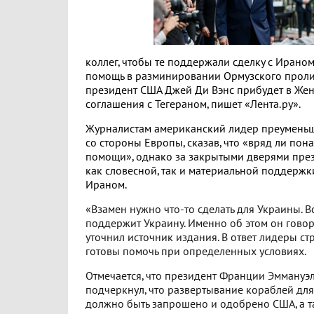
коллег, чтобы те поддержали сделку с Ирано
помощь в разминировании Ормузского пролив
президент США Джей Ди Вэнс прибудет в Жен
соглашения с Тегераном, пишет «Лента.ру».
Журналистам американский лидер преумень
со стороны Европы, сказав, что «вряд ли пон
помощи», однако за закрытыми дверями пре
как словесной, так и материальной поддержк
Ираном.
«Взамен нужно что-то сделать для Украины. Вс
поддержит Украину. Именно об этом он говор
уточнил источник издания. В ответ лидеры стр
готовы помочь при определенных условиях.
Отмечается, что президент Франции Эммануэ
подчеркнул, что развертывание кораблей дл
должно быть запрошено и одобрено США, а 