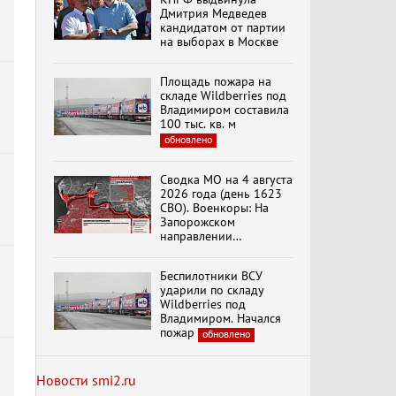
Дмитрия Медведев
кандидатом от партии
на выборах в Москве
Специальный репортаж
«Безразмерное
Кольцо»
Площадь пожара на
складе Wildberries под
Владимиром составила
100 тыс. кв. м
К ГРАЖДАНАМ
обновлено
РОССИИ! Обращение
Г.А. Зюганова,
Председателя ЦК
Сводка МО на 4 августа
КПРФ Руководителя
2026 года (день 1623
фракции КПРФ в
СВО). Военкоры: На
Государственной Думе
Документальный
Запорожском
РФ (28.07.2026)
фильм "Империализм и
направлении
террор"
продолжаются
столкновения в районе
Беспилотники ВСУ
Степногорска
ударили по складу
Менять курс! В.Боглаев,
Wildberries под
И.Буданов, А.Лежава,
Владимиром. Начался
Н.Останина
пожар
обновлено
(05.08.2026)
Новости smi2.ru
Темы дня (05.08.2026)
В ОРЛОВСКОМ