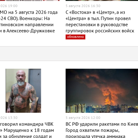
 2026 19:00
5 августа 2026 16:30
МО на 5 августа 2026 года
С «Востока» в «Центр», а из
624 СВО). Военкоры: На
«Центра» в тыл. Путин провел
нтиновском направлении
перестановки в руководстве
и в Алексеево-Дружковке
группировок российских войск
обновлено
 2026 13:30
5 августа 2026 12:00
иговорил командира ЧВК
ВС РФ ударили ракетами по Киев
» Марущенко к 18 годам
Город охватили пожары,
 за обнуление солдат и
произошла утечка аммиака