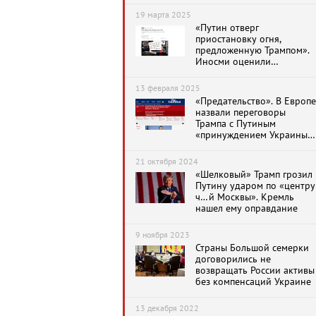
против России
19 марта 2025
«Путин отверг
приостановку огня,
предложенную Трампом».
Иносми оценили
переговоры Трампа и
Путина о перемирии
13 февраля 2025
«Предательство». В Европе
назвали переговоры
Трампа с Путиным
«принуждением Украины к
капитуляции»
21 октября 2024
«Шелковый» Трамп грозил
Путину ударом по «центру
ч…й Москвы». Кремль
нашел ему оправдание
9 ноября 2023
Страны Большой семерки
договорились не
возвращать России активы
без компенсаций Украине
13 декабря 2022