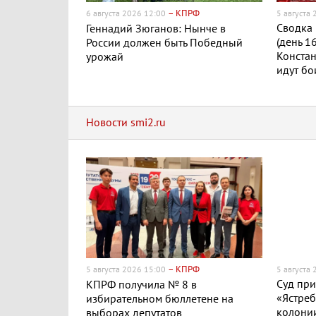
– КПРФ
6 августа 2026 12:00
5 августа
Сводка 
Геннадий Зюганов: Нынче в
(день 1
России должен быть Победный
Конста
урожай
идут бо
Новости smi2.ru
– КПРФ
5 августа 2026 15:00
5 августа
Суд пр
КПРФ получила № 8 в
«Ястреб
избирательном бюллетене на
колонии
выборах депутатов