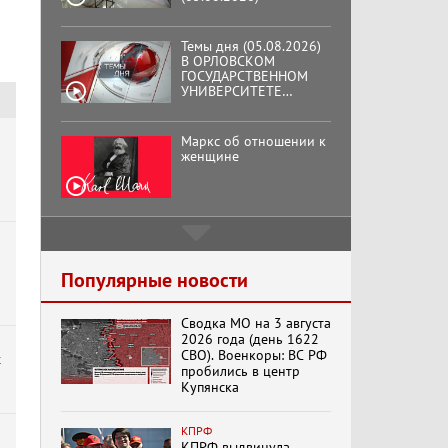
Темы дня (05.08.2026)
В ОРЛОВСКОМ
ГОСУДАРСТВЕННОМ
УНИВЕРСИТЕТЕ
ОТКРЫЛАСЬ
АУДИТОРИЯ ИМЕНИ
ЗНАМЕНИТОГО
Маркс об отношении к
ВЫПУСКНИКА,
женщине
ГЕННАДИЯ ЗЮГАНОВА.
Подмосковный
кооператор
Популярные новости
Хук слева:
Сводка МО на 3 августа
«Додоговаривались...»
2026 года (день 1622
(11.06.2026)
СВО). Военкоры: ВС РФ
х
пробились в центр
Купянска
Бренды Советской
эпохи "Гжель"
КПРФ
КПРФ выдвинула