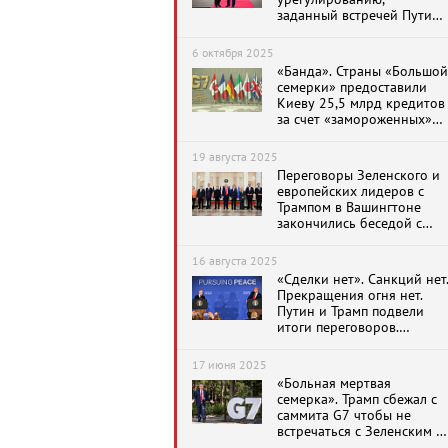
заданный встречей Путина
и Трампа на Аляске
6 октября 2025
«Банда». Страны «Большой
семерки» предоставили
Киеву 25,5 млрд кредитов
за счет «замороженных»
активов РФ
19 августа 2025
Переговоры Зеленского и
европейских лидеров с
Трампом в Вашингтоне
закончились беседой с
Путиным
16 августа 2025
«Сделки нет». Санкций нет
Прекращения огня нет.
Путин и Трамп подвели
итоги переговоров.
Переговоры на Аляске
завершились
17 июня 2025
«Больная мертвая
семерка». Трамп сбежал с
саммита G7 чтобы не
встречаться с Зеленским и
не обсуждать санкции