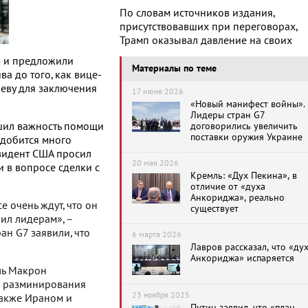
По словам источников издания,
присутствовавших при переговорах,
Трамп оказывал давление на своих
м и предложили
Материалы по теме
а до того, как вице-
еву для заключения
17 июня 2026
«Новый манифест войны».
Лидеры стран G7
шил важность помощи
договорились увеличить
поставки оружия Украине
адобится много
зидент США просил
20 мая 2026
и в вопросе сделки с
Кремль: «Дух Пекина», в
отличие от «духа
Анкориджа», реально
е очень ждут, что он
существует
ил лидерам», –
ан G7 заявили, что
6 марта 2026
Лавров рассказал, что «ду
Анкориджа» испаряется
ль Макрон
я разминирования
23 ноября 2025
также Ираном и
Путин заявил, что «план