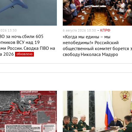
– КПРФ
 2026 13:30
6 августа 2026 10:30
О за ночь сбили 605
«Когда мы едины – мы
тников ВСУ над 19
непобедимы!» Российский
ми России. Сводка ПВО на
общественный комитет борется 
та 2026
обновлено
свободу Николаса Мадуро