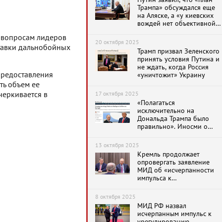
Трампа» обсуждался еще
на Аляске, а «у киевских
вождей нет объективной
информации о положении
 вопросам лидеров
дел на фронте»
20 октября 2025
ставки дальнобойных
Трамп призвал Зеленского
принять условия Путина и
не ждать, когда Россия
предоставления
«уничтожит» Украину
ть объем ее
17 октября 2025
черкивается в
«Полагаться
исключительно на
Дональда Трампа было
правильно». Иносми о
договоренности о саммите
Трампа и Путина в
13 октября 2025
Будапеште
Кремль продолжает
опровергать заявление
МИД об «исчерпанности
импульса к
урегулированию»,
заданный на встрече
8 октября 2025
Трампа и Путина на
МИД РФ назвал
Аляске. Таймлайн
исчерпанным импульс к
урегулированию,