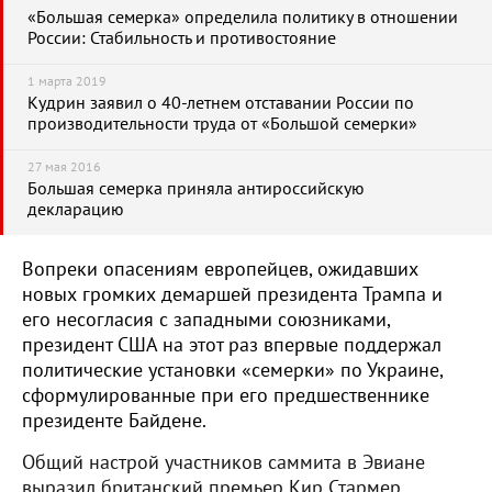
«Большая семерка» определила политику в отношении
России: Стабильность и противостояние
1 марта 2019
Кудрин заявил о 40-летнем отставании России по
производительности труда от «Большой семерки»
27 мая 2016
Большая семерка приняла антироссийскую
декларацию
Вопреки опасениям европейцев, ожидавших
новых громких демаршей президента Трампа и
его несогласия с западными союзниками,
президент США на этот раз впервые поддержал
политические установки «семерки» по Украине,
сформулированные при его предшественнике
президенте Байдене.
Общий настрой участников саммита в Эвиане
выразил британский премьер Кир Стармер,