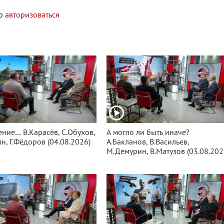
мо
авторизоваться
ение… В.Карасёв, С.Обухов,
А могло ли быть иначе?
н, Г.Фёдоров (04.08.2026)
А.Бакланов, В.Васильев,
М.Демурин, В.Матузов (03.08.202