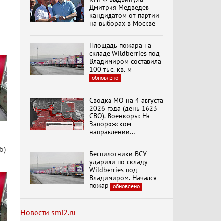
Кольцо»
Дмитрия Медведев
кандидатом от партии
на выборах в Москве
К ГРАЖДАНАМ
РОССИИ! Обращение
Площадь пожара на
Г.А. Зюганова,
складе Wildberries под
Председателя ЦК
Владимиром составила
КПРФ Руководителя
100 тыс. кв. м
фракции КПРФ в
обновлено
Государственной Думе
Документальный
РФ (28.07.2026)
фильм "Империализм и
террор"
Сводка МО на 4 августа
2026 года (день 1623
СВО). Военкоры: На
Запорожском
Менять курс! В.Боглаев,
направлении
И.Буданов, А.Лежава,
продолжаются
Н.Останина
столкновения в районе
6)
(05.08.2026)
Беспилотники ВСУ
Степногорска
ударили по складу
Wildberries под
Темы дня (05.08.2026)
Владимиром. Начался
В ОРЛОВСКОМ
пожар
обновлено
ГОСУДАРСТВЕННОМ
УНИВЕРСИТЕТЕ
ОТКРЫЛАСЬ
Новости smi2.ru
АУДИТОРИЯ ИМЕНИ