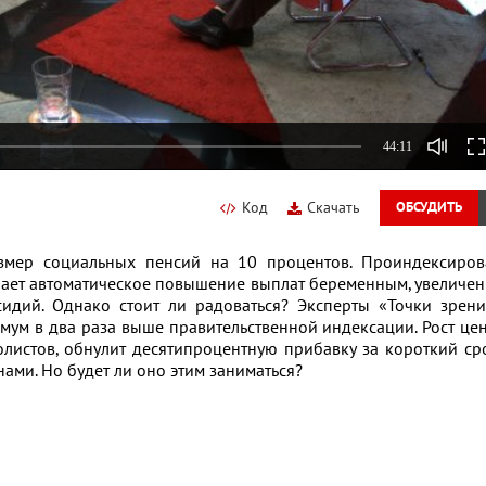
44:11
Код
Скачать
ОБСУДИТЬ
змер социальных пенсий на 10 процентов. Проиндексиров
чает автоматическое повышение выплат беременным, увеличе
идий. Однако стоит ли радоваться? Эксперты «Точки зрени
мум в два раза выше правительственной индексации. Рост це
листов, обнулит десятипроцентную прибавку за короткий ср
нами. Но будет ли оно этим заниматься?