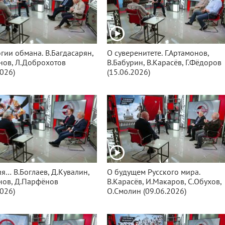
гии обмана. В.Багдасарян,
О суверенитете. Г.Артамонов,
нов, Л.Доброхотов
В.Бабурин, В.Карасёв, Г.Фёдоров
2026)
(15.06.2026)
я… В.Боглаев, Д.Кувалин,
О будущем Русского мира.
нов, Д.Парфёнов
В.Карасёв, И.Макаров, С.Обухов,
2026)
О.Смолин (09.06.2026)