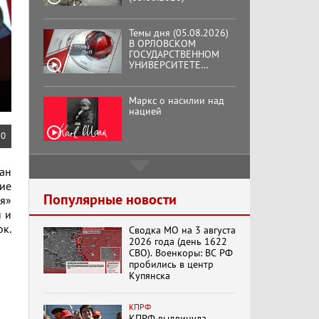
ОТКРЫЛАСЬ
АУДИТОРИЯ ИМЕНИ
ЗНАМЕНИТОГО
Маркс о насилии над
ВЫПУСКНИКА,
нацией
ГЕННАДИЯ ЗЮГАНОВА.
Подмосковный
кооператор
0
Хук слева:
ан
«Додоговаривались...»
ние
(11.06.2026)
Популярные новости
я»
н и
ок.
Сводка МО на 3 августа
Бренды Советской
2026 года (день 1622
эпохи "Гжель"
СВО). Военкоры: ВС РФ
пробились в центр
Купянска
Специальный репортаж
КПРФ
«Безразмерное
КПРФ выдвинула