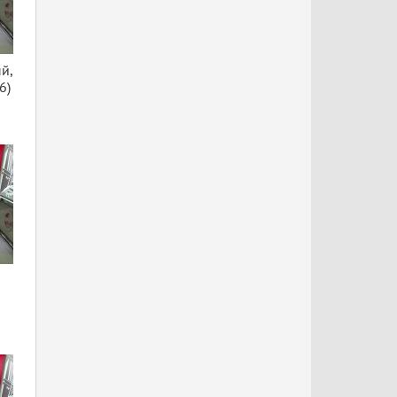
й,
6)