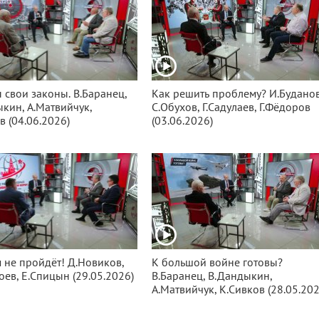
 свои законы. В.Баранец,
Как решить проблему? И.Буданов
кин, А.Матвийчук,
С.Обухов, Г.Садулаев, Г.Фёдоров
в (04.06.2026)
(03.06.2026)
не пройдёт! Д.Новиков,
К большой войне готовы?
оев, Е.Спицын (29.05.2026)
В.Баранец, В.Дандыкин,
А.Матвийчук, К.Сивков (28.05.202