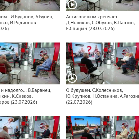
ном…И.Буданов, А.Бунич,
Антисоветизм крепчает.
нко, И.Родионов
Д.Новиков, С.Обухов, В.Пантин,
026)
Е.Спицын (28.07.2026)
 и надолго… В.Баранец,
О будущем. С.Колесников,
кин, К.Сивков,
Ю.Крупнов, Н.Останина, А.Рагози
аров (23.07.2026)
(22.07.2026)