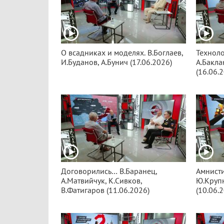
О всадниках и моделях. В.Боглаев,
Техноло
И.Буданов, А.Бунич (17.06.2026)
А.Бакла
(16.06.
Договорились… В.Баранец,
Амнисти
А.Матвийчук, К.Сивков,
Ю.Круп
В.Фатигаров (11.06.2026)
(10.06.