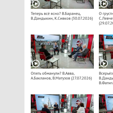
Теперь всё ясно? В.Баранец,
О груст
В.Дандыкин, К.Сивков (30.07.2026)
С.Левче
(29.07.2
Опять обманули? В.Авва,
Всерьёз
А.Бакланов, В.Матузов (27.07.2026)
В.Данды
В.Фатиг