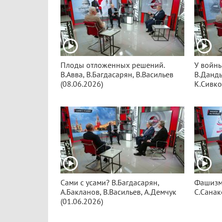
Плоды отложенных решений.
У войны
В.Авва, В.Багдасарян, В.Васильев
В.Данды
(08.06.2026)
К.Сивко
Сами с усами? В.Багдасарян,
Фашизм 
А.Бакланов, В.Васильев, А.Демчук
С.Санак
(01.06.2026)