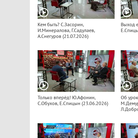
Кем быть? С.Засорин,
Выход е
И.Минералова, Г.Садулаев,
Е.Спицы
А.Снегуров (21.07.2026)
Только вперёд! Ю.Афонин,
Об урок
С.Обухов, Е.Спицын (23.06.2026)
М.Демур
Л.Добро