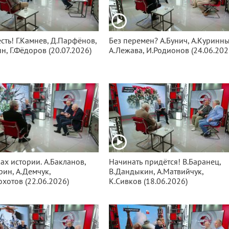
сть! Г.Камнев, Д.Парфёнов,
Без перемен? А.Бунич, А.Куринны
н, Г.Фёдоров (20.07.2026)
А.Лежава, И.Родионов (24.06.202
ах истории. А.Бакланов,
Начинать придётся! В.Баранец,
ин, А.Демчук,
В.Дандыкин, А.Матвийчук,
хотов (22.06.2026)
К.Сивков (18.06.2026)