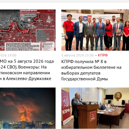
– КПРФ
 2026 19:00
5 августа 2026 15:00
МО на 5 августа 2026 года
КПРФ получила № 8 в
624 СВО). Военкоры: На
избирательном бюллетене на
нтиновском направлении
выборах депутатов
и в Алексеево-Дружковке
Государственной Думы