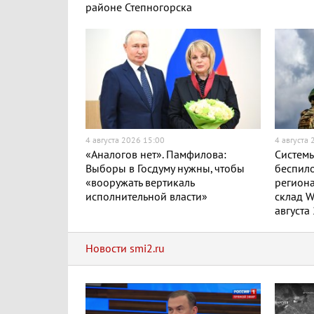
районе Степногорска
4 августа 2026 15:00
4 августа
«Аналогов нет». Памфилова:
Системы
Выборы в Госдуму нужны, чтобы
беспило
«вооружать вертикаль
региона
исполнительной власти»
склад W
августа
Новости smi2.ru