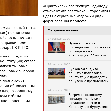
«Практически все эксперты единодуш
отмечают, что власть очень торопится 
идет на серьезные издержки ради
форсирования процесса
там дан явный сигнал
Материалы по теме
ские) полномочия
 Ясность внес сам
27 февраля 2020
 поправки должны
Путин согласился с
проведением голосования
кретарь ЦК КПРФ.
по поправкам в
Конституцию 22 апреля
нственным, кому
Конституции) сказал
26 февраля 2020
запустить новые
Сурков заявил, что
сле новых выборов.
принятие поправок в
пать
Конституцию приведет к
ые полномочия
обнулению президентских
сроков Путина
овании обновленным
24 февраля 2020
тью, позволят ему
Вперед к сословному
отела избежать
государству. Шувалов
бя «полноценными
предложил внести в
Конституцию буржуазию
как передовой класс