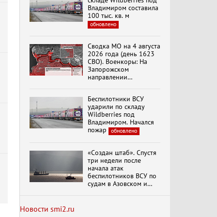
складе Wildberries под
Владимиром составила
100 тыс. кв. м
обновлено
Специальный репортаж
«Изменимся или
Сводка МО на 4 августа
вымрем»
2026 года (день 1623
СВО). Военкоры: На
Запорожском
направлении
К ГРАЖДАНАМ
продолжаются
РОССИИ! Обращение
столкновения в районе
Г.А. Зюганова,
Беспилотники ВСУ
Степногорска
Председателя ЦК
ударили по складу
КПРФ Руководителя
Wildberries под
фракции КПРФ в
Владимиром. Начался
Государственной Думе
Документальный
пожар
обновлено
РФ (28.07.2026)
фильм "Империализм и
террор"
«Создан штаб». Спустя
три недели после
начала атак
Бить смелее!
беспилотников ВСУ по
В.Баранец, В.Дандыкин,
судам в Азовском и
А.Матвийчук, К.Сивков
Черном морях
(06.08.2026)
Минтранс рассказал о
мерах по защите
Новости smi2.ru
судоходства
обновлено