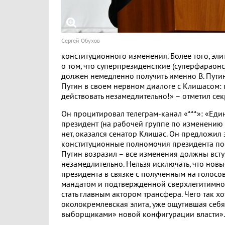
Сергей Обухов
конституционного изменения. Более того, эли
о том, что суперпрезиденсткие (суперфараон
должен немедленно получить именно В. Путин.
Путин в своем нервном диалоге с Клишасом:
действовать незамедлительно!» – отметил се
Он процитировал телеграм-канал «***»: «Еди
президент (на рабочей группе по изменению 
нет, оказался сенатор Клишас. Он предложил 
конституционные полномочия президента по
Путин возразил – все изменения должны всту
незамедлительно. Нельзя исключать, что нов
президента в связке с полученным на голос
мандатом и подтвержденной сверхлегитимнос
стать главным актором трансфера. Чего так х
околокремлевская элита, уже ощутившая се
выборщиками» новой конфигурации власти».