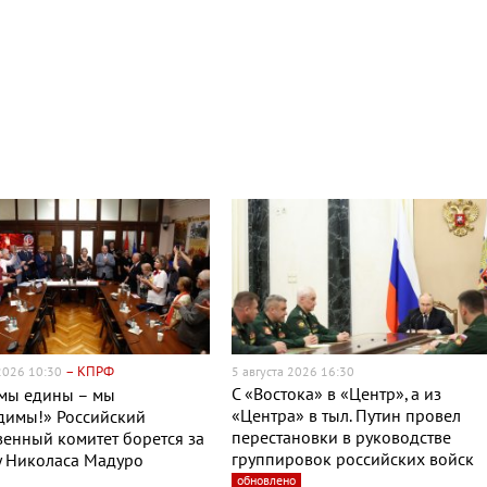
– КПРФ
 2026 10:30
5 августа 2026 16:30
С «Востока» в «Центр», а из
 мы едины – мы
«Центра» в тыл. Путин провел
димы!» Российский
перестановки в руководстве
енный комитет борется за
группировок российских войск
у Николаса Мадуро
обновлено