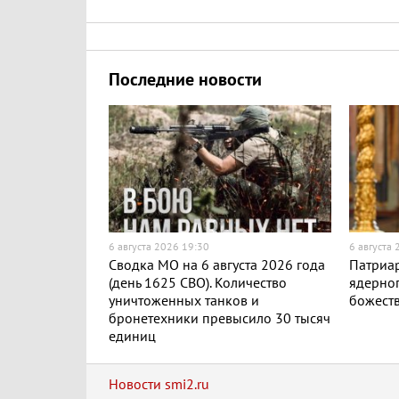
Последние новости
6 августа 2026 19:30
6 августа
Сводка МО на 6 августа 2026 года
Патриар
(день 1625 СВО). Количество
ядерног
уничтоженных танков и
божест
бронетехники превысило 30 тысяч
единиц
Новости smi2.ru