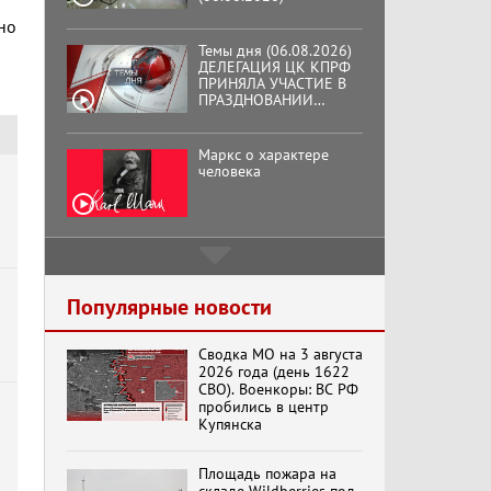
но
и
Темы дня (06.08.2026)
ДЕЛЕГАЦИЯ ЦК КПРФ
ПРИНЯЛА УЧАСТИЕ В
ПРАЗДНОВАНИИ
ВОСЕМЬДЕСЯТ
ТРЕТЬЕЙ ГОДОВЩИНЫ
ОСВОБОЖДЕНИЯ ОРЛА
Маркс о характере
ОТ НЕМЕЦКО-
человека
ФАШИСТСКИХ
ЗАХВАТЧИКОВ.
Подмосковный
кооператор
Популярные новости
Сводка МО на 3 августа
Хук слева:
2026 года (день 1622
«Додоговаривались...»
СВО). Военкоры: ВС РФ
(11.06.2026)
пробились в центр
Купянска
Бренды Советской
Площадь пожара на
эпохи "Гжель"