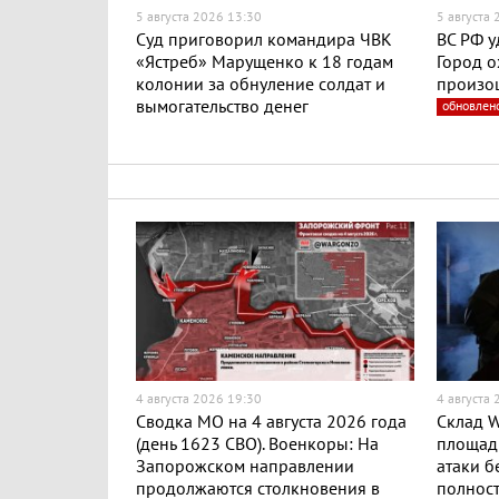
5 августа 2026 13:30
5 августа
Суд приговорил командира ЧВК
ВС РФ у
«Ястреб» Марущенко к 18 годам
Город о
колонии за обнуление солдат и
произо
вымогательство денег
обновлен
4 августа 2026 19:30
4 августа
Сводка МО на 4 августа 2026 года
Склад W
(день 1623 СВО). Военкоры: На
площадь
Запорожском направлении
атаки б
продолжаются столкновения в
полност