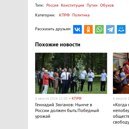
Тэги:
Россия
Конституция
Путин
Обухов
Категории:
КПРФ
Политика
Рассказать друзьям
Похожие новости
– КПРФ
6 августа 2026 12:00
6 августа
Геннадий Зюганов: Нынче в
«Когда
России должен быть Победный
непобе
урожай
обществ
свобод