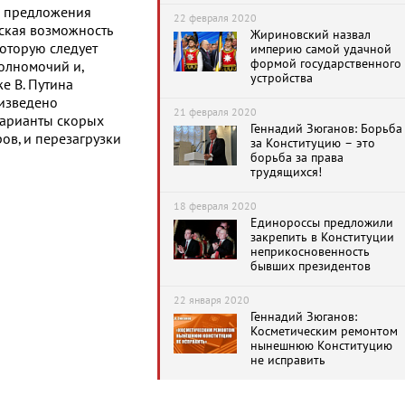
ия предложения
22 февраля 2020
ская возможность
Жириновский назвал
оторую следует
империю самой удачной
формой государственного
полномочий и,
устройства
е В. Путина
оизведено
21 февраля 2020
 варианты скорых
Геннадий Зюганов: Борьба
ов, и перезагрузки
за Конституцию – это
борьба за права
трудящихся!
18 февраля 2020
Единороссы предложили
закрепить в Конституции
неприкосновенность
бывших президентов
22 января 2020
Геннадий Зюганов:
Косметическим ремонтом
нынешнюю Конституцию
не исправить