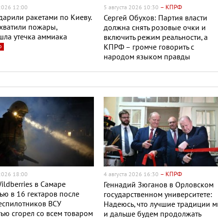
– КПРФ
 2026 12:00
5 августа 2026 10:30
дарили ракетами по Киеву.
Сергей Обухов: Партия власти
хватили пожары,
должна снять розовые очки и
шла утечка аммиака
включить режим реальности, а
о
КПРФ – громче говорить с
народом языком правды
– КПРФ
 2026 18:00
4 августа 2026 16:30
ildberries в Самаре
Геннадий Зюганов в Орловском
ю в 16 гектаров после
государственном университете:
еспилотников ВСУ
Надеюсь, что лучшие традиции 
ью сгорел со всем товаром
и дальше будем продолжать