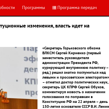
обности
Программы
Программа передач
туционные изменения, власть идет на
«Секретарь Горьковского обкома
ВЛКСМ Сергей Кириенко (первый
заместитель руководителя
администрации Президента РФ,
курирующий внутреннюю политику –
ред.) решил знатно поглумиться над
левыми и просоветским электоратом»
– отметил доктор политических наук,
секретарь ЦК КПРФ Сергей Обухов,
комментируя новость о назначении
голосования по поправкам в
Конституцию РФ на 22 апреля – день
150-летия основателя СССР В.И. Лени