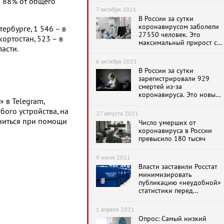
о 88% от общего
7 октября 2021
В России за сутки
коронавирусом заболели
ербурге, 1 546 – в
27 550 человек. Это
ортостан, 523 – в
максимальный прирост с
асти.
начала года
6 октября 2021
В России за сутки
зарегистрировали 929
смертей из-за
коронавируса. Это новый
 в Telegram,
антирекорд
бого устройства, на
27 августа 2021
ниться при помощи
Число умерших от
коронавируса в России
превысило 180 тысяч
9 июля 2021
Власти заставили Росстат
минимизировать
публикацию «неудобной»
статистики перед
выборами
1 апреля 2021
Опрос: Самый низкий