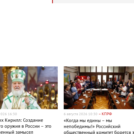
– КПРФ
 2026 16:30
6 августа 2026 10:30
х Кирилл: Создание
«Когда мы едины – мы
о оружия в России – это
непобедимы!» Российский
венный замысел
общественный комитет борется 