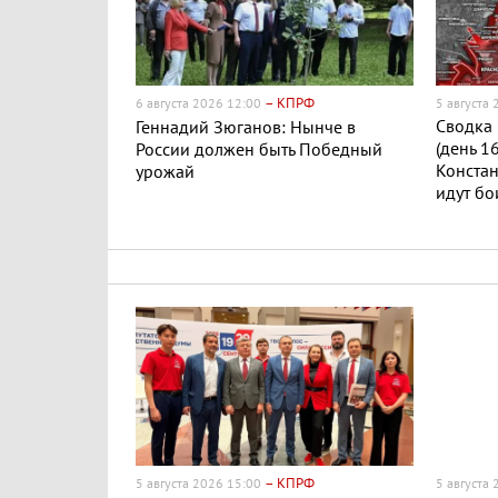
– КПРФ
6 августа 2026 12:00
5 августа
Сводка 
Геннадий Зюганов: Нынче в
(день 1
России должен быть Победный
Конста
урожай
идут бо
– КПРФ
5 августа 2026 15:00
5 августа