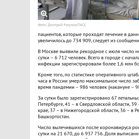
Фото: Дмитрий Рогулин/ТАСС
пациентов, которые проходят лечение в данн
увеличилось до 734 909, следует из сообщени
В Москве выявили рекордное с июля число 
сутки – 6 712 человек. Всего в городе с нача
инфекции зарегистрировали более 1,6 млн б
Кроме того, по статистике оперативного шта
часа в России умерло максимальное число за
время пандемии – 986 человек (накануне – 98
За сутки было зарегистрировано 67 летальных
Петербурге, 41 – в Свердловской области, 39
крае, 37 – в Нижегородской области, 36 – в 
Башкортостан.
Число вылечившихся после коронавируса рос
сутки на 21 670, до 6 937 756. Доля выписан