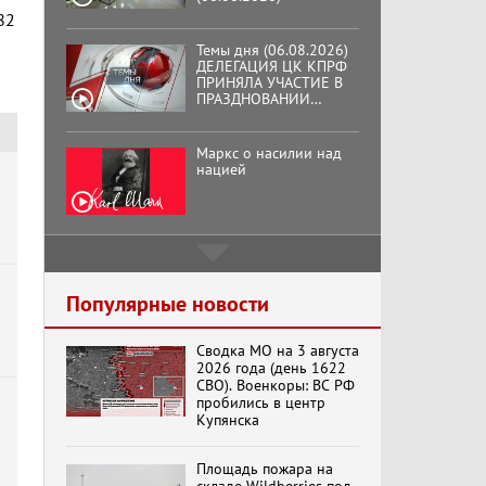
82
Темы дня (06.08.2026)
ДЕЛЕГАЦИЯ ЦК КПРФ
ПРИНЯЛА УЧАСТИЕ В
ПРАЗДНОВАНИИ
ВОСЕМЬДЕСЯТ
ТРЕТЬЕЙ ГОДОВЩИНЫ
ОСВОБОЖДЕНИЯ ОРЛА
Маркс о насилии над
ОТ НЕМЕЦКО-
нацией
ФАШИСТСКИХ
ЗАХВАТЧИКОВ.
Подмосковный
кооператор
Популярные новости
Сводка МО на 3 августа
Хук слева:
2026 года (день 1622
«Додоговаривались...»
СВО). Военкоры: ВС РФ
(11.06.2026)
пробились в центр
Купянска
Бренды Советской
Площадь пожара на
эпохи "Гжель"