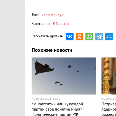
Тэги:
коронавирус
Категории:
Общество
Рассказать друзьям
Похожие новости
7 августа 2026 13:30
6 августа
«Иноагенты» или «у каждой
Патриар
партии свое понятие мира»?
ядерног
Политические партии РФ
божест