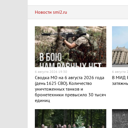
Новости smi2.ru
6 августа 2026 19:30
6 августа
Сводка МО на 6 августа 2026 года
В МИД Р
(день 1625 СВО). Количество
затяжн
уничтоженных танков и
бронетехники превысило 30 тысяч
единиц