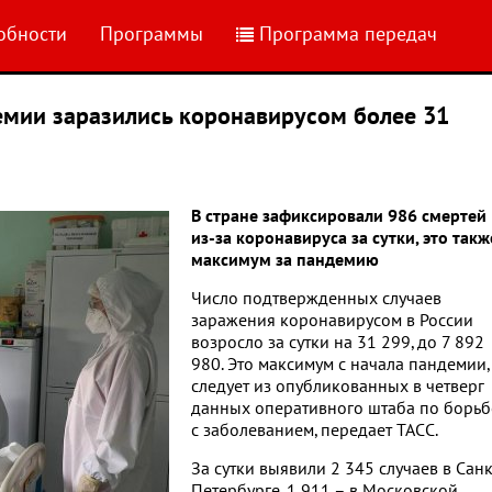
обности
Программы
Программа передач
емии заразились коронавирусом более 31
В стране зафиксировали 986 смертей
из-за коронавируса за сутки, это такж
максимум за пандемию
Число подтвержденных случаев
заражения коронавирусом в России
возросло за сутки на 31 299, до 7 892
980. Это максимум с начала пандемии,
следует из опубликованных в четверг
данных оперативного штаба по борьб
с заболеванием, передает ТАСС.
За сутки выявили 2 345 случаев в Санк
Петербурге, 1 911 – в Московской