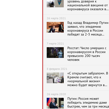
уровень доверия к
национальной вакцине от
коронавируса оказался в
России
26 марта 2021
Год назад Владимир Путин
заявил, что эпидемию
коронавируса в России
победят за 2-3 месяца
«или даже быстрее»
7 марта 2021
Росстат: Число умерших с
коронавирусом в России
превысило 200 тысяч
человек
8 февраля 2021
«С открытым забралом». В
Кремле считают, что к
«нормальной жизни»
можно будет вернутся в
августе
26 марта 2020
Путин: Россия может
победить эпидемию даже
быстрее, чем за три месяц