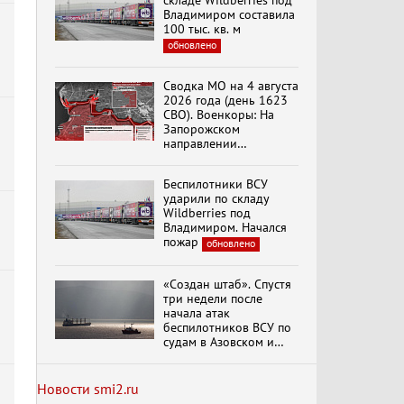
складе Wildberries под
Владимиром составила
100 тыс. кв. м
обновлено
Специальный репортаж
«Изменимся или
Сводка МО на 4 августа
вымрем»
2026 года (день 1623
СВО). Военкоры: На
Запорожском
направлении
К ГРАЖДАНАМ
продолжаются
РОССИИ! Обращение
столкновения в районе
Г.А. Зюганова,
Беспилотники ВСУ
Степногорска
Председателя ЦК
ударили по складу
КПРФ Руководителя
Wildberries под
фракции КПРФ в
Владимиром. Начался
Государственной Думе
Документальный
пожар
обновлено
РФ (28.07.2026)
фильм "Империализм и
террор"
«Создан штаб». Спустя
три недели после
начала атак
Бить смелее!
беспилотников ВСУ по
В.Баранец, В.Дандыкин,
судам в Азовском и
А.Матвийчук, К.Сивков
Черном морях
(06.08.2026)
Минтранс рассказал о
мерах по защите
Новости smi2.ru
судоходства
обновлено