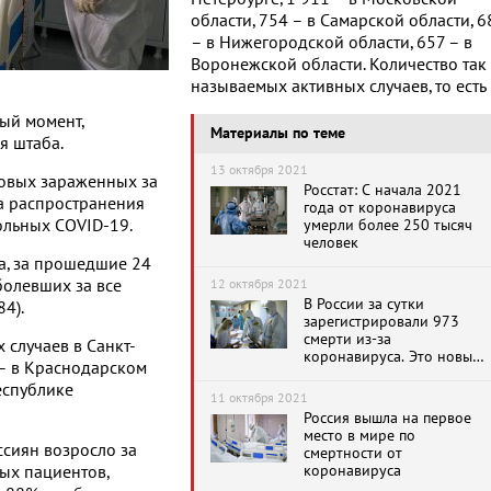
области, 754 – в Самарской области, 6
– в Нижегородской области, 657 – в
Воронежской области. Количество так
называемых активных случаев, то есть
ый момент,
Материалы по теме
я штаба.
13 октября 2021
новых зараженных за
Росстат: С начала 2021
ла распространения
года от коронавируса
ольных COVID-19.
умерли более 250 тысяч
человек
ба, за прошедшие 24
болевших за все
12 октября 2021
В России за сутки
4).
зарегистрировали 973
смерти из-за
 случаев в Санкт-
коронавируса. Это новый
 – в Краснодарском
антирекорд
Республике
11 октября 2021
Россия вышла на первое
место в мире по
сиян возросло за
смертности от
коронавируса
ных пациентов,