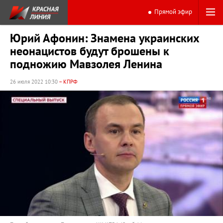
Прямой эфир
Юрий Афонин: Знамена украинских
неонацистов будут брошены к
подножию Мавзолея Ленина
26 июля 2022 10:30
– КПРФ