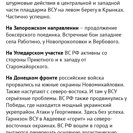
штурмовые действия в центральной и западной
части плацдарма ВСУ на левом берегу в Крынках.
Частично успешно.
На Запорожском направлении
– продолжение
боксёрского поединка. Встречные бои западнее
села Работино, у Новопрокоповки и Вербового.
На Угледарском участке
ВС РФ активны со
стороны Приютного и к западу от
Старомайорского.
На Донецком фронте
российские войска
прорвались на южные окраины Новомихайловки.
Также наступают с северо-востока. И там у ВСУ
серьёзные проблемы. ВС РФ также продвинулись у
Победы, где находится мощный украинский
укрепрайон. Атаки у Георгиевки. Здесь без успеха.
Гарнизон ВСУ в Авдеевке «горит» на северо-
восточных окраинах. ВС РФ вошли в город и
пытаются перерезать основную логистическую