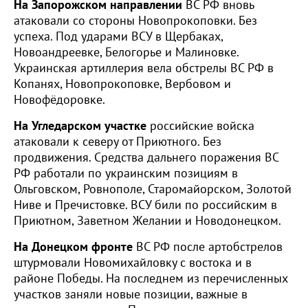
На Запорожском направлении
ВС РФ вновь
атаковали со стороны Новопрокоповки. Без
успеха. Под ударами ВСУ в Щербаках,
Новоандреевке, Белогорье и Малиновке.
Украинская артиллерия вела обстрелы ВС РФ в
Копанях, Новопрокоповке, Вербовом и
Новофёдоровке.
На Угледарском участке
российские войска
атаковали к северу от Приютного. Без
продвижения. Средства дальнего поражения ВС
РФ работали по украинским позициям в
Ольговском, Ровнополе, Старомайорском, Золотой
Ниве и Пречистовке. ВСУ били по российским в
Приютном, Заветном Желании и Новодонецком.
На Донецком фронте
ВС РФ после артобстрелов
штурмовали Новомихайловку с востока и в
районе Победы. На последнем из перечисленных
участков заняли новые позиции, важные в