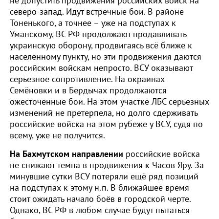
не допустить продвижения российских войск на
северо-запад. Идут встречные бои. В районе
Тоненького, а точнее – уже на подступах к
Уманскому, ВС РФ продолжают продавливать
украинскую оборону, продвигаясь всё ближе к
населённому пункту, но эти продвижения даются
российским войскам непросто. ВСУ оказывают
серьезное сопротивление. На окраинах
Семёновки и в Бердычах продолжаются
ожесточённые бои. На этом участке ЛБС серьезных
изменений не претерпела, но долго сдерживать
российские войска на этом рубеже у ВСУ, судя по
всему, уже не получится.
На Бахмутском направлении
российские войска
не снижают темпа в продвижения к Часов Яру. За
минувшие сутки ВСУ потеряли ещё ряд позиций
на подступах к этому н.п. В ближайшее время
стоит ожидать начало боёв в городской черте.
Однако, ВС РФ в любом случае будут пытаться