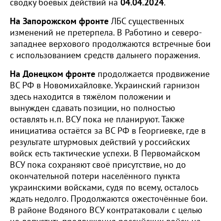
сводку боевых действий на
04.04.2024
.
На Запорожском фронте
ЛБС существенных
изменений не претерпела. В Работино и северо-
западнее верхового продолжаются встречные бои
с использованием средств дальнего поражения.
На Донецком фронте
продолжается продвижение
ВС РФ в Новомихайловке. Украинский гарнизон
здесь находится в тяжёлом положении и
вынужден сдавать позиции, но полностью
оставлять н.п. ВСУ пока не планируют. Также
инициатива остаётся за ВС РФ в Георгиевке, где в
результате штурмовых действий у российских
войск есть тактические успехи. В Первомайском
ВСУ пока сохраняют своё присутствие, но до
окончательной потери населённого пункта
украинскими войсками, судя по всему, осталось
ждать недолго. Продолжаются ожесточённые бои.
В районе Водяного ВСУ контратаковали с целью