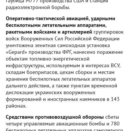
гаубица М777 производства США и станция
радиоэлектронной борьбы.
Оперативно-тактической авиацией, ударными
беспилотными летательными аппаратами,
ракетными войсками и артиллерией
группировок
войск Вооруженных Сил Российской Федерации
уничтожена зенитная самоходная установка
«Gepard» производства ФРГ, нанесено поражение
объектам топливно-энергетической
инфраструктуры, используемым в интересах ВСУ,
складам боеприпасов, цехам сборки и местам
хранения беспилотных летательных аппаратов
дальнего действия, а также пунктам временной
дислокации украинских вооруженных
формирований и иностранных наемников в 143
районах.
Средствами противовоздушной обороны
сбиты
четыре управляемые авиационные бомбы и 780
беспилотных летательных аппаратов самолетного