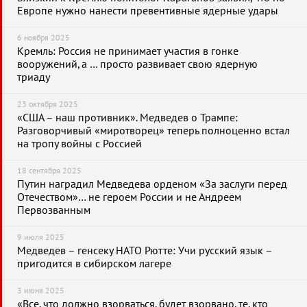
Европе нужно нанести превентивные ядерные удары
6 ноября 2025
Кремль: Россия не принимает участия в гонке
вооружений, а … просто развивает свою ядерную
триаду
23 октября 2025
«США – наш противник». Медведев о Трампе:
Разговорчивый «миротворец» теперь полноценно встал
на тропу войны с Россией
18 сентября 2025
Путин наградил Медведева орденом «За заслуги перед
Отечеством»… не героем России и не Андреем
Первозванным
9 июля 2025
Медведев – генсеку НАТО Рютте: Учи русский язык –
пригодится в сибирском лагере
3 июня 2025
«Все, что должно взорваться, будет взорвано, те, кто