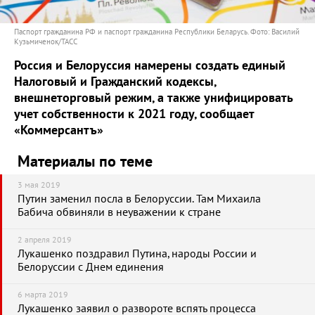
Паспорт гражданина РФ и паспорт гражданина Республики Беларусь. Фото: Василий
Кузьмиченок/ТАСС
Россия и Белоруссия намерены создать единый
Налоговый и Гражданский кодексы,
внешнеторговый режим, а также унифицировать
учет собственности к 2021 году, сообщает
«Коммерсантъ»
Материалы по теме
3 мая 2019
Путин заменил посла в Белоруссии. Там Михаила
Бабича обвиняли в неуважении к стране
2 апреля 2019
Лукашенко поздравил Путина, народы России и
Белоруссии с Днем единения
6 марта 2019
Лукашенко заявил о развороте вспять процесса