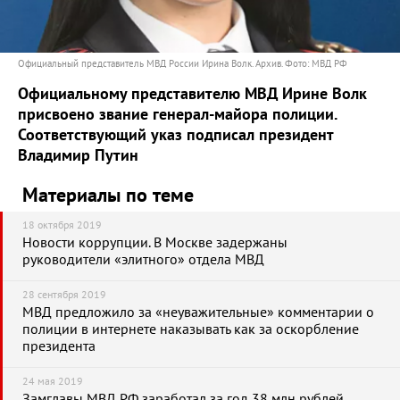
Официальный представитель МВД России Ирина Волк. Архив. Фото: МВД РФ
Официальному представителю МВД Ирине Волк
присвоено звание генерал-майора полиции.
Соответствующий указ подписал президент
Владимир Путин
Материалы по теме
18 октября 2019
Новости коррупции. В Москве задержаны
руководители «элитного» отдела МВД
28 сентября 2019
МВД предложило за «неуважительные» комментарии о
полиции в интернете наказывать как за оскорбление
президента
24 мая 2019
Замглавы МВД РФ заработал за год 38 млн рублей.