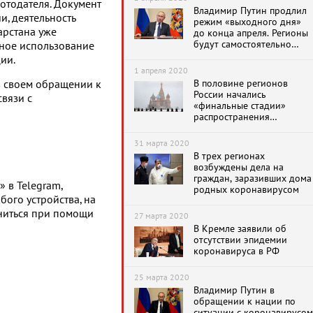
ботодателя. Документ
Владимир Путин продлил
, деятельность
режим «выходного дня»
арстана уже
до конца апреля. Регионы
будут самостоятельно
нное использование
определять карантинные
ии.
ограничения
1 апреля 2020
В половине регионов
в своем обращении к
России начались
вязи с
«финальные стадии»
распространения
коронавируса
31 марта 2020
В трех регионах
возбуждены дела на
граждан, заразивших дома
 в Telegram,
родных коронавирусом
бого устройства, на
ниться при помощи
27 марта 2020
В Кремле заявили об
отсутствии эпидемии
коронавируса в РФ
25 марта 2020
Владимир Путин в
обращении к нации по
ситуации с коронавирусом