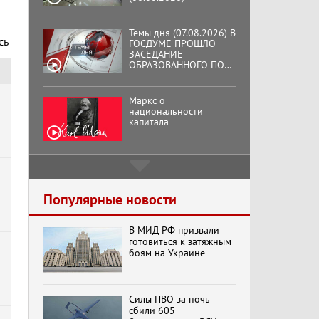
Темы дня (07.08.2026) В
сь
ГОСДУМЕ ПРОШЛО
ЗАСЕДАНИЕ
ОБРАЗОВАННОГО ПО
ИНИЦИАТИВЕ КПРФ
ОБЩЕСТВЕННОГО
КОМИТЕТА ЗА
Маркс о
ОСВОБОЖДЕНИЕ
национальности
ПРЕЗИДЕНТА
капитала
ВЕНЕСУЭЛЫ
НИКОЛАСА МАДУРО.
Подмосковный
кооператор
Популярные новости
В МИД РФ призвали
Хук слева: «Что и
готовиться к затяжным
требовалось доказать!»
боям на Украине
(07.08.2026)
я
Силы ПВО за ночь
Бренды Советской
сбили 605
эпохи "Гжель"