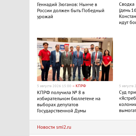
Сводка 
Геннадий Зюганов: Нынче в
(день 1
России должен быть Победный
Конста
урожай
идут бо
– КПРФ
5 августа 2026 15:00
5 августа
Суд пр
КПРФ получила № 8 в
«Ястреб
избирательном бюллетене на
колонии
выборах депутатов
вымогат
Государственной Думы
Новости smi2.ru