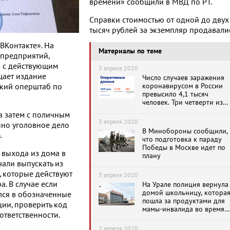
времени» сообщили в МВД по РТ.
Справки стоимостью от одной до двух
тысяч рублей за экземпляр продавали
ВКонтакте». На
Материалы по теме
 предприятий,
и с действующим
3 апреля 2020
щает издание
Число случаев заражения
коронавирусом в России
ский оперштаб по
превысило 4,1 тысяч
человек. Три четверти из
них — в Москве
а затем с поличным
3 апреля 2020
но уголовное дело
В Минобороны сообщили,
.
что подготовка к параду
Победы в Москве идет по
 выхода из дома в
плану
али выпускать из
 которые действуют
3 апреля 2020
а. В случае если
На Урале полиция вернула
домой школьницу, котора
лся в обозначенные
пошла за продуктами для
ции, проверить код
мамы-инвалида во время
ответственности.
карантина
2 апреля 2020