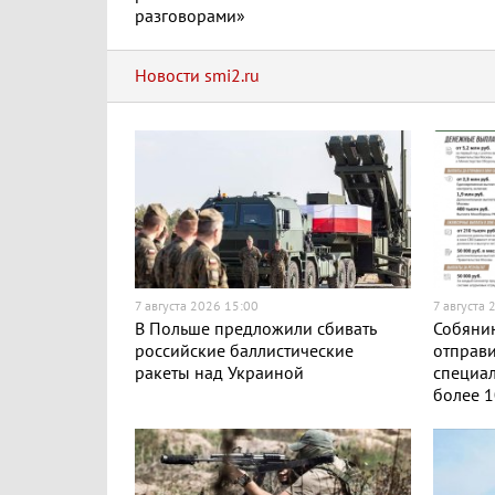
разговорами»
Новости smi2.ru
7 августа 2026 15:00
7 августа 
В Польше предложили сбивать
Собянин
российские баллистические
отправи
ракеты над Украиной
специа
более 1