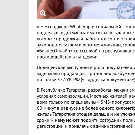
в мессенджере WhatsАpp и социальной сети «
поддельных документах указывались данные
которые продолжили работать в соответстви
законодательством в режиме изоляции, сооб
«БизнесОнлайн» со ссылкой на республикан
противодействию пандемии.
Полицейские выступили в роли покупателей, 
задержали продавцов. Против них возбужден
по статье 327 УК РФ («Подделка документов»)
В Республике Татарстан разработан механизм
условиях самоизоляции. Местных жителей нач
дома только по специальным SMS-пропускам,
60 минут в радиусе не более одного километр
житель Татарстана отошел дальше и не уложи
сроки, к нему может подойти сотрудник поли
регистрации и привлечь к административной 