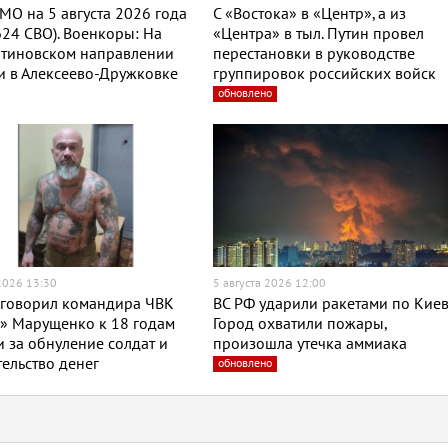
МО на 5 августа 2026 года
С «Востока» в «Центр», а из
624 СВО). Военкоры: На
«Центра» в тыл. Путин провел
нтиновском направлении
перестановки в руководстве
и в Алексеево-Дружковке
группировок российских войск
обновлено
 2026 13:30
5 августа 2026 12:00
иговорил командира ЧВК
ВС РФ ударили ракетами по Киев
» Марущенко к 18 годам
Город охватили пожары,
 за обнуление солдат и
произошла утечка аммиака
ельство денег
обновлено