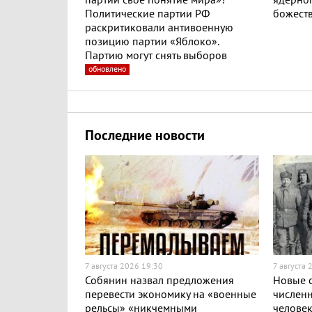
партии свое понятие мира»?
ядерног
Политические партии РФ
божест
раскритиковали антивоенную
позицию партии «Яблоко».
Партию могут снять выборов
обновлено
Последние новости
7 августа 2026 19:30
7 августа 
Собянин назвал предложения
Новые с
перевести экономику на «военные
численн
рельсы» «никчемными
челове