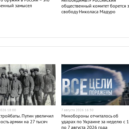
о оружия в России – это
непобедимы!» Российский
венный замысел
общественный комитет борется 
свободу Николаса Мадуро
2026 18:00
7 августа 2026 16:30
тройбаты. Путин увеличил
Минобороны отчиталось об
ость армии на 27 тысяч
ударах по Украине за неделю с 
к
по 7 августа 2026 года