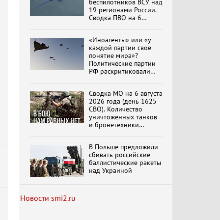
беспилотников ВСУ над
19 регионами России.
Сводка ПВО на 6
августа 2026 года
обновлено
Специальный репортаж
«Иноагенты» или «у
«Изменимся или
каждой партии свое
вымрем»
понятие мира»?
Политические партии
РФ раскритиковали
антивоенную позицию
К ГРАЖДАНАМ
партии «Яблоко».
РОССИИ! Обращение
Сводка МО на 6 августа
Партию могут снять
Г.А. Зюганова,
2026 года (день 1625
выборов
обновлено
Председателя ЦК
СВО). Количество
КПРФ Руководителя
уничтоженных танков
фракции КПРФ в
и бронетехники
Государственной Думе
Документальный
превысило 30 тысяч
РФ (28.07.2026)
фильм "Империализм и
единиц
террор"
В Польше предложили
сбивать российские
баллистические ракеты
над Украиной
Бить смелее!
В.Баранец, В.Дандыкин,
А.Матвийчук, К.Сивков
Новости smi2.ru
(06.08.2026)