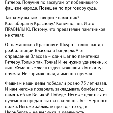
Гитлера. Получил по заслугам от победившего
фашизм народа. Повешен по приговору суда.
Так кому вы там говорите памятник?..
Коллаборанту Краснову? Конечно, нет. И это
ПРАВИЛЬНО. Потому, что предателям памятников
не ставят.
От памятников Краснову и Шкуро – один шаг до
реабилитации Власова и Бандеры. А от
оправдания Власова – один шаг до памятника
Гитлеру. Только так. Точка! И не нужно удивленных
лиц. Жеманные жесты здесь излишни. Логика тут
прямая. Не спрямленная, а именно прямая.
Фашизм наши деды победили ровно 75 лет назад.
И нам негоже позволять закладывать бомбы под
память об их Великой Победе. Негоже целиться из
пулеметов предательства в колонны Бессмертного
полка. Негоже забывать про то, что суд в
Нюрнберге – не выдумка, а реальность.