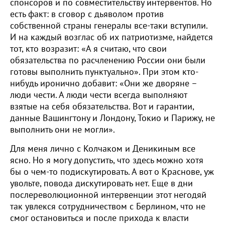
спонсоров и по совместительству интервентов. Но
есть факт: в сговор с дьяволом против
собственной страны генералы все-таки вступили.
И на каждый возглас об их патриотизме, найдется
тот, кто возразит: «А я считаю, что свои
обязательства по расчленению России они были
готовы выполнить пунктуально». При этом кто-
нибудь иронично добавит: «Они же дворяне –
люди чести. А люди чести всегда выполняют
взятые на себя обязательства. Вот и гарантии,
данные Вашингтону и Лондону, Токио и Парижу, не
выполнить они не могли».
Для меня лично с Колчаком и Деникиным все
ясно. Но я могу допустить, что здесь можно хотя
бы о чем-то подискутировать. А вот о Краснове, уж
увольте, повода дискутировать нет. Еще в дни
послереволюционной интервенции этот негодяй
так увлекся сотрудничеством с Берлином, что не
смог остановиться и после прихода к власти