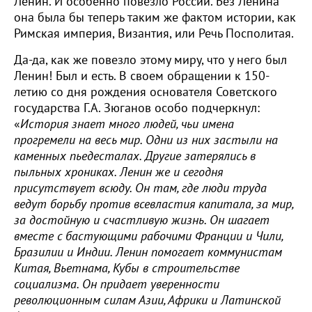
Ленин. И особенно повезло России. Без Ленина
она была бы теперь таким же фактом истории, как
Римская империя, Византия, или Речь Посполитая.
Да-да, как же повезло этому миру, что у него был
Ленин! Был и есть. В своем обращении к 150-
летию со дня рождения основателя Советского
государства Г.А. Зюганов особо подчеркнул:
«
История знает много людей, чьи имена
прогремели на весь мир. Одни из них застыли на
каменных пьедесталах. Другие затерялись в
пыльных хрониках. Ленин же и сегодня
присутствует всюду. Он там, где люди труда
ведут борьбу против всевластия капитала, за мир,
за достойную и счастливую жизнь. Он шагает
вместе с бастующими рабочими Франции и Чили,
Бразилии и Индии. Ленин помогает коммунистам
Китая, Вьетнама, Кубы в строительстве
социализма. Он придает уверенности
революционным силам Азии, Африки и Латинской