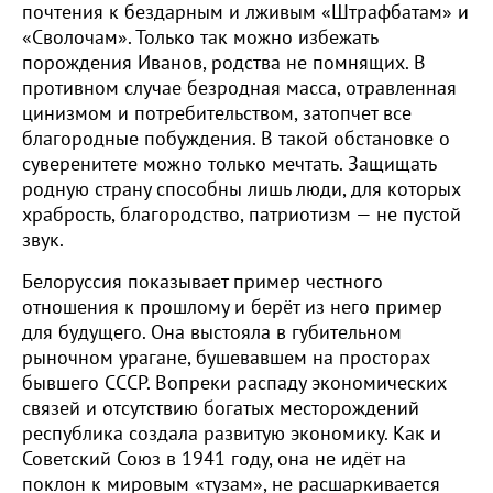
почтения к бездарным и лживым «Штрафбатам» и
«Сволочам». Только так можно избежать
порождения Иванов, родства не помнящих. В
противном случае безродная масса, отравленная
цинизмом и потребительством, затопчет все
благородные побуждения. В такой обстановке о
суверенитете можно только мечтать. Защищать
родную страну способны лишь люди, для которых
храбрость, благородство, патриотизм — не пустой
звук.
Белоруссия показывает пример честного
отношения к прошлому и берёт из него пример
для будущего. Она выстояла в губительном
рыночном урагане, бушевавшем на просторах
бывшего СССР. Вопреки распаду экономических
связей и отсутствию богатых месторождений
республика создала развитую экономику. Как и
Советский Союз в 1941 году, она не идёт на
поклон к мировым «тузам», не расшаркивается