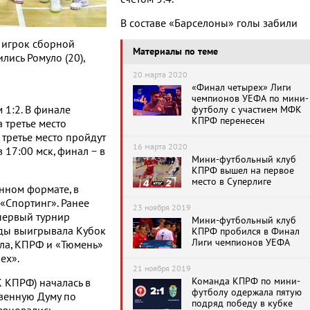
В составе «Барселоны» голы забили
и игрок сборной
Материалы по теме
лись Ромуло (20),
20 марта 2020
«Финал четырех» Лиги
чемпионов УЕФА по мини-
 1:2. В финале
футболу с участием МФК
КПРФ перенесен
 третье место
 третье место пройдут
16 марта 2020
в 17:00 мск, финал − в
Мини-футбольный клуб
КПРФ вышел на первое
место в Суперлиге
нном формате, в
«Спортинг». Ранее
23 ноября 2019
первый турнир
Мини-футбольный клуб
жды выигрывала Кубок
КПРФ пробился в Финал
Лиги чемпионов УЕФА
ла, КПРФ и «Тюмень»
ех».
21 ноября 2019
Команда КПРФ по мини-
 КПРФ) началась в
футболу одержала пятую
твенную Думу по
подряд победу в кубке