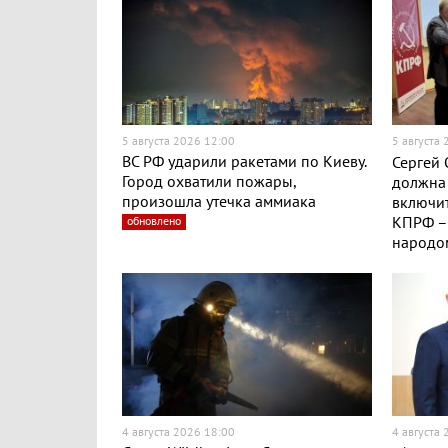
5 августа 2026 12:00
5 августа
ВС РФ ударили ракетами по Киеву.
Сергей 
Город охватили пожары,
должна 
произошла утечка аммиака
включит
обновлено
КПРФ – 
народо
4 августа 2026 18:00
4 августа