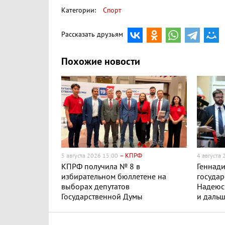
Категории:
Спорт
Рассказать друзьям
Похожие новости
– КПРФ
5 августа 2026 15:00
4 августа
КПРФ получила № 8 в
Геннад
избирательном бюллетене на
государ
выборах депутатов
Надеюсь
Государственной Думы
и дальш