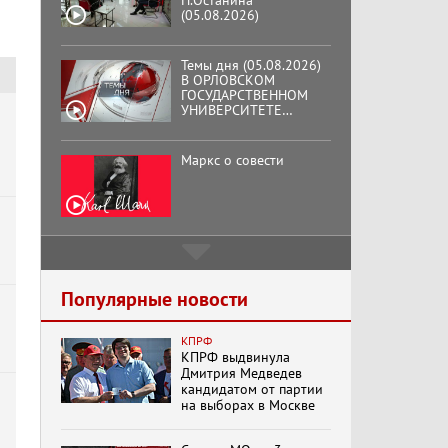
Н.Останина
(05.08.2026)
Темы дня (05.08.2026)
В ОРЛОВСКОМ
ГОСУДАРСТВЕННОМ
УНИВЕРСИТЕТЕ
ОТКРЫЛАСЬ
АУДИТОРИЯ ИМЕНИ
ЗНАМЕНИТОГО
Маркс о совести
ВЫПУСКНИКА,
ГЕННАДИЯ ЗЮГАНОВА.
Подмосковный
кооператор
Популярные новости
КПРФ
Хук слева:
КПРФ выдвинула
«Додоговаривались...»
Дмитрия Медведев
(11.06.2026)
кандидатом от партии
на выборах в Москве
Бренды Советской