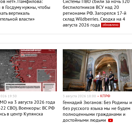
ов нет». Памфилова:
Системы ПВО сбили за ночь 320
в Госдуму нужны, чтобы
беспилотников ВСУ над 20
ать вертикаль
регионами РФ. Загорелся 17-й
тельной власти»
склад Wildberries. Сводка на 4
августа 2026 года
обновлено
– КПРФ
 2026 19:30
3 августа 2026 18:00
МО на 3 августа 2026 года
Геннадий Зюганов: Без Родины 
622 СВО). Военкоры: ВС РФ
без русского языка мы не будем
сь в центр Купянска
полноценными гражданами и
достойными людьми