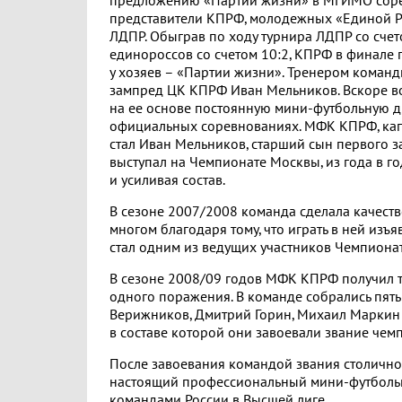
предложению «Партии жизни» в МГИМО сор
представители КПРФ, молодежных «Единой Ро
ЛДПР. Обыграв по ходу турнира ЛДПР со счет
единороссов со счетом 10:2, КПРФ в финале 
у хозяев – «Партии жизни». Тренером коман
зампред ЦК КПРФ Иван Мельников. Вскоре во
на ее основе постоянную мини-футбольную д
официальных соревнованиях. МФК КПРФ, ка
стал Иван Мельников, старший сын первого 
выступал на Чемпионате Москвы, из года в г
и усиливая состав.
В сезоне 2007/2008 команда сделала качест
многом благодаря тому, что играть в ней и
стал одним из ведущих участников Чемпионат
В сезоне 2008/09 годов МФК КПРФ получил ти
одного поражения. В команде собрались пять
Верижников, Дмитрий Горин, Михаил Маркин 
в составе которой они завоевали звание че
После завоевания командой звания столично
настоящий профессиональный мини-футбольны
командами России в Высшей лиге.