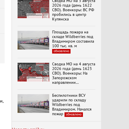
Сводка МО на 3 августа
эпохи "Гжель"
2026 года (день 1622
СВО). Военкоры: ВС РФ
пробились в центр
Купянска
Специальный репортаж
«Безразмерное
Площадь пожара на
Кольцо»
складе Wildberries под
Владимиром составила
100 тыс. кв. м
обновлено
К ГРАЖДАНАМ
РОССИИ! Обращение
Г.А. Зюганова,
Сводка МО на 4 августа
Председателя ЦК
2026 года (день 1623
КПРФ Руководителя
СВО). Военкоры: На
фракции КПРФ в
Запорожском
Государственной Думе
Документальный
направлении
РФ (28.07.2026)
фильм "Империализм и
продолжаются
террор"
столкновения в районе
Беспилотники ВСУ
Степногорска
ударили по складу
и,
Wildberries под
Менять курс! В.Боглаев,
Владимиром. Начался
И.Буданов, А.Лежава,
пожар
обновлено
Н.Останина
(05.08.2026)