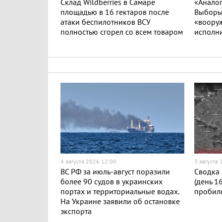
Склад Wildberries в Самаре
«Аналог
площадью в 16 гектаров после
Выборы 
атаки беспилотников ВСУ
«вооруж
полностью сгорел со всем товаром
исполни
4 августа 2026 12:00
3 августа
ВС РФ за июль-август поразили
Сводка 
более 90 судов в украинских
(день 1
портах и территориальные водах.
пробили
На Украине заявили об остановке
экспорта