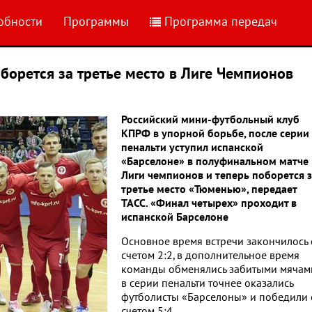
обности
Программы
Программа передач
орется за третье место в Лиге Чемпионов
Российский мини-футбольный клуб
КПРФ в упорной борьбе, после серии
пенальти уступил испанской
«Барселоне» в полуфинальном матче
Лиги чемпионов и теперь поборется 
третье место «Тюменью», передает
ТАСС. «Финал четырех» проходит в
испанской Барселоне
Основное время встречи закончилось 
счетом 2:2, в дополнительное время
команды обменялись забитыми мячам
в серии пенальти точнее оказались
футболисты «Барселоны» и победили 
счетом 5:4.