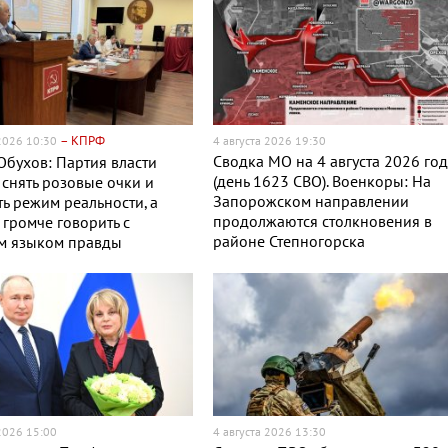
– КПРФ
 2026 10:30
4 августа 2026 19:30
Сводка МО на 4 августа 2026 го
Обухов: Партия власти
(день 1623 СВО). Военкоры: На
снять розовые очки и
Запорожском направлении
ь режим реальности, а
продолжаются столкновения в
громче говорить с
районе Степногорска
м языком правды
 2026 15:00
4 августа 2026 13:30