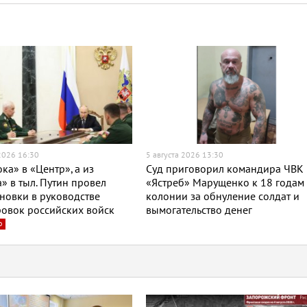
 2026 16:30
5 августа 2026 13:30
ока» в «Центр», а из
Суд приговорил командира ЧВК
» в тыл. Путин провел
«Ястреб» Марущенко к 18 годам
новки в руководстве
колонии за обнуление солдат и
овок российских войск
вымогательство денег
о