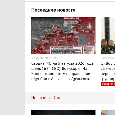
Последние новости
5 августа 2026 19:00
5 августа
Сводка МО на 5 августа 2026 года
С «Вост
(день 1624 СВО). Военкоры: На
«Центра
Константиновском направлении
переста
идут бои в Алексеево-Дружковке
группир
обновлен
Новости smi2.ru