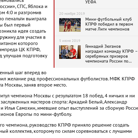
евновались
УЕФА
ссии», СПС, Яблока и
ом 4:0 и разгромив
20 ноября 2019
по пенальти выиграла
Мини-футбольный клуб
КПРФ победил в первом
ды был первый
матче Лиги чемпионов
зникла идея создать
ружину для участия в
5 июня 2019
питаном которого
Геннадий Зюганов
зампреда ЦК КПРФ,
наградил команду КПРФ –
од улучшая подготовку
серебряных призеров
чемпионата России по
мини-футболу
венный шаг вперед во
зъявил желание ряд профессиональных футболистов. МФК КПРФ
а Москвы, заняв второе место.
тул чемпиона Москвы с результатом 18 побед, 4 ничьих и ни
 заслуженных мастеров спорта: Аркадий Белый, Александр
и Илья Самохин, имевшие опыт выступлений за сборную Росси
мпионов Европы по мини-футболу.
го чемпиона, руководство КПРФ приняло решение создать
й коллектив, которому по силам соревноваться с лучшими