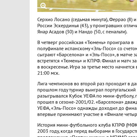
Серхио Лосано (седьмая минута), Феррао (8) 
России Эскердинья (43), у проигравших отличи
Янар Асадов (30) и Нандо (50, с пенальти).
В четверг российская «Тюмень» проиграла в
полуфинале испанскому «Эль-Посо» со счетом
сыграют «Барселона» и «Эль-Посо», в матче за
встретятся «Тюмень» и КПРФ. Финал и матч за
в воскресенье. Игра за третье место начнется 
21:00 мск.
Лига чемпионов во второй раз проходит в да
прошлом году турнир выиграл португальский 
разыгрывался Кубок УЕФА по мини-футболу, 
прошел в сезоне-2001/02. «Барселона» два
УЕФА, «Эль-Посо» однажды доходил до фина
впервые принимают участие в «Финале четыр
История мини-футбольного клуба КПРФ (МФК
2003 году, когда перед выборами в Государс