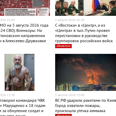
 2026 19:00
5 августа 2026 16:30
МО на 5 августа 2026 года
С «Востока» в «Центр», а из
624 СВО). Военкоры: На
«Центра» в тыл. Путин провел
нтиновском направлении
перестановки в руководстве
и в Алексеево-Дружковке
группировок российских войск
обновлено
 2026 13:30
5 августа 2026 12:00
иговорил командира ЧВК
ВС РФ ударили ракетами по Киев
» Марущенко к 18 годам
Город охватили пожары,
 за обнуление солдат и
произошла утечка аммиака
ельство денег
обновлено