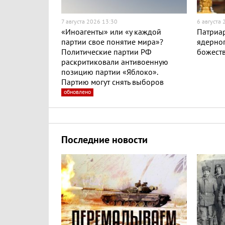
7 августа 2026 13:30
6 августа
«Иноагенты» или «у каждой
Патриар
партии свое понятие мира»?
ядерног
Политические партии РФ
божест
раскритиковали антивоенную
позицию партии «Яблоко».
Партию могут снять выборов
обновлено
Последние новости