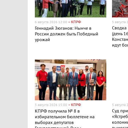
– КПРФ
6 августа 2026 12:00
5 августа
Сводка 
Геннадий Зюганов: Нынче в
(день 1
России должен быть Победный
Конста
урожай
идут бо
– КПРФ
5 августа 2026 15:00
5 августа
Суд пр
КПРФ получила № 8 в
«Ястреб
избирательном бюллетене на
колонии
выборах депутатов
вымогат