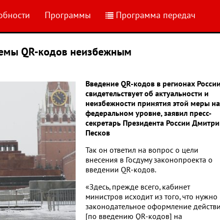
обности
Программы
Программа передач
темы QR-кодов неизбежным
Введение QR-кодов в регионах Росси
свидетельствует об актуальности и
неизбежности принятия этой меры на
федеральном уровне, заявил пресс-
секретарь Президента России Дмитри
Песков
Так он ответил на вопрос о цели
внесения в Госдуму законопроекта о
введении QR-кодов.
«Здесь, прежде всего, кабинет
министров исходит из того, что нужно
законодательное оформление действ
[по введению QR-кодов] на