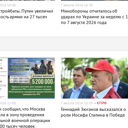
2026 18:00
7 августа 2026 16:30
тройбаты. Путин увеличил
Минобороны отчиталось об
ость армии на 27 тысяч
ударах по Украине за неделю с 
к
по 7 августа 2026 года
– КПРФ
2026 12:00
7 августа 2026 10:30
 сообщил, что Москва
Геннадий Зюганов высказался о
ла в зону проведения
роли Иосифа Сталина в Победе
льной военной операции
00 тысяч человек