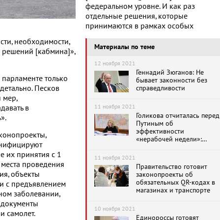
федеральном уровне. И как раз
отдельные решения, которые
принимаются в рамках особых
сти, необходимости,
Материалы по теме
 решений [кабмина]»,
12 ноября 2021
Геннадий Зюганов: Не
в парламенте только
бывает законности без
 детально. Песков
справедливости
 мер,
11 ноября 2021
давать в
Голикова отчиталась перед
».
Путиным об
эффективности
аконопроекты,
«нерабочей недели»:
унифицируют
Говорить о снижении
е их принятия с 1
заболеваемости нельзя
11 ноября 2021
 места проведения
Правительство готовит
ия, объекты
законопроекты об
обязательных QR-кодах в
и с предъявлением
магазинах и транспорте
ном заболевании,
 документы
10 ноября 2021
и самолет.
Единороссы готовят