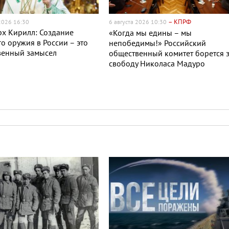
– КПРФ
 2026 16:30
6 августа 2026 10:30
х Кирилл: Создание
«Когда мы едины – мы
о оружия в России – это
непобедимы!» Российский
венный замысел
общественный комитет борется 
свободу Николаса Мадуро