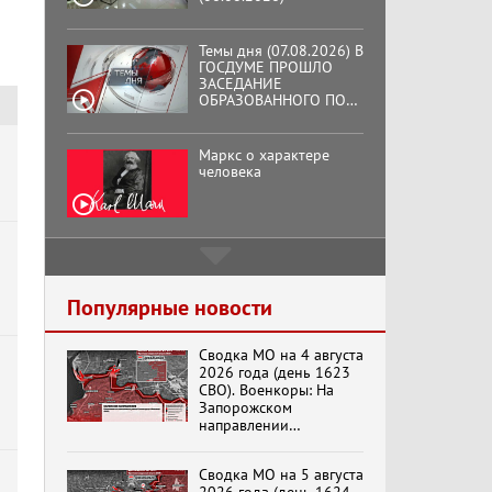
Темы дня (07.08.2026) В
ГОСДУМЕ ПРОШЛО
ЗАСЕДАНИЕ
ОБРАЗОВАННОГО ПО
ИНИЦИАТИВЕ КПРФ
ОБЩЕСТВЕННОГО
КОМИТЕТА ЗА
Маркс о характере
ОСВОБОЖДЕНИЕ
человека
ПРЕЗИДЕНТА
ВЕНЕСУЭЛЫ
НИКОЛАСА МАДУРО.
Подмосковный
кооператор
Популярные новости
Сводка МО на 4 августа
Хук слева: «Что и
2026 года (день 1623
требовалось доказать!»
СВО). Военкоры: На
(07.08.2026)
Запорожском
направлении
продолжаются
столкновения в районе
Бренды Советской
Сводка МО на 5 августа
Степногорска
эпохи "Гжель"