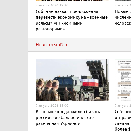
7 августа 2026 19:30
7 августа 
Собянин назвал предложения
Новые с
перевести экономику на «военные
численн
рельсы» «никчемными
челове
разговорами»
Новости smi2.ru
7 августа 2026 15:00
7 августа 
В Польше предложили сбивать
Собянин
российские баллистические
отправи
ракеты над Украиной
специа
более 1