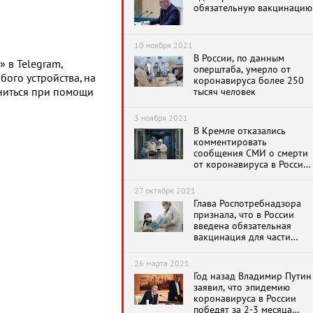
обязательную вакцинацию
10 ноября 2021
В России, по данным
 в Telegram,
оперштаба, умерло от
бого устройства, на
коронавируса более 250
тысяч человек
ниться при помощи
3 ноября 2021
В Кремле отказались
комментировать
сообщения СМИ о смерти
от коронавируса в России
753 тысяч человек
27 октября 2021
Глава Роспотребнадзора
признала, что в России
введена обязательная
вакцинация для части
населения
26 марта 2021
Год назад Владимир Путин
заявил, что эпидемию
коронавируса в России
победят за 2-3 месяца