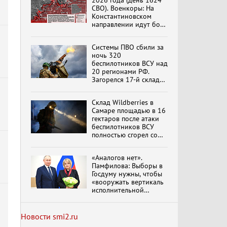
2026 года (день 1624
СВО). Военкоры: На
Константиновском
направлении идут бои
в Алексеево-Дружковке
Специальный репортаж
«Изменимся или
Системы ПВО сбили за
вымрем»
ночь 320
беспилотников ВСУ над
20 регионами РФ.
Загорелся 17-й склад
К ГРАЖДАНАМ
Wildberries. Сводка
РОССИИ! Обращение
ПВО на 4 августа 2026
Г.А. Зюганова,
Склад Wildberries в
года
обновлено
Председателя ЦК
Самаре площадью в 16
КПРФ Руководителя
гектаров после атаки
фракции КПРФ в
беспилотников ВСУ
Государственной Думе
Документальный
полностью сгорел со
РФ (28.07.2026)
фильм "Империализм и
всем товаром
террор"
«Аналогов нет».
Памфилова: Выборы в
Госдуму нужны, чтобы
Бить смелее!
«вооружать вертикаль
В.Баранец, В.Дандыкин,
исполнительной
А.Матвийчук, К.Сивков
власти»
(06.08.2026)
Новости smi2.ru