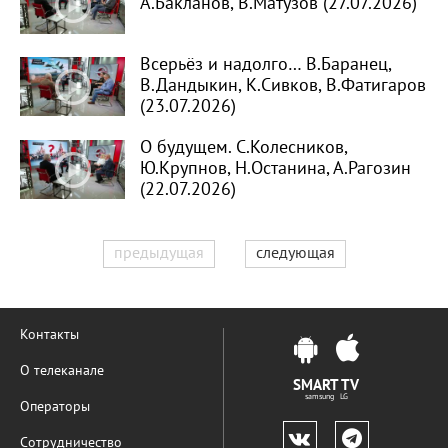
А.Бакланов, В.Матузов (27.07.2026)
Всерьёз и надолго… В.Баранец,
В.Дандыкин, К.Сивков, В.Фатигаров
(23.07.2026)
О будущем. С.Колесников,
Ю.Крупнов, Н.Останина, А.Рагозин
(22.07.2026)
предыдущая
следующая
Контакты
О телеканале
SMART TV
samsung LG
Операторы
Сотрудничество