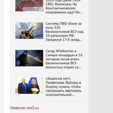
2026 года (день 1624
СВО). Военкоры: На
Константиновском
направлении идут бои
в Алексеево-Дружковке
Специальный репортаж
«Изменимся или
Системы ПВО сбили за
вымрем»
ночь 320
беспилотников ВСУ над
20 регионами РФ.
Загорелся 17-й склад
К ГРАЖДАНАМ
Wildberries. Сводка
РОССИИ! Обращение
ПВО на 4 августа 2026
Г.А. Зюганова,
Склад Wildberries в
года
обновлено
Председателя ЦК
Самаре площадью в 16
КПРФ Руководителя
гектаров после атаки
фракции КПРФ в
беспилотников ВСУ
Государственной Думе
Документальный
полностью сгорел со
РФ (28.07.2026)
фильм "Империализм и
всем товаром
террор"
«Аналогов нет».
Памфилова: Выборы в
Госдуму нужны, чтобы
Бить смелее!
«вооружать вертикаль
В.Баранец, В.Дандыкин,
исполнительной
А.Матвийчук, К.Сивков
власти»
(06.08.2026)
Новости smi2.ru