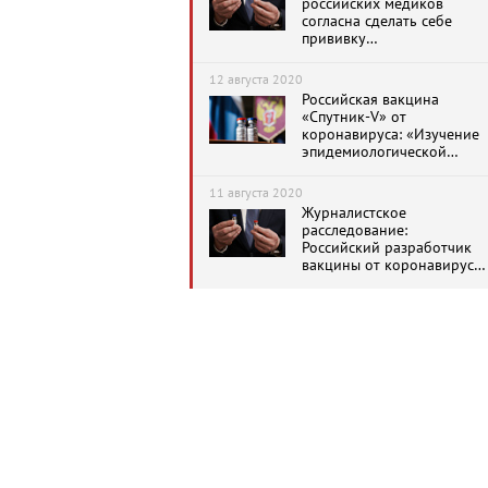
российских медиков
согласна сделать себе
прививку
антикоронавирусной
вакцины «Спутник-V»
12 августа 2020
Российская вакцина
«Спутник-V» от
коронавируса: «Изучение
эпидемиологической
эффективности не
проводились»
11 августа 2020
Журналистское
расследование:
Российский разработчик
вакцины от коронавируса
не смог внедрить ни
одной векторной вакцины
за 11 лет