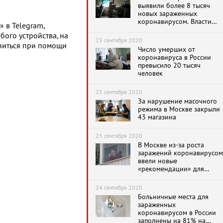
выявили более 8 тысяч
новых зараженных
коронавирусом. Власти
 в Telegram,
твердят, что это не
бого устройства, на
«вторая волна»
25 сентября 2020
ниться при помощи
Число умерших от
коронавируса в России
превысило 20 тысяч
человек
25 сентября 2020
За нарушение масочного
режима в Москве закрыли
43 магазина
25 сентября 2020
В Москве из-за роста
заражений коронавирусом
ввели новые
«рекомендации» для
пожилых горожан
24 сентября 2020
Больничные места для
зараженных
коронавирусом в России
заполнены на 81% на