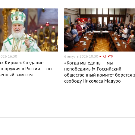
– КПРФ
 2026 16:30
6 августа 2026 10:30
х Кирилл: Создание
«Когда мы едины – мы
о оружия в России – это
непобедимы!» Российский
венный замысел
общественный комитет борется 
свободу Николаса Мадуро