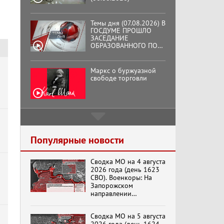
Темы дня (07.08.2026) В
ГОСДУМЕ ПРОШЛО
ЗАСЕДАНИЕ
ОБРАЗОВАННОГО ПО
ИНИЦИАТИВЕ КПРФ
ОБЩЕСТВЕННОГО
КОМИТЕТА ЗА
Маркс о буржуазной
ОСВОБОЖДЕНИЕ
свободе торговли
ПРЕЗИДЕНТА
ВЕНЕСУЭЛЫ
НИКОЛАСА МАДУРО.
Подмосковный
кооператор
Популярные новости
Сводка МО на 4 августа
Хук слева: «Что и
2026 года (день 1623
требовалось доказать!»
СВО). Военкоры: На
(07.08.2026)
Запорожском
направлении
продолжаются
столкновения в районе
Бренды Советской
Сводка МО на 5 августа
Степногорска
эпохи "Гжель"