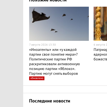
Похожие новости
7 августа 2026 13:30
6 августа
«Иноагенты» или «у каждой
Патриар
партии свое понятие мира»?
ядерног
Политические партии РФ
божест
раскритиковали антивоенную
позицию партии «Яблоко».
Партию могут снять выборов
обновлено
Последние новости