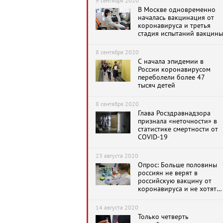
9 сентября 2020
В Москве одновременно
началась вакцинация от
коронавируса и третья
стадия испытаний вакцины
8 сентября 2020
С начала эпидемии в
России коронавирусом
переболели более 47
тысяч детей
8 сентября 2020
Глава Росздравнадзора
признала «неточности» в
статистике смертности от
COVID-19
23 августа 2020
Опрос: Больше половины
россиян не верят в
российскую вакцину от
коронавируса и не хотят
прививаться
14 августа 2020
Только четверть