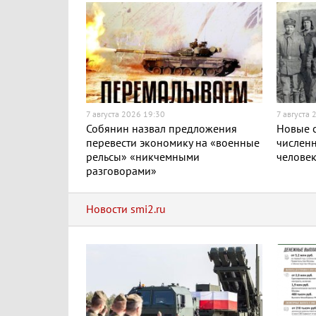
7 августа 2026 19:30
7 августа 
Собянин назвал предложения
Новые с
перевести экономику на «военные
численн
рельсы» «никчемными
челове
разговорами»
Новости smi2.ru