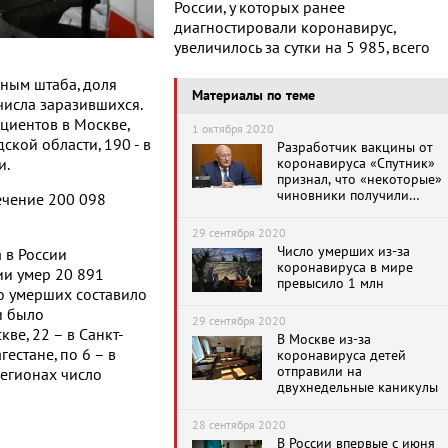
России, у которых ранее
диагностировали коронавирус,
увеличилось за сутки на 5 985, всего
нным штаба, доля
Материалы по теме
исла заразившихся.
ациентов в Москве,
1 октября 2020
ской области, 190 - в
Разработчик вакцины от
коронавируса «Спутник»
и.
признал, что «некоторые»
чиновники получили
ечение 200 098
прививку еще до ее
регистрации
29 сентября 2020
Число умерших из-за
 в России
коронавируса в мире
ции умер 20 891
превысило 1 млн
о умерших составило
и было
29 сентября 2020
ве, 22 – в Санкт-
В Москве из-за
гестане, по 6 – в
коронавируса детей
отправили на
регионах число
двухнедельные каникулы
28 сентября 2020
В России впервые с июня