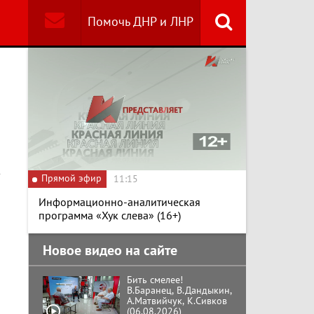
Помочь ДНР и ЛНР
Найти
Специальный репортаж
«Изменимся или
вымрем»
К ГРАЖДАНАМ
РОССИИ! Обращение
Г.А. Зюганова,
в
Прямой эфир
Председателя ЦК
11:15
КПРФ Руководителя
фракции КПРФ в
Информационно-аналитическая
Государственной Думе
Документальный
программа «Хук слева» (16+)
РФ (28.07.2026)
фильм "Империализм и
террор"
Новое видео на сайте
Бить смелее!
В.Баранец, В.Дандыкин,
А.Матвийчук, К.Сивков
(06.08.2026)