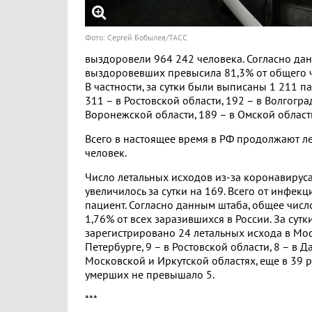
Фото: Сергей Бобылев/ТАСС
выздоровели 964 242 человека. Согласно да
выздоровевших превысила 81,3% от общего ч
В частности, за сутки были выписаны 1 211 п
311 – в Ростовской области, 192 – в Волгоград
Воронежской области, 189 – в Омской област
Всего в настоящее время в РФ продолжают л
человек.
Число летальных исходов из-за коронавируса
увеличилось за сутки на 169. Всего от инфек
пациент. Согласно данным штаба, общее числ
1,76% от всех заразившихся в России. За сутк
зарегистрировано 24 летальных исхода в Моск
Петербурге, 9 – в Ростовской области, 8 – в Да
Московской и Иркутской областях, еще в 39 
умерших не превышало 5.
***