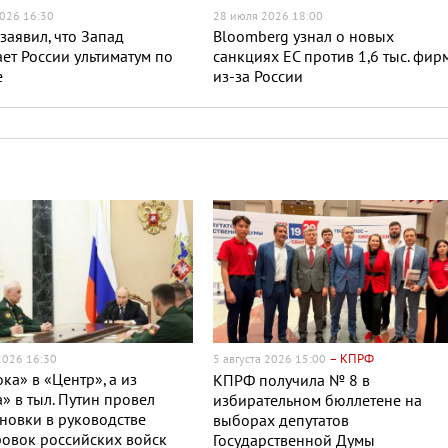
026 16:30
28 июля 2026 18:00
заявил, что Запад
Bloomberg узнал о новых
ет России ультиматум по
санкциях ЕС против 1,6 тыс. фир
е
из-за России
– КПРФ
 2026 16:30
5 августа 2026 15:00
ока» в «Центр», а из
КПРФ получила № 8 в
» в тыл. Путин провел
избирательном бюллетене на
новки в руководстве
выборах депутатов
овок российских войск
Государственной Думы