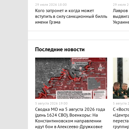
29 июля 2026 18:00
29 июля 2
Кого затронет и когда может
Лавров 
вступить в силу санкционный билль
выдвига
имени Грэма
Украин
Последние новости
5 августа 2026 19:00
5 августа
Сводка МО на 5 августа 2026 года
С «Вост
(день 1624 СВО). Военкоры: На
«Центра
Константиновском направлении
переста
идут бои в Алексеево-Дружковке
группир