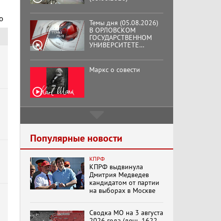
Темы дня (05.08.2026)
о
В ОРЛОВСКОМ
ГОСУДАРСТВЕННОМ
УНИВЕРСИТЕТЕ
ОТКРЫЛАСЬ
АУДИТОРИЯ ИМЕНИ
ЗНАМЕНИТОГО
Маркс о совести
ВЫПУСКНИКА,
ГЕННАДИЯ ЗЮГАНОВА.
Подмосковный
кооператор
Популярные новости
Хук слева:
КПРФ
«Додоговаривались...»
КПРФ выдвинула
(11.06.2026)
Дмитрия Медведев
кандидатом от партии
на выборах в Москве
Бренды Советской
эпохи "Гжель"
Сводка МО на 3 августа
2026 года (день 1622