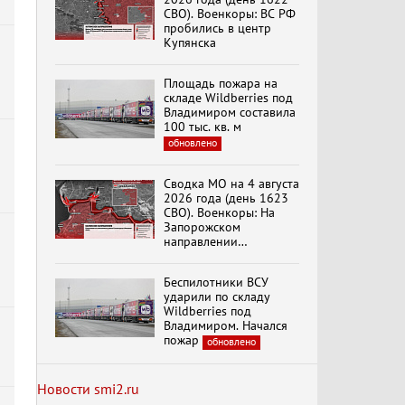
СВО). Военкоры: ВС РФ
пробились в центр
Купянска
Специальный репортаж
«Безразмерное
Кольцо»
Площадь пожара на
складе Wildberries под
Владимиром составила
100 тыс. кв. м
К ГРАЖДАНАМ
обновлено
РОССИИ! Обращение
Г.А. Зюганова,
Председателя ЦК
Сводка МО на 4 августа
КПРФ Руководителя
2026 года (день 1623
фракции КПРФ в
СВО). Военкоры: На
Государственной Думе
Документальный
Запорожском
РФ (28.07.2026)
фильм "Империализм и
направлении
террор"
продолжаются
столкновения в районе
Беспилотники ВСУ
Степногорска
ударили по складу
Менять курс! В.Боглаев,
Wildberries под
И.Буданов, А.Лежава,
Владимиром. Начался
Н.Останина
пожар
обновлено
(05.08.2026)
Новости smi2.ru
Темы дня (05.08.2026)
В ОРЛОВСКОМ