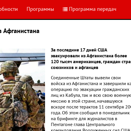
обности
Программы
Программа передач
з Афганистана
За последние 17 дней США
эвакуировали из Афганистана более
120 тысяч американцев, граждан стра
союзников и афганцев
Соединенные Штаты вывели свои
войска из Афганистана и завершили к
операцию по эвакуации гражданских
лиц из Кабула, так и всю свою военну
миссию в этой стране, начавшуюся
вскоре после терактов 11 сентября 2
года. Об этом сообщил в понедельник
на брифинге для журналистов в
Пентагоне глава Центрального
командования Вооруженных сил США