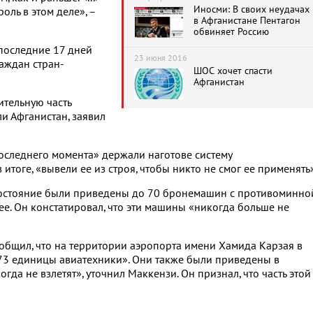
Иносми: В своих неудачах
оль в этом деле», –
в Афганистане Пентагон
обвиняет Россию
последние 17 дней
23 июня 2016
раждан стран-
ШОС хочет спасти
Афганистан
ительную часть
и Афганистан, заявил
оследнего момента» держали наготове систему
тоге, «вывели ее из строя, чтобы никто не смог ее применять»
 состояние были приведены до 70 бронемашин с противоминно
. Он констатировал, что эти машины «никогда больше не
общил, что на территории аэропорта имени Хамида Карзая в
73 единицы авиатехники». Они также были приведены в
да не взлетят», уточнил Маккензи. Он признал, что часть этой