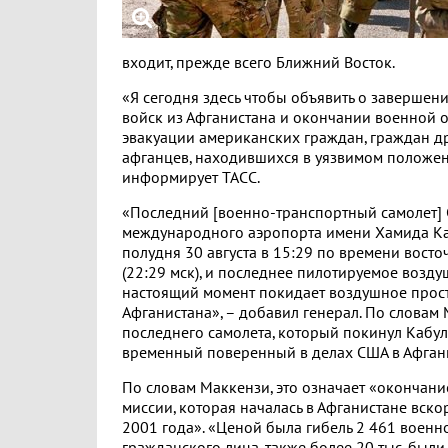
входит, прежде всего Ближний Восток.
«Я сегодня здесь чтобы объявить о заверше
войск из Афганистана и окончании военной 
эвакуации американских граждан, граждан дру
афганцев, находившихся в уязвимом положени
информирует ТАСС.
«Последний [военно-транспортный самолет] 
международного аэропорта имени Хамида Ка
полудня 30 августа в 15:29 по времени вост
(22:29 мск), и последнее пилотируемое возду
настоящий момент покидает воздушное прос
Афганистана», – добавил генерал. По словам 
последнего самолета, который покинул Кабул
временный поверенный в делах США в Афгани
По словам Маккензи, это означает «окончани
миссии, которая началась в Афганистане вско
2001 года». «Ценой была гибель 2 461 воен