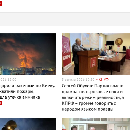
о
– КПРФ
 2026 12:00
5 августа 2026 10:30
дарили ракетами по Киеву.
Сергей Обухов: Партия власти
хватили пожары,
должна снять розовые очки и
шла утечка аммиака
включить режим реальности, а
о
КПРФ – громче говорить с
народом языком правды