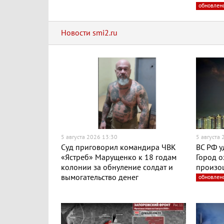
обновлен
Новости smi2.ru
5 августа 2026 13:30
5 августа
Суд приговорил командира ЧВК
ВС РФ у
«Ястреб» Марущенко к 18 годам
Город о
колонии за обнуление солдат и
произо
вымогательство денег
обновлен