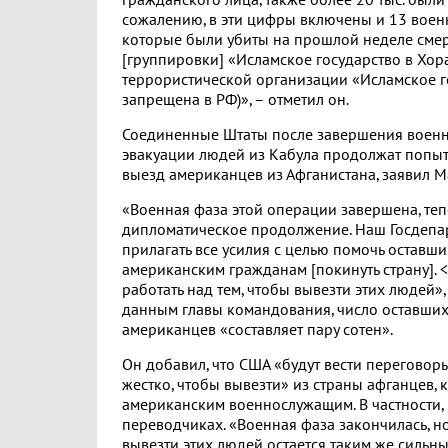
гражданского лица, также более 20 тыс. были
сожалению, в эти цифры включены и 13 вое
которые были убиты на прошлой неделе сме
[группировки] «Исламское государство в Хор
террористической организации «Исламское го
запрещена в РФ)», – отметил он.
Соединенные Штаты после завершения воен
эвакуации людей из Кабула продолжат попыт
выезд американцев из Афганистана, заявил М
«Военная фаза этой операции завершена, теп
дипломатическое продолжение. Наш Госдепа
прилагать все усилия с целью помочь оставши
американским гражданам [покинуть страну]. <
работать над тем, чтобы вывезти этих людей»,
данным главы командования, число оставших
американцев «составляет пару сотен».
Он добавил, что США «будут вести переговор
жестко, чтобы вывезти» из страны афганцев,
американским военнослужащим. В частности, 
переводчиках. «Военная фаза закончилась, 
вывезти этих людей остается таким же сильным,