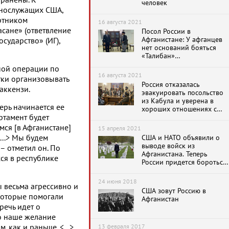
 ранены. К
человек
ннослужащих США,
ртником
16 августа 2021
асане» (ответвление
Посол России в
Афганистане: У афганцев
сударство» (ИГ),
нет оснований бояться
«Талибан»
(террористическая
ной операции по
организация, запрещена в
16 августа 2021
ки организовывать
России)
Россия отказалась
аккензи.
эвакуировать посольство
из Кабула и уверена в
ерь начинается ее
хороших отношениях с
ртамент будет
«новым руководством»
Афганистана
мся [в Афганистане]
15 апреля 2021
...> Мы будем
США и НАТО объявили о
выводе войск из
 – отметил он. По
Афганистана. Теперь
ся в республике
России придется бороться
с террористами в Средней
Азии
24 июня 2018
ы весьма агрессивно и
США зовут Россию в
 которые помогали
Афганистан
речь идет о
но наше желание
13 февраля 2017
 как и раньше. <...>