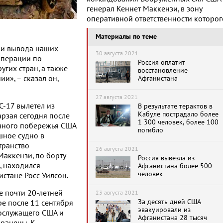
генерал Кеннет Маккензи, в зону
оперативной ответственности которог
Материалы по теме
нии вывода наших
30 августа 2021
операции по
Россия оплатит
гих стран, а также
восстановление
и», – сказал он,
Афганистана
27 августа 2021
С-17 вылетел из
В результате терактов в
Кабуле пострадало более
рзая сегодня после
1 300 человек, более 100
очного побережья США
погибло
шное судно в
транство
26 августа 2021
Маккензи, по борту
Россия вывезла из
, находился
Афганистана более 500
человек
стане Росс Уилсон.
е почти 20-летней
23 августа 2021
За десять дней США
ре после 11 сентября
эвакуировали из
нослужащего США и
Афганистана 28 тысяч