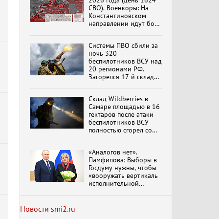
2026 года (день 1624
СВО). Военкоры: На
Константиновском
направлении идут бои
в Алексеево-Дружковке
Специальный репортаж
«Изменимся или
Системы ПВО сбили за
вымрем»
ночь 320
беспилотников ВСУ над
20 регионами РФ.
Загорелся 17-й склад
К ГРАЖДАНАМ
Wildberries. Сводка
РОССИИ! Обращение
ПВО на 4 августа 2026
Г.А. Зюганова,
Склад Wildberries в
года
обновлено
Председателя ЦК
Самаре площадью в 16
КПРФ Руководителя
гектаров после атаки
фракции КПРФ в
беспилотников ВСУ
Государственной Думе
Документальный
полностью сгорел со
РФ (28.07.2026)
фильм "Империализм и
всем товаром
террор"
«Аналогов нет».
Памфилова: Выборы в
Госдуму нужны, чтобы
Бить смелее!
«вооружать вертикаль
В.Баранец, В.Дандыкин,
исполнительной
А.Матвийчук, К.Сивков
власти»
(06.08.2026)
Новости smi2.ru