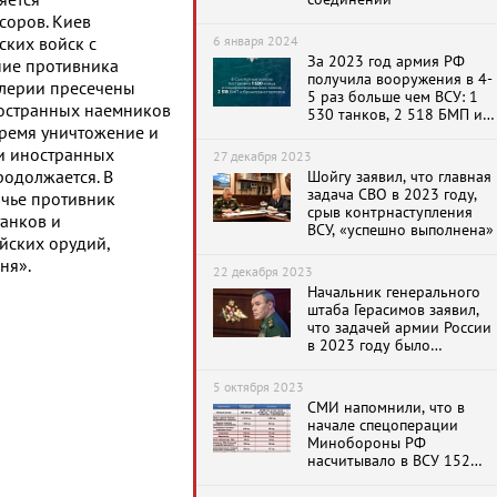
яется
соров. Киев
6 января 2024
ских войск с
За 2023 год армия РФ
ние противника
получила вооружения в 4-
ллерии пресечены
5 раз больше чем ВСУ: 1
остранных наемников
530 танков, 2 518 БМП и
время уничтожение и
БТР, 237 самолетов и
вертолетов
и иностранных
27 декабря 2023
родолжается. В
Шойгу заявил, что главная
задача СВО в 2023 году,
ичье противник
срыв контрнаступления
танков и
ВСУ, «успешно выполнена»
йских орудий,
ня».
22 декабря 2023
Начальник генерального
штаба Герасимов заявил,
что задачей армии России
в 2023 году было
отражение
контрнаступления ВСУ
5 октября 2023
СМИ напомнили, что в
начале спецоперации
Минобороны РФ
насчитывало в ВСУ 152
самолета, 149 вертолетов,
2416 танков и