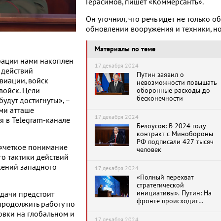
Герасимов, пишет «Коммерсантъ».
Он уточнил, что речь идет не только об
обновлении вооружения и техники, но
Материалы по теме
рации нами накоплен
17 декабря 2024
 действий
Путин заявил о
виации, войск
невозможности повышать
войск. Цели
оборонные расходы до
бесконечности
удут достигнуты», –
ми атташе
17 декабря 2024
я в Telegram-канале
Белоусов: В 2024 году
контракт с Минобороны
РФ подписали 427 тысяч
ь «четкое понимание
человек
о тактики действий
жений западного
17 декабря 2024
«Полный перехват
стратегической
инициативы». Путин: На
адачи предстоит
фронте происходит
продолжить работу по
переломный момент
овки на глобальном и
17 декабря 2024