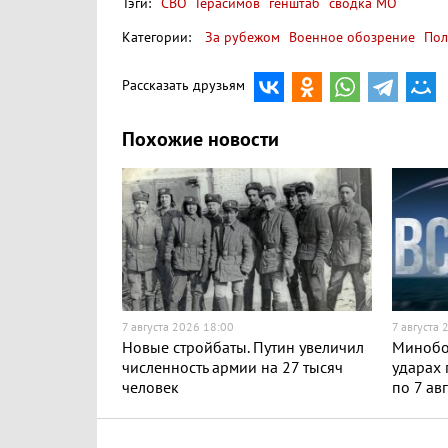
Тэги:
СВО
Герасимов
генштаб
сводка МО
Категории:
За рубежом
Военное обозрение
Пол
Рассказать друзьям
Похожие новости
7 августа 2026 18:00
7 августа 
Новые стройбаты. Путин увеличил
Минобо
численность армии на 27 тысяч
ударах 
человек
по 7 ав