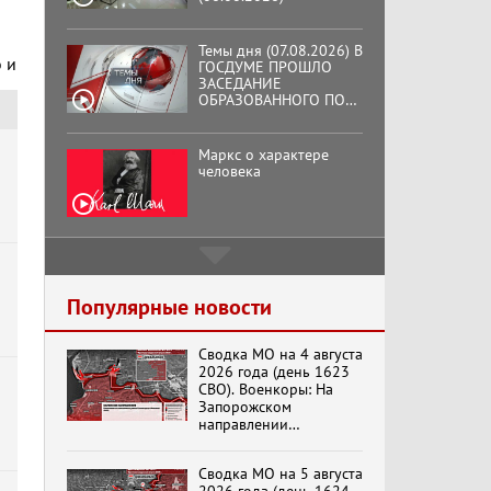
Темы дня (07.08.2026) В
 и
ГОСДУМЕ ПРОШЛО
ЗАСЕДАНИЕ
ОБРАЗОВАННОГО ПО
ИНИЦИАТИВЕ КПРФ
ОБЩЕСТВЕННОГО
КОМИТЕТА ЗА
Маркс о характере
ОСВОБОЖДЕНИЕ
человека
ПРЕЗИДЕНТА
ВЕНЕСУЭЛЫ
НИКОЛАСА МАДУРО.
Подмосковный
кооператор
Популярные новости
Сводка МО на 4 августа
Хук слева: «Что и
2026 года (день 1623
требовалось доказать!»
СВО). Военкоры: На
(07.08.2026)
Запорожском
направлении
продолжаются
столкновения в районе
Бренды Советской
Сводка МО на 5 августа
Степногорска
эпохи "Гжель"