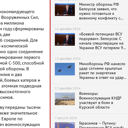
Министр обороны РФ
Белоусов заявил, что
авнокомандующего
нужно готовиться к
 Вооруженных Сил,
военному конфликту с
НАТО в ближайшие 10 лет
ра миллиона
ом году сформированы
16 декабря 2024
«Боевой потенциал ВСУ
, две
подорван». Белоусов: С
6 соединений. Для
начала спецоперации на
-космической
Украине ВСУ потеряли 975
но одно соединение
тысяч человек
рмирование первого
13 декабря 2024
мой С-500, способной
Минобороны РФ нанесло
удар сотнями крылатых
ной обороны. В
ракет по энергетике
илия и два
Украины в ответ на удар
й, боевых катеров и
по военному аэродрому в
я атомная подводная
Таганроге
13 декабря 2024
 высокоточного
Военкоры:
асимов.
Военнослужащие КНДР
участвуют в боях в
еву переданы тысячи
Курской области
акже значительное
7 августа 2024
В Европе по
Герасимов – Путину:
сяч военнослужащих
Продвижение ВСУ вглубь