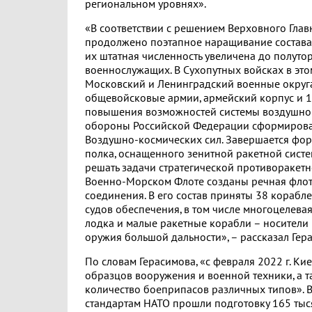
региональном уровнях».
«В соответствии с решением Верховного Гл
продолжено поэтапное наращивание состава
их штатная численность увеличена до полуто
военнослужащих. В Сухопутных войсках в эт
Московский и Ленинградский военные округа
общевойсковые армии, армейский корпус и 1
повышения возможностей системы воздушно
обороны Российской Федерации сформирова
Воздушно-космических сил. Завершается фо
полка, оснащенного зенитной ракетной систе
решать задачи стратегической противоракет
Военно-Морском Флоте созданы речная флот
соединения. В его состав приняты 38 корабле
судов обеспечения, в том числе многоцелева
лодка и малые ракетные корабли – носители
оружия большой дальности», – рассказал Гер
По словам Герасимова, «с февраля 2022 г. Ки
образцов вооружения и военной техники, а т
количество боеприпасов различных типов». 
стандартам НАТО прошли подготовку 165 ты