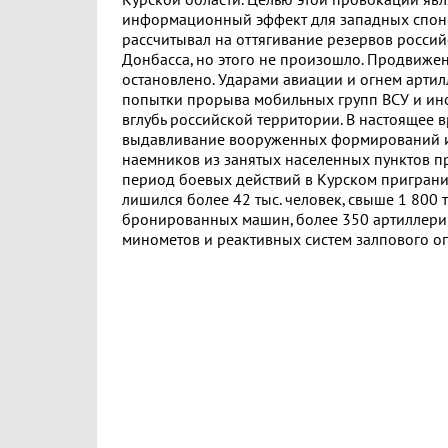
Курской области. Целью этой провокации явл
информационный эффект для западных спон
рассчитывал на оттягивание резервов россий
Донбасса, но этого не произошло. Продвиже
остановлено. Ударами авиации и огнем арти
попытки прорыва мобильных групп ВСУ и ин
вглубь российской территории. В настоящее 
выдавливание вооруженных формирований 
наемников из занятых населенных пунктов п
период боевых действий в Курском пригран
лишился более 42 тыс. человек, свыше 1 800 
бронированных машин, более 350 артиллери
минометов и реактивных систем залпового ог