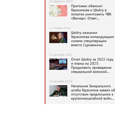
22 февраля 2023
бронемашин, 1509 орудий
Пригожин обвинил
и минометов, 180 ЗРК
Герасимова и Шойгу в
попытке уничтожить ЧВК
«Вагнер». Ответ
Минобороны
11 января 2023
Шойгу назначил
Герасимова командующим
силами спецоперации
вместо Суровикина
21 декабря 2022
Отчет Шойгу за 2022 году
и планы на 2023:
Продолжить проведение
специальной военной
операции
18 декабря 2019
Начальник Генерального
штаба Герасимов заявил о
отсутствии предпосылок к
крупномасштабной войне
до 2050 года