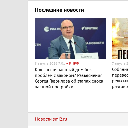
Последние новости
– КПРФ
8 августа 2026 7:01
7 августа 
Собяни
Как снести частный дом без
перевес
проблем с законом? Разъяснения
рельсы
Сергея Гаврилова об этапах сноса
разгов
частной постройки
Новости smi2.ru