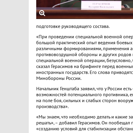
подготовке руководящего состава.
«При проведении специальной военной опе
большой практический опыт ведения боевых
различными формированиями, применения а
противовоздушной обороны и других родов 
специальной военной операции, безусловно, б
сказал Герасимов на брифинге перед военны
иностранных государств. Его слова приводятс
Минобороны России.
Начальник Генштаба заявил, что у России ест
возможностей потенциального противника, ег
на поле боя, сильных и слабых сторон воору
производства».
«Мы знаем, что необходимо делать и какие з
решать», – добавил Герасимов. Он пообещал 
«созданию условий для стабилизации обстан