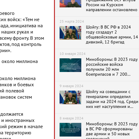
России на Курском
направлении остановлено
боевого
их войск: «Тем не
25 марта 2024
ада, инициатива на
Шойгу: В ВС РФ в 2024
 наших руках и
году создадут 2
общевойсковые армии, 14
сему фронту. В этом
дивизий, 12 бригад
ктов, под контроль
рии».
10 января 2024
Минобороны: В 2023 году
и около миллиона
российские войска
получили 20 млн
боеприпасов и 7 200
 около миллиона
зенитных ракет
танков и боевых
9 января 2024
ий полевой
Шойгу на совещании с
генералами определил
тановок систем
задачи на 2024 год. Среди
них нет наступления и
победы в СВО
одолжается
8 января 2024
 и иностранных
Минобороны: В 2023 году
ский режим в начале
в ВС РФ сформированы
 на территорию
две армии и 50 новых
соединений