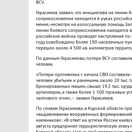
ВСУ.
Герасимов заявил, что инициатива на линии 
соприкосновения находится в руках российск
менее, несмотря на колоссальную помощь Зап
линии боевого соприкосновения находится в
российские войска проводят наступление по в
году освобождено более 190 населенных пун
перешло около 4 500 кв. километров террито
По данным Герасимова, потери ВСУ составил
человек.
«Потери противника с начала СВО составили
человек убитыми и ранеными, около 20 тыс. 
бронированных машин, свыше 19,5 тыс. оруд
артиллерии, а также более 1 500 пусковых ус
залпового огня», – заявил Герасимов.
По словам Герасимова, в Курской области пр
«выдавливание вооруженных формирований
наемников»: «В ответ на успехи России киев
августа предпринял террористическую атаку