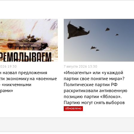
2026 19:30
7 августа 2026 13:30
н назвал предложения
«Иноагенты» или «у каждой
ти экономику на «военные
партии свое понятие мира»?
» «никчемными
Политические партии РФ
орами»
раскритиковали антивоенную
позицию партии «Яблоко».
Партию могут снять выборов
обновлено