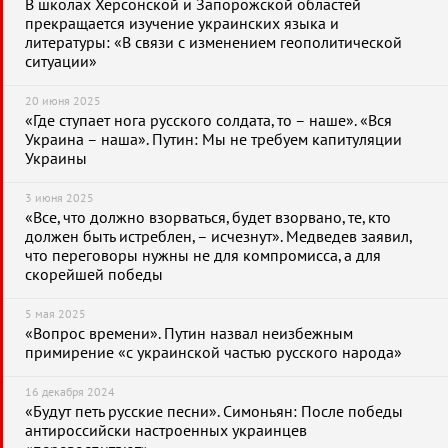
В школах Херсонской и Запорожской областей
прекращается изучение украинских языка и
литературы: «В связи с изменением геополитической
ситуации»
20 июня 2025
«Где ступает нога русского солдата, то – наше». «Вся
Украина – наша». Путин: Мы не требуем капитуляции
Украины
3 июня 2025
«Все, что должно взорваться, будет взорвано, те, кто
должен быть истреблен, – исчезнут». Медведев заявил,
что переговоры нужны не для компромисса, а для
скорейшей победы
5 мая 2025
«Вопрос времени». Путин назвал неизбежным
примирение «с украинской частью русского народа»
16 декабря 2024
«Будут петь русские песни». Симоньян: После победы
антироссийски настроенных украинцев