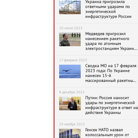
Украина пригрозила
ответными ударами по
энергетической
инфраструктуре России
10 июля 2023
Медведев пригрозил
нанесением ракетного
удара по атомным
электростанциям Украины
и Восточной Европы
17 февраля 2023
Сводка МО на 17 февраля
2023 года: По Украине
нанесен 15-й
массированный ракетный
удар
8 декабря 2022
Путин: Россия наносит
удары по энергетической
инфраструктуре в ответ на
действия Украины
29 ноября 2022
Генсек НАТО назвал
колоссальным урон от