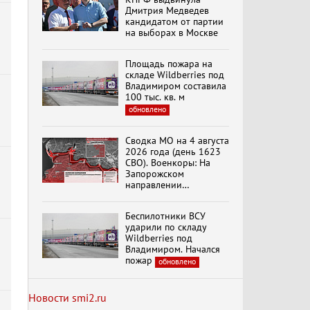
Специальный репортаж
Дмитрия Медведев
«Безразмерное
кандидатом от партии
Кольцо»
на выборах в Москве
Площадь пожара на
К ГРАЖДАНАМ
складе Wildberries под
РОССИИ! Обращение
Владимиром составила
Г.А. Зюганова,
100 тыс. кв. м
Председателя ЦК
обновлено
КПРФ Руководителя
фракции КПРФ в
Государственной Думе
Документальный
Сводка МО на 4 августа
РФ (28.07.2026)
фильм "Империализм и
2026 года (день 1623
террор"
СВО). Военкоры: На
Запорожском
направлении
продолжаются
Менять курс! В.Боглаев,
столкновения в районе
Беспилотники ВСУ
И.Буданов, А.Лежава,
Степногорска
Н.Останина
ударили по складу
(05.08.2026)
Wildberries под
Владимиром. Начался
пожар
обновлено
Темы дня (05.08.2026)
В ОРЛОВСКОМ
ГОСУДАРСТВЕННОМ
Новости smi2.ru
УНИВЕРСИТЕТЕ