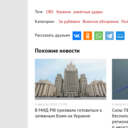
Тэги:
СВО
Украина
ракетные удары
Категории:
За рубежом
Военное обозрение
Пол
Рассказать друзьям
Похожие новости
6 августа 2026 15:00
6 августа
В МИД РФ призвали готовиться к
Силы ПВ
затяжным боям на Украине
беспило
региона
6 авгус