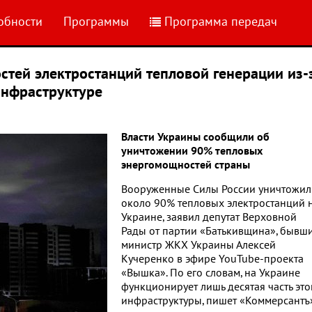
обности
Программы
Программа передач
тей электростанций тепловой генерации из-
инфраструктуре
Власти Украины сообщили об
уничтожении 90% тепловых
энергомощностей страны
Вооруженные Силы России уничтожил
около 90% тепловых электростанций 
Украине, заявил депутат Верховной
Рады от партии «Батькивщина», бывш
министр ЖКХ Украины Алексей
Кучеренко в эфире YouTube-проекта
«Вышка». По его словам, на Украине
функционирует лишь десятая часть это
инфраструктуры, пишет «Коммерсантъ