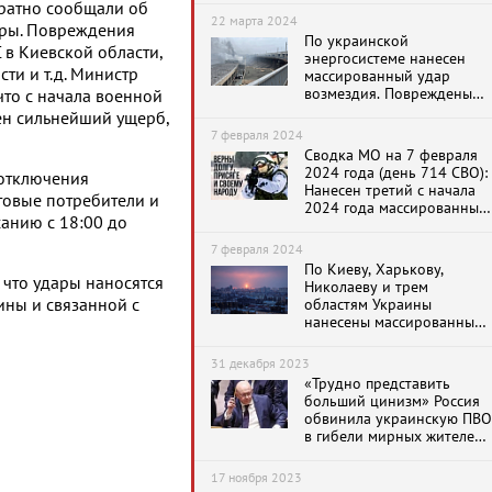
ратно сообщали об
энергосистеме и ПВО
22 марта 2024
уры. Повреждения
Украины
По украинской
в Киевской области,
энергосистеме нанесен
ти и т.д. Министр
массированный удар
возмездия. Повреждены
что с начала военной
десятки объектов
ен сильнейший ущерб,
энергосистемы
7 февраля 2024
Сводка МО на 7 февраля
2024 года (день 714 СВО):
 отключения
Нанесен третий с начала
товые потребители и
2024 года массированный
анию с 18:00 до
ракетный удар
7 февраля 2024
По Киеву, Харькову,
что удары наносятся
Николаеву и трем
ины и связанной с
областям Украины
нанесены массированные
ракетные удары
31 декабря 2023
«Трудно представить
больший цинизм» Россия
обвинила украинскую ПВО
в гибели мирных жителей
во время ракетного удара
по Киеву
17 ноября 2023