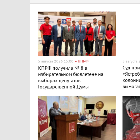
– КПРФ
5 августа 2026 15:00
5 августа
Суд пр
КПРФ получила № 8 в
«Ястреб
избирательном бюллетене на
колонии
выборах депутатов
вымогат
Государственной Думы