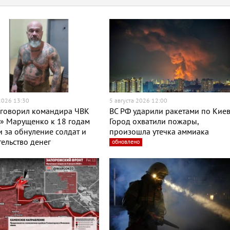
 2026 13:30
5 августа 2026 12:00
иговорил командира ЧВК
ВС РФ ударили ракетами по Киев
» Марущенко к 18 годам
Город охватили пожары,
 за обнуление солдат и
произошла утечка аммиака
ельство денег
обновлено