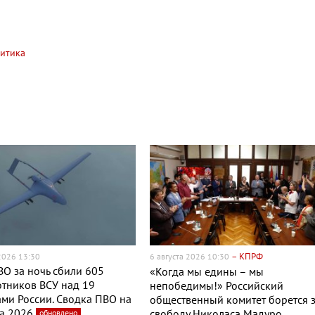
населению Украины
ничего не угрожает
итика
– КПРФ
 2026 13:30
6 августа 2026 10:30
О за ночь сбили 605
«Когда мы едины – мы
тников ВСУ над 19
непобедимы!» Российский
ми России. Сводка ПВО на
общественный комитет борется 
та 2026
обновлено
свободу Николаса Мадуро