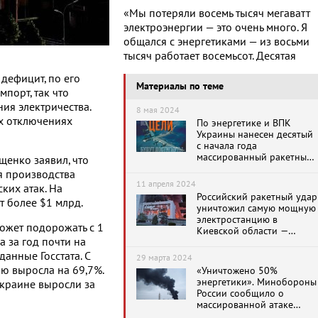
«Мы потеряли восемь тысяч мегаватт
электроэнергии — это очень много. Я
общался с энергетиками — из восьми
тысяч работает восемьсот. Десятая
 дефицит, по его
Материалы по теме
порт, так что
ия электричества.
8 мая 2024
х отключениях
По энергетике и ВПК
Украины нанесен десятый
с начала года
массированный ракетный
щенко заявил, что
удар
я производства
11 апреля 2024
ких атак. На
Российский ракетный удар
т более $1 млрд.
уничтожил самую мощную
электростанцию в
ожет подорожать с 1
Киевской области —
 за год почти на
Трипольскую ТЭС
анные Госстата. С
29 марта 2024
ю выросла на 69,7%.
«Уничтожено 50%
энергетики». Минобороны
Украине выросли за
России сообщило о
массированной атаке
«Кинжалами» по