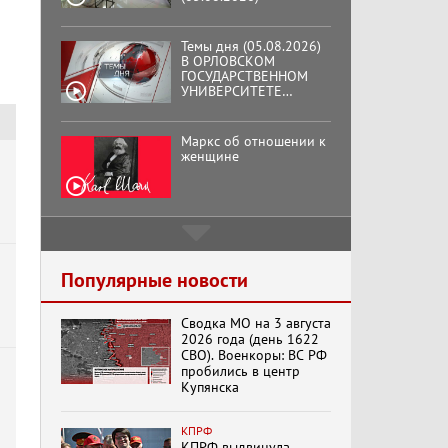
В ОРЛОВСКОМ
ГОСУДАРСТВЕННОМ
УНИВЕРСИТЕТЕ
ОТКРЫЛАСЬ
АУДИТОРИЯ ИМЕНИ
ЗНАМЕНИТОГО
Маркс об отношении к
ВЫПУСКНИКА,
женщине
ГЕННАДИЯ ЗЮГАНОВА.
Подмосковный
кооператор
Хук слева:
Популярные новости
«Додоговаривались...»
(11.06.2026)
Сводка МО на 3 августа
2026 года (день 1622
СВО). Военкоры: ВС РФ
Бренды Советской
пробились в центр
эпохи "Гжель"
Купянска
КПРФ
КПРФ выдвинула