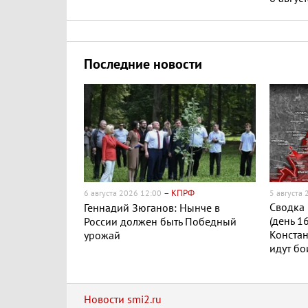
Последние новости
– КПРФ
6 августа 2026 12:00
5 августа
Сводка 
Геннадий Зюганов: Нынче в
(день 1
России должен быть Победный
Конста
урожай
идут бо
Новости smi2.ru