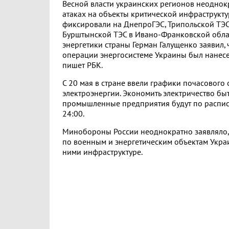
Весной власти украинских регионов неоднок
атаках на объекты критической инфраструкт
фиксировали на ДнепроГЭС, Трипольской ТЭС 
Бурштынской ТЭС в Ивано-Франковской облас
энергетики страны Герман Галущенко заявил, 
операции энергосистеме Украины был нанес
пишет РБК.
С 20 мая в стране ввели графики почасового
электроэнергии. Экономить электричество бы
промышленные предприятия будут по распис
24:00.
Минобороны России неоднократно заявляло, 
по военным и энергетическим объектам Укра
ними инфраструктуре.