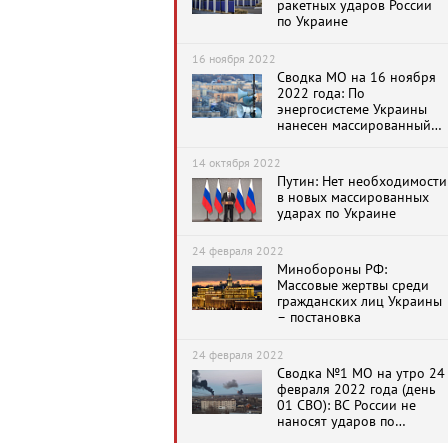
ракетных ударов России
по Украине
16 ноября 2022
Сводка МО на 16 ноября
2022 года: По
энергосистеме Украины
нанесен массированный
удар. Во всех регионах
начались отключения
14 октября 2022
электроэнергии
Путин: Нет необходимости
в новых массированных
ударах по Украине
24 февраля 2022
Минобороны РФ:
Массовые жертвы среди
гражданских лиц Украины
– постановка
24 февраля 2022
Сводка №1 МО на утро 24
февраля 2022 года (день
01 СВО): ВС России не
наносят ударов по
городам Украины,