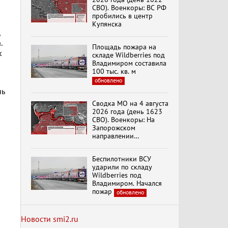
Специальный репортаж
СВО). Военкоры: ВС РФ
«Безразмерное
пробились в центр
Кольцо»
Купянска
.
Площадь пожара на
К ГРАЖДАНАМ
к
складе Wildberries под
РОССИИ! Обращение
Владимиром составила
Г.А. Зюганова,
100 тыс. кв. м
Председателя ЦК
КПРФ Руководителя
обновлено
фракции КПРФ в
нь
Государственной Думе
Документальный
Сводка МО на 4 августа
РФ (28.07.2026)
фильм "Империализм и
2026 года (день 1623
террор"
СВО). Военкоры: На
Запорожском
направлении
продолжаются
Менять курс! В.Боглаев,
столкновения в районе
И.Буданов, А.Лежава,
Беспилотники ВСУ
Степногорска
Н.Останина
ударили по складу
(05.08.2026)
Wildberries под
Владимиром. Начался
пожар
обновлено
Темы дня (05.08.2026)
В ОРЛОВСКОМ
ГОСУДАРСТВЕННОМ
УНИВЕРСИТЕТЕ
Новости smi2.ru
ОТКРЫЛАСЬ