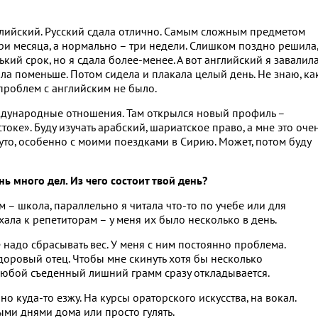
нглийский. Русский сдала отлично. Самым сложным предметом
 три месяца, а нормально – три недели. Слишком поздно решила,
ький срок, но я сдала более-менее. А вот английский я завалила
ла поменьше. Потом сидела и плакала целый день. Не знаю, ка
проблем с английским не было.
международные отношения. Там открылся новый профиль –
оке». Буду изучать арабский, шариатское право, а мне это оче
круто, особенно с моими поездками в Сирию. Может, потом буду
ень много дел. Из чего состоит твой день?
м – школа, параллельно я читала что-то по учебе или для
ала к репетиторам – у меня их было несколько в день.
е надо сбрасывать вес. У меня с ним постоянно проблема.
здоровый отец. Чтобы мне скинуть хотя бы несколько
 любой съеденный лишний грамм сразу откладывается.
но куда-то езжу. На курсы ораторского искусства, на вокал.
лыми днями дома или просто гулять.