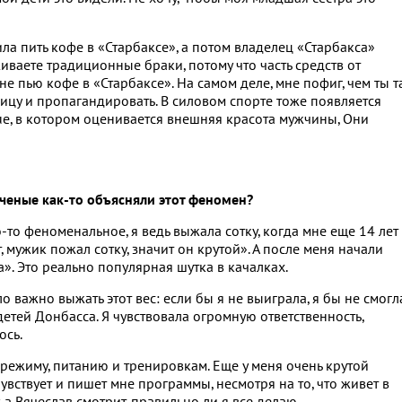
ла пить кофе в «Старбаксе», а потом владелец «Старбакса»
иваете традиционные браки, потому что часть средств от
е пью кофе в «Старбаксе». На самом деле, мне пофиг, чем ты т
лицу и пропагандировать. В силовом спорте тоже появляется
ue, в котором оценивается внешняя красота мужчины, Они
Ученые как-то объясняли этот феномен?
то-то феноменальное, я ведь выжала сотку, когда мне еще 14 лет
, мужик пожал сотку, значит он крутой». А после меня начали
а». Это реально популярная шутка в качалках.
ло важно выжать этот вес: если бы я не выиграла, я бы не смогл
етей Донбасса. Я чувствовала огромную ответственность,
ось.
 режиму, питанию и тренировкам. Еще у меня очень крутой
увствует и пишет мне программы, несмотря на то, что живет в