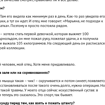
, а Вячеслав смотрит, правильно ли я все делаю.
ом?
Там его видела как минимум раз в день. Как-то раз увидела его
ки, а тут он идет. И отец мне говорит: «Марьяна, не подходи к
натка». Поэтому я просто постояла рядом.
 – хотела стать первой девочкой, которая выжмет 100
 Арнольдом, он мне пожал руку, пожелал удачи, а я получила
и выжала 105 килограммов. На следующий день он расписался
моей коллекции.
й человек, мой отец. Хотя меня придавливало.
в зале или на соревнованиях?
о мышца такая – чик! – скручивается и потом синеет, появляетс
осстанавливаться после такого очень долго, нужна операция. Но
 такой травмы. У моего отца сейчас искусственный сустав: в
еперь это сказалось. Это спорт, так бывает.
нду перед тем, как взять и пожать штангу?