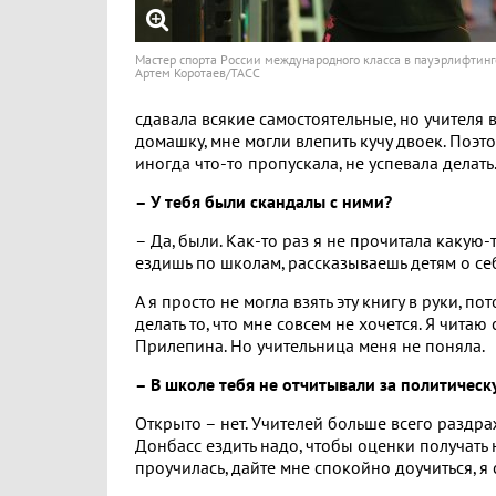
Мастер спорта России международного класса в пауэрлифтинг
Артем Коротаев/ТАСС
сдавала всякие самостоятельные, но учителя 
домашку, мне могли влепить кучу двоек. Поэтому 
иногда что-то пропускала, не успевала делат
– У тебя были скандалы с ними?
– Да, были. Как-то раз я не прочитала какую-т
ездишь по школам, рассказываешь детям о себе
А я просто не могла взять эту книгу в руки, по
делать то, что мне совсем не хочется. Я чита
Прилепина. Но учительница меня не поняла.
– В школе тебя не отчитывали за политичес
Открыто – нет. Учителей больше всего раздра
Донбасс ездить надо, чтобы оценки получать н
проучилась, дайте мне спокойно доучиться, я