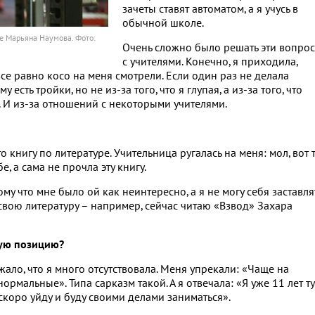
зачеты ставят автоматом, а я учусь в
обычной школе.
е Марьяна Наумова. Фото:
Очень сложно было решать эти вопро
с учителями. Конечно, я приходила,
все равно косо на меня смотрели. Если один раз не делала
есть тройки, но не из-за того, что я глупая, а из-за того, что
ь. И из-за отношений с некоторыми учителями.
о книгу по литературе. Учительница ругалась на меня: мол, вот 
, а сама не прочла эту книгу.
тому что мне было ой как неинтересно, а я не могу себя заставля
ю свою литературу – например, сейчас читаю «Взвод» Захара
кую позицию?
жало, что я много отсутствовала. Меня упрекали: «Чаще на
ормальные». Типа сарказм такой. А я отвечала: «Я уже 11 лет ту
 скоро уйду и буду своими делами заниматься».