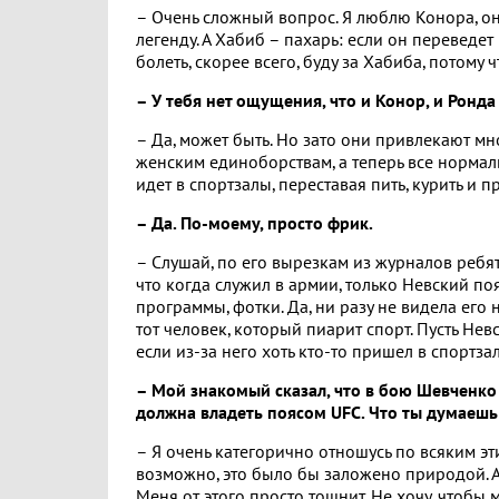
– Очень сложный вопрос. Я люблю Конора, он 
легенду. А Хабиб – пахарь: если он переведет 
болеть, скорее всего, буду за Хабиба, потому 
– У тебя нет ощущения, что и Конор, и Ронд
– Да, может быть. Но зато они привлекают мн
женским единоборствам, а теперь все нормал
идет в спортзалы, переставая пить, курить и 
– Да. По-моему, просто фрик.
– Слушай, по его вырезкам из журналов ребят
что когда служил в армии, только Невский по
программы, фотки. Да, ни разу не видела его 
тот человек, который пиарит спорт. Пусть Не
если из-за него хоть кто-то пришел в спортзал
– Мой знакомый сказал, что в бою Шевченко 
должна владеть поясом UFC. Что ты думаешь
– Я очень категорично отношусь по всяким эти
возможно, это было бы заложено природой. А
Меня от этого просто тошнит. Не хочу, чтобы 