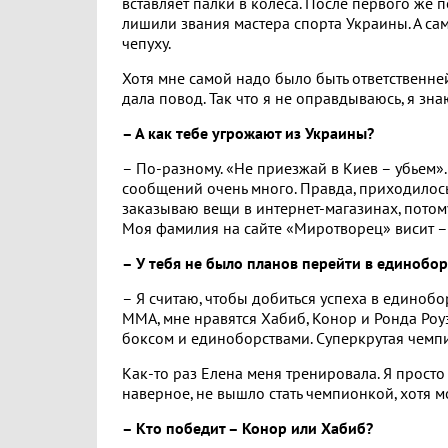
вставляет палки в колеса. После первого же 
лишили звания мастера спорта Украины. А са
чепуху.
Хотя мне самой надо было быть ответственней.
дала повод. Так что я не оправдываюсь, я зна
– А как тебе угрожают из Украины?
– По-разному. «Не приезжай в Киев – убьем». У
сообщений очень много. Правда, приходилось 
заказываю вещи в интернет-магазинах, потом
Моя фамилия на сайте «Миротворец» висит – 
– У тебя не было планов перейти в единобор
– Я считаю, чтобы добиться успеха в единобор
ММА, мне нравятся Хабиб, Конор и Ронда Роуз
боксом и единоборствами. Суперкрутая чемп
Как-то раз Елена меня тренировала. Я просто 
наверное, не вышло стать чемпионкой, хотя 
– Кто победит – Конор или Хабиб?