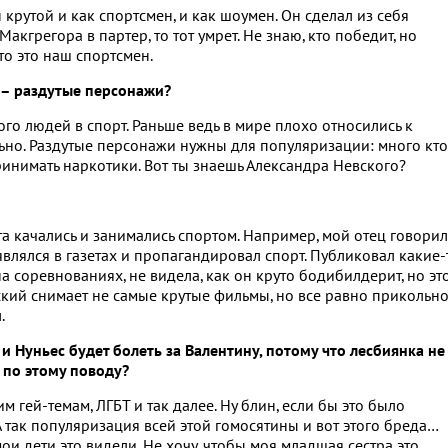
крутой и как спортсмен, и как шоумен. Он сделал из себя
Макгрегора в партер, то тот умрет. Не знаю, кто победит, но
что это наш спортсмен.
а – раздутые персонажи?
ого людей в спорт. Раньше ведь в мире плохо относились к
ьно. Раздутые персонажи нужны для популяризации: много кто
принимать наркотики. Вот ты знаешь Александра Невского?
а качались и занимались спортом. Например, мой отец говорил
являлся в газетах и пропагандировал спорт. Публиковал какие-
на соревнованиях, не видела, как он круто бодибилдерит, но эт
вский снимает не самые крутые фильмы, но все равно прикольно
.
и Нуньес будет болеть за Валентину, потому что лесбиянка не
 по этому поводу?
м гей-темам, ЛГБТ и так далее. Ну блин, если бы это было
 так популяризация всей этой гомосятины и вот этого бреда…
мои дети это видели. Не хочу, чтобы моя младшая сестра это