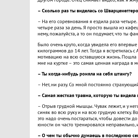
другом городе. Отец снимает видео, как я жму
– Сколько раз ты виделась со Шварценеггер
– На его соревнования я ездила раза четыре. 
четыре раза за день. Я просто вышла из кафеш
нему, пожалуйста, а то он подумает, что ты фа
Было очень круто, когда увидела его впервые
килограммов до 14 лет. Тогда я встретилась с
мотивацию на всю оставшуюся жизнь. Пошла 
мне на куртке – это самая ценная награда в 
– Ты когда-нибудь роняла на себя штангу?
– Нет, ни разу. Со мной постоянно страхующи
– Самая жесткая травма, которую ты видела 
– Отрыв грудной мышцы. Чувак лежит, и у нег
синяк во всю руку и на всю грудную клетку. В
это надо очень постараться, чтобы довести до
юности он часто тренировался неправильно, и т
– О чем ты обычно думаешь в последнюю секу