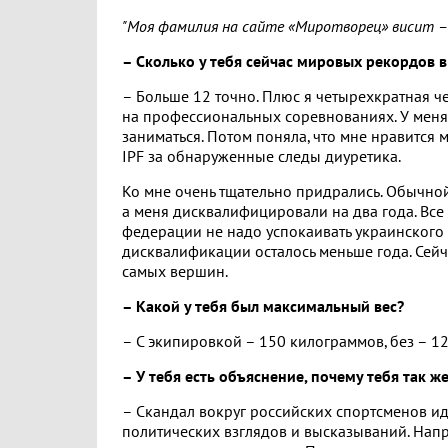
"Моя фамилия на сайте «Миротворец» висит – у
– Сколько у тебя сейчас мировых рекордов 
– Больше 12 точно. Плюс я четырехкратная ч
на профессиональных соревнованиях. У меня 
заниматься. Потом поняла, что мне нравится
IPF за обнаруженные следы диуретика.
Ко мне очень тщательно придрались. Обычно
а меня дисквалифицировали на два года. Вс
федерации не надо успокаивать украинского 
дисквалификации осталось меньше года. Сейча
самых вершин.
– Какой у тебя был максимальный вес?
– С экипировкой – 150 килограммов, без – 127
– У тебя есть объяснение, почему тебя так ж
– Скандал вокруг российских спортсменов иде
политических взглядов и высказываний. Нап