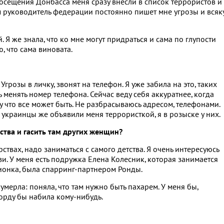
посещения Донбасса меня сразу внесли в список террористов и
м руководитель федерации постоянно пишет мне угрозы и вся
 Я же знала, что ко мне могут придраться и сама по глупости
ю, что сама виновата.
грозы в личку, звонят на телефон. Я уже забила на это, таких
менять номер телефона. Сейчас веду себя аккуратнее, когда
у что все может быть. Не разбрасываюсь адресом, телефонами.
украинцы же объявили меня террористкой, я в розыске у них.
ства и гасить там других женщин?
ствах, надо заниматься с самого детства. Я очень интересуюсь
и. У меня есть подружка Елена Колесник, которая занимается
ионка, была спарринг-партнером Ронды.
умерла: поняла, что там нужно быть пахарем. У меня бы,
морду бы набила кому-нибудь.