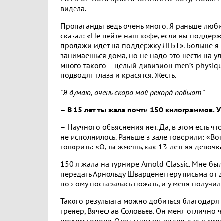
видела.
Пропаганды ведь очень много. Я раньше люби
сказал: «Не пейте наш кофе, если вы поддерж
продажи идет на поддержку ЛГБТ». Больше я н
занимаешься дома, но не надо это нести на у
много такого – целый дивизион men’s physiq
подводят глаза и красятся. Жесть.
"Я думаю, очень скоро мой рекорд побьют "
– В 15 лет ты жала почти 150 килограммов. 
– Научного объяснения нет. Да, в этом есть ч
не исполнилось. Раньше в зале говорили: «Вот
говорить: «О, ты жмешь, как 13-летняя девочк
150 я жала на турнире Arnold Classic. Мне бы
передать Арнольду Шварценеггеру письма от д
поэтому постаралась пожать, и у меня получил
Такого результата можно добиться благодаря
тренер, Вячеслав Соловьев. Он меня отлично ч