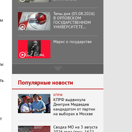
ГОСУДАРСТВЕННОМ
УНИВЕРСИТЕТЕ
ОТКРЫЛАСЬ
АУДИТОРИЯ ИМЕНИ
ЗНАМЕНИТОГО
сы
Маркс о государстве
ВЫПУСКНИКА,
ГЕННАДИЯ ЗЮГАНОВА.
Подмосковный
кооператор
ты
Хук слева:
ть
«Додоговаривались...»
Популярные новости
(11.06.2026)
КПРФ
КПРФ выдвинула
Дмитрия Медведев
Бренды Советской
кандидатом от партии
эпохи "Гжель"
на выборах в Москве
т
Сводка МО на 3 августа
2026 года (день 1622