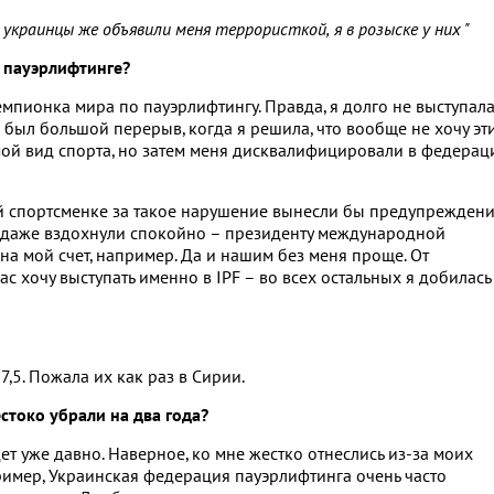
краинцы же объявили меня террористкой, я в розыске у них "
в пауэрлифтинге?
емпионка мира по пауэрлифтингу. Правда, я долго не выступал
был большой перерыв, когда я решила, что вообще не хочу эт
 мой вид спорта, но затем меня дисквалифицировали в федерац
й спортсменке за такое нарушение вынесли бы предупреждени
е даже вздохнули спокойно – президенту международной
на мой счет, например. Да и нашим без меня проще. От
с хочу выступать именно в IPF – во всех остальных я добилась
,5. Пожала их как раз в Сирии.
естоко убрали на два года?
т уже давно. Наверное, ко мне жестко отнеслись из-за моих
ример, Украинская федерация пауэрлифтинга очень часто