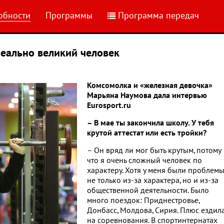
обности
Программы
Программа передач
реально великий человек
Комсомолка и «железная девочка»
Марьяна Наумова дала интервью
Eurosport.
ru
– В мае ты закончила школу. У тебя
крутой аттестат или есть тройки?
– Он вряд ли мог быть крутым, потому
что я очень сложный человек по
характеру. Хотя у меня были проблем
не только из-за характера, но и из-за
общественной деятельности. Было
много поездок: Приднестровье,
Донбасс, Молдова, Сирия. Плюс ездил
на соревнования. В спортинтернатах