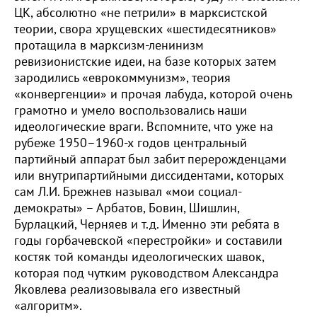
ЦК, абсолютно «не петрили» в марксистской
теории, свора хрущевских «шестидесятников»
протащила в марксизм-ленинизм
ревизионистские идеи, на базе которых затем
зародились «еврокоммунизм», теория
«конвергенции» и прочая лабуда, которой очень
грамотно и умело воспользовались наши
идеологические враги. Вспомните, что уже на
рубеже 1950–1960-х годов центральный
партийный аппарат был забит перерожденцами
или внутрипартийными диссидентами, которых
сам Л.И. Брежнев называл «мои социал-
демократы» – Арбатов, Бовин, Шишлин,
Бурлацкий, Черняев и т.д. Именно эти ребята в
годы горбачевской «перестройки» и составили
костяк той команды идеологических шавок,
которая под чутким руководством Александра
Яковлева реализовывала его известный
«алгоритм».