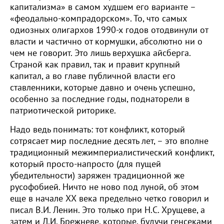
капитализма» в самом худшем его варианте –
«феодально-компрадорском». То, что самых
одиозных олигархов 1990-х годов отодвинули от
власти и частично от кормушки, абсолютно ни о
чем не говорит. Это лишь верхушка айсберга.
Страной как правил, так и правит крупный
капитал, а во главе публичной власти его
ставленники, которые давно и очень успешно,
особенно за последние годы, поднаторели в
патриотической риторике.
Надо ведь понимать: тот конфликт, который
сотрясает мир последние десять лет, – это вполне
традиционный межимпериалистический конфликт,
который просто-напросто (для пущей
убедительности) заряжен традиционной же
русофобией. Ничто не ново под луной, об этом
еще в начале ХХ века предельно четко говорил и
писал В.И. Ленин. Это только при Н.С. Хрущеве, а
затем и Л.И. Брежневе, которые, будучи генсеками