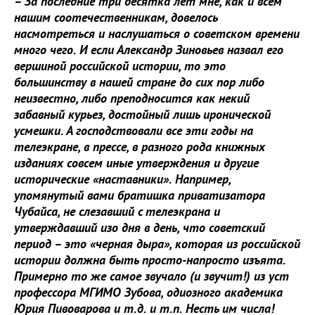
– За последние три десятка лет мне, как и всем
нашим соотечественникам, довелось
насмотреться и наслушаться о советском времени
много чего. И если Александр Зиновьев назвал его
вершиной российской истории, то это
большинству в нашей стране до сих пор либо
неизвестно, либо преподносится как некий
забавный курьез, достойный лишь иронической
усмешки. А господствовали все эти годы на
телеэкране, в прессе, в разного рода книжных
изданиях совсем иные утверждения и другие
исторические «наставники». Например,
упомянутый вами братишка приватизатора
Чубайса, не слезавший с телеэкрана и
утверждавший изо дня в день, что советский
период – это «черная дыра», которая из российской
истории должна быть просто-напросто изъята.
Примерно то же самое звучало (и звучит!) из уст
профессора МГИМО Зубова, одиозного академика
Юрия Пивоварова и т.д. и т.п. Несть им числа!