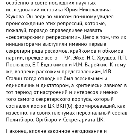
особенно в свете последних научных
исследований историка Юрия Николаевича
Жукова. Он ведь во многом по-иному увидел
происхождение этих репрессий, которые,
пожалуй, гораздо справедливее назвать
«секретарскими репрессиями». Дело в том, что их
инициаторами выступили именно первые
секретари ряда рескомов, крайкомов и обкомов
партии, прежде всего – Р.И. Эйхе, Н.С. Хрущев, П.П.
Постышев, Е.Г. Евдокимов и И.М. Варейкис. К тому
же, вопреки расхожим представлениям, И.В.
Сталин тогда отнюдь не был всесильным и
единоличным диктатором, а критически зависел в
тот период от настроений и интересов именно
того самого секретарского корпуса, который
составлял костяк ЦК ВКП(б), формировавший, как
известно, на своих пленумах персональный состав
Политбюро, Оргбюро и Секретариата ЦК.
Наконец, вполне законное негодование и