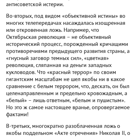
антисоветской истерии.
Во-вторых, под видом «объективной истины» во
многих телепередачах насаждалась изощренная
или откровенная ложь. Например, что
Октябрьская революция – не объективный
исторический процесс, порожденный кричащими
противоречиями предыдущего развития страны, а
«гнусный заговор темных сил», «цветная»
революция, сляпанная на деньги западных
кукловодов. Что «красный террор» по своим
гигантским масштабам не шел якобы ни в какое
сравнение с белым террором, что, дескать, он был
целенаправленным и предельно кровожадным, а
«белый» – лишь ответным, «белым и пушистым».
Но это ж самое настоящее вранье, опровергаемое
фактами!
В-третьих, многократно разоблаченная ложь о
якобы поддельном «Акте отречения» Николая II, о