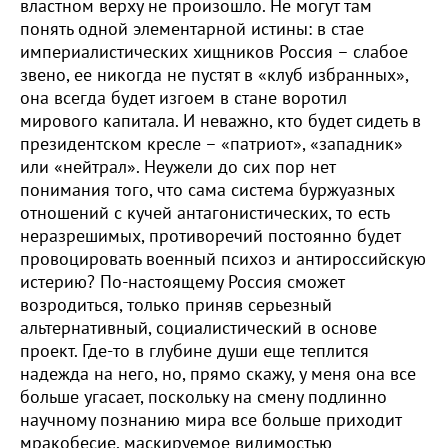
властном верху не произошло. Не могут там
понять одной элементарной истины: в стае
империалистических хищников Россия – слабое
звено, ее никогда не пустят в «клуб избранных»,
она всегда будет изгоем в стане воротил
мирового капитала. И неважно, кто будет сидеть в
президентском кресле – «патриот», «западник»
или «нейтрал». Неужели до сих пор нет
понимания того, что сама система буржуазных
отношений с кучей антагонистических, то есть
неразрешимых, противоречий постоянно будет
провоцировать военный психоз и антироссийскую
истерию? По-настоящему Россия сможет
возродиться, только приняв серьезный
альтернативный, социалистический в основе
проект. Где-то в глубине души еще теплится
надежда на него, но, прямо скажу, у меня она все
больше угасает, поскольку на смену подлинно
научному познанию мира все больше приходит
мракобесие, маскируемое видимостью