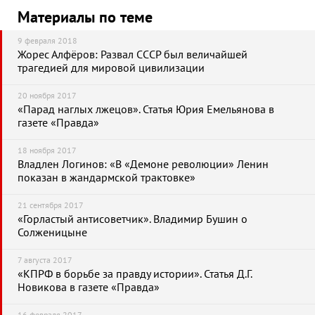
Материалы по теме
9 февраля 2018
Жорес Алфёров: Развал СССР был величайшей
трагедией для мировой цивилизации
20 ноября 2017
«Парад наглых лжецов». Статья Юрия Емельянова в
газете «Правда»
18 ноября 2017
Владлен Логинов: «В «Демоне революции» Ленин
показан в жандармской трактовке»
21 сентября 2017
«Горластый антисоветчик». Владимир Бушин о
Солженицыне
7 августа 2017
«КПРФ в борьбе за правду истории». Статья Д.Г.
Новикова в газете «Правда»