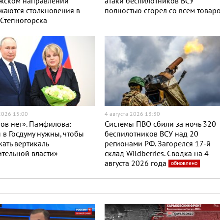
жском направлении
атаки беспилотников ВСУ
жаются столкновения в
полностью сгорел со всем товар
Степногорска
 2026 15:00
4 августа 2026 13:30
ов нет». Памфилова:
Системы ПВО сбили за ночь 320
в Госдуму нужны, чтобы
беспилотников ВСУ над 20
ать вертикаль
регионами РФ. Загорелся 17-й
тельной власти»
склад Wildberries. Сводка на 4
августа 2026 года
обновлено