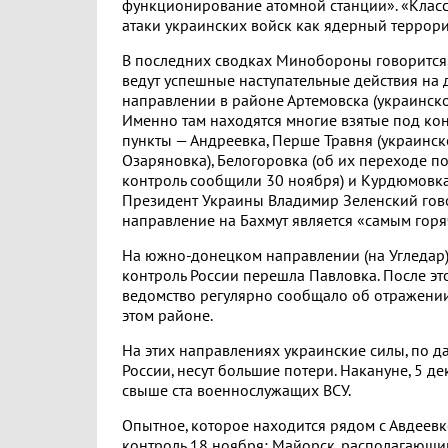
функционирование атомной станции». «Кла
атаки украинских войск как ядерный террориз
В последних сводках Минобороны говорится,
ведут успешные наступательные действия на
направлении в районе Артемовска (украинско
Именно там находятся многие взятые под ко
пункты — Андреевка, Перше Травня (украинск
Озаряновка), Белогоровка (об их переходе п
контроль сообщили 30 ноября) и Курдюмовка 
Президент Украины Владимир Зеленский гово
направление на Бахмут является «самым гор
На южно-донецком направлении (на Угледар)
контроль России перешла Павловка. После эт
ведомство регулярно сообщало об отражении
этом районе.
На этих направлениях украинские силы, по
России, несут большие потери. Накануне, 5 де
свыше ста военнослужащих ВСУ.
Опытное, которое находится рядом с Авдеевк
контроль 18 ноября; Майорск, располагающи