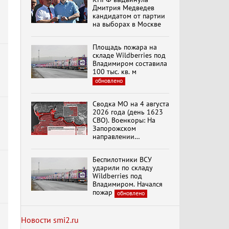
Дмитрия Медведев
Специальный репортаж
кандидатом от партии
«Безразмерное
на выборах в Москве
Кольцо»
Площадь пожара на
складе Wildberries под
К ГРАЖДАНАМ
Владимиром составила
РОССИИ! Обращение
100 тыс. кв. м
Г.А. Зюганова,
Председателя ЦК
обновлено
КПРФ Руководителя
фракции КПРФ в
Сводка МО на 4 августа
Государственной Думе
Документальный
РФ (28.07.2026)
2026 года (день 1623
фильм "Империализм и
СВО). Военкоры: На
террор"
Запорожском
направлении
продолжаются
столкновения в районе
Менять курс! В.Боглаев,
Беспилотники ВСУ
Степногорска
И.Буданов, А.Лежава,
ударили по складу
Н.Останина
Wildberries под
(05.08.2026)
Владимиром. Начался
пожар
обновлено
Темы дня (05.08.2026)
В ОРЛОВСКОМ
ГОСУДАРСТВЕННОМ
Новости smi2.ru
УНИВЕРСИТЕТЕ