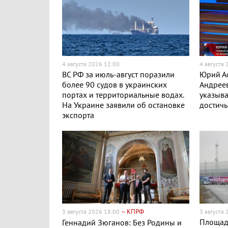
4 августа 2026 12:00
4 августа
ВС РФ за июль-август поразили
Юрий А
более 90 судов в украинских
Андреев
портах и территориальные водах.
указыва
На Украине заявили об остановке
достич
экспорта
– КПРФ
3 августа 2026 18:00
3 августа
Площад
Геннадий Зюганов: Без Родины и