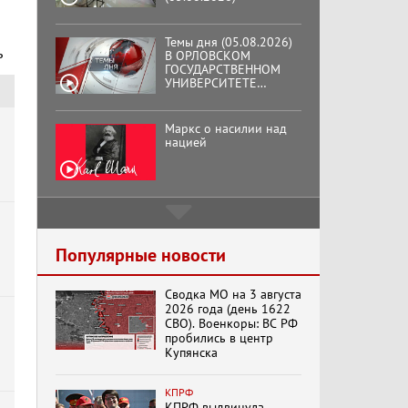
В ОРЛОВСКОМ
ГОСУДАРСТВЕННОМ
УНИВЕРСИТЕТЕ
ОТКРЫЛАСЬ
ь
АУДИТОРИЯ ИМЕНИ
ЗНАМЕНИТОГО
Маркс о насилии над
ВЫПУСКНИКА,
нацией
ГЕННАДИЯ ЗЮГАНОВА.
Подмосковный
кооператор
Хук слева:
Популярные новости
«Додоговаривались...»
(11.06.2026)
Сводка МО на 3 августа
2026 года (день 1622
СВО). Военкоры: ВС РФ
пробились в центр
Бренды Советской
эпохи "Гжель"
Купянска
КПРФ
КПРФ выдвинула