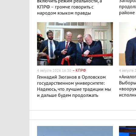
Запоро
включить режим реальности, а
продол
КПРФ – громче говорить с
районе 
народом языком правды
– КПРФ
4 августа 2026 16:30
4 августа
«Аналог
Геннадий Зюганов в Орловском
Выборы 
государственном университете:
«вооруж
Надеюсь, что лучшие традиции мы
исполни
и дальше будем продолжать