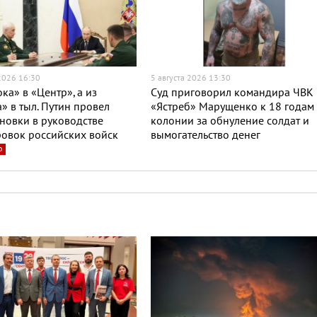
 2026 16:30
5 августа 2026 13:30
ока» в «Центр», а из
Суд приговорил командира ЧВК
» в тыл. Путин провел
«Ястреб» Марущенко к 18 годам
новки в руководстве
колонии за обнуление солдат и
овок российских войск
вымогательство денег
о