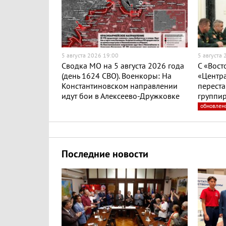
5 августа 2026 19:00
5 августа
Сводка МО на 5 августа 2026 года
С «Вост
(день 1624 СВО). Военкоры: На
«Центра
Константиновском направлении
переста
идут бои в Алексеево-Дружковке
группир
обновлен
Последние новости