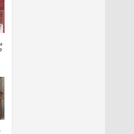
да
Ф
н