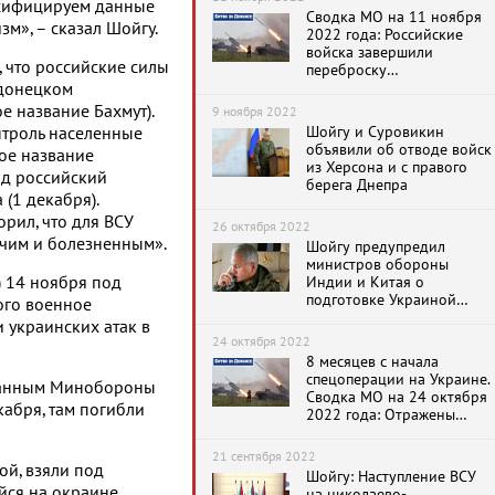
ссифицируем данные
Сводка МО на 11 ноября
м», – сказал Шойгу.
2022 года: Российские
войска завершили
 что российские силы
переброску
подразделений и техники
 донецком
на левый берег Днепра
е название Бахмут).
9 ноября 2022
Шойгу и Суровикин
нтроль населенные
объявили об отводе войск
ое название
из Херсона и с правого
од российский
берега Днепра
(1 декабря).
рил, что для ВСУ
26 октября 2022
ячим и болезненным».
Шойгу предупредил
министров обороны
 14 ноября под
Индии и Китая о
подготовке Украиной
ого военное
взрыва «грязной» ядерной
 украинских атак в
бомбы
24 октября 2022
8 месяцев с начала
спецоперации на Украине.
 данным Минобороны
Сводка МО на 24 октября
кабря, там погибли
2022 года: Отражены
атаки ВСУ на четырех
направлениях
21 сентября 2022
ой, взяли под
Шойгу: Наступление ВСУ
йся на окраине
на николаево-