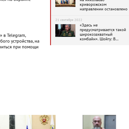
криворожском
направлении остановлено
21 сентября 2022
«Здесь не
предусматривается такой
широкозахватный
 в Telegram,
комбайн». Шойгу: В
бого устройства, на
рамках мобилизации
ниться при помощи
призовут 300 тыс.
резервистов