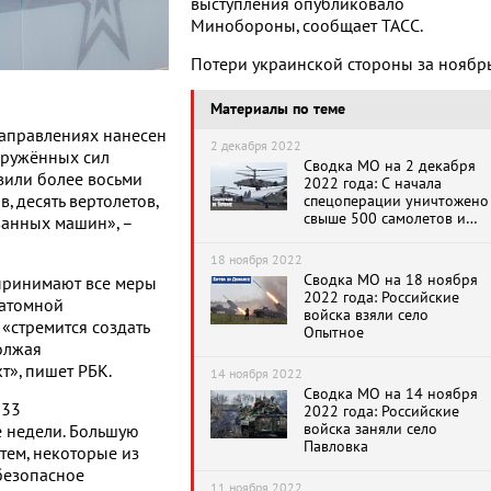
выступления опубликовало
Минобороны, сообщает ТАСС.
Потери украинской стороны за ноябр
Материалы по теме
аправлениях нанесен
2 декабря 2022
оружённых сил
Сводка МО на 2 декабря
вили более восьми
2022 года: С начала
, десять вертолетов,
спецоперации уничтожено
свыше 500 самолетов и
ванных машин», –
вертолетов ВСУ
18 ноября 2022
Сводка МО на 18 ноября
«принимают все меры
2022 года: Российские
 атомной
войска взяли село
 «стремится создать
Опытное
олжая
т», пишет РБК.
14 ноября 2022
Сводка МО на 14 ноября
 33
2022 года: Российские
войска заняли село
 недели. Большую
Павловка
 тем, некоторые из
безопасное
11 ноября 2022