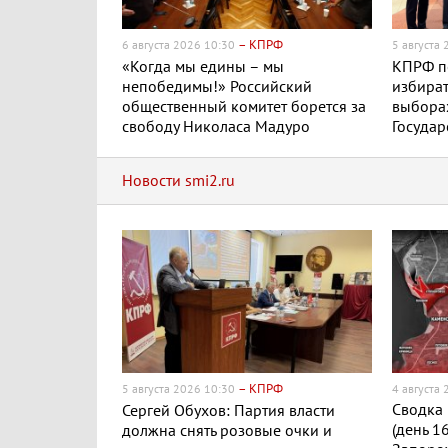
– КПРФ
6 августа 2026 10:30
5 августа
«Когда мы едины – мы
КПРФ п
непобедимы!» Российский
избират
общественный комитет борется за
выборах
свободу Николаса Мадуро
Госуда
Новости smi2.ru
– КПРФ
5 августа 2026 10:30
4 августа
Сводка 
Сергей Обухов: Партия власти
(день 1
должна снять розовые очки и