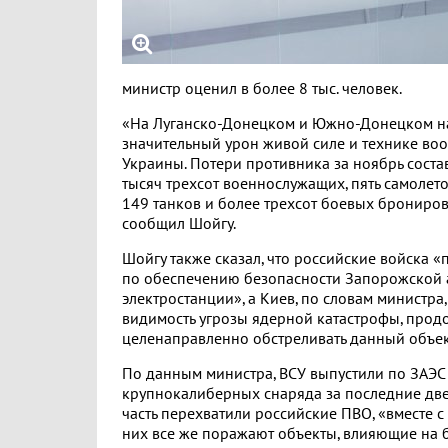
министр оценил в более 8 тыс. человек.
«На Луганско-Донецком и Южно-Донецком н
значительный урон живой силе и технике во
Украины. Потери противника за ноябрь соста
тысяч трехсот военнослужащих, пять самолетов
149 танков и более трехсот боевых брониро
сообщил Шойгу.
Шойгу также сказал, что российские войска 
по обеспечению безопасности Запорожской
электростанции», а Киев, по словам министра,
видимость угрозы ядерной катастрофы, прод
целенаправленно обстреливать данный объек
По данным министра, ВСУ выпустили по ЗАЭС
крупнокалиберных снаряда за последние две
часть перехватили российские ПВО, «вместе с
них все же поражают объекты, влияющие на 