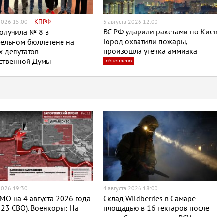
– КПРФ
 2026 15:00
5 августа 2026 12:00
ВС РФ ударили ракетами по Киев
олучила № 8 в
Город охватили пожары,
ельном бюллетене на
произошла утечка аммиака
 депутатов
рственной Думы
обновлено
 2026 19:30
4 августа 2026 18:00
МО на 4 августа 2026 года
Склад Wildberries в Самаре
623 СВО). Военкоры: На
площадью в 16 гектаров после