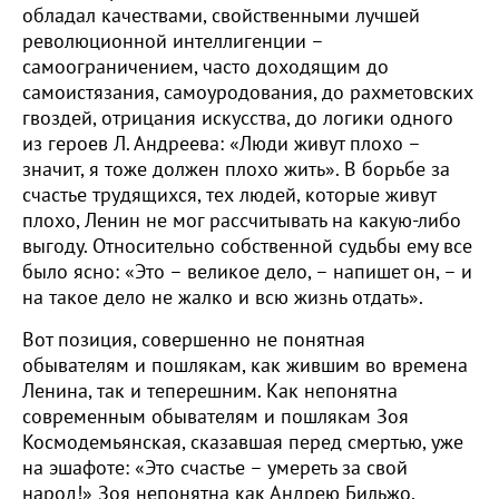
обладал качествами, свойственными лучшей
революционной интеллигенции –
самоограничением, часто доходящим до
самоистязания, самоуродования, до рахметовских
гвоздей, отрицания искусства, до логики одного
из героев Л. Андреева: «Люди живут плохо –
значит, я тоже должен плохо жить». В борьбе за
счастье трудящихся, тех людей, которые живут
плохо, Ленин не мог рассчитывать на какую-либо
выгоду. Относительно собственной судьбы ему все
было ясно: «Это – великое дело, – напишет он, – и
на такое дело не жалко и всю жизнь отдать».
Вот позиция, совершенно не понятная
обывателям и пошлякам, как жившим во времена
Ленина, так и теперешним. Как непонятна
современным обывателям и пошлякам Зоя
Космодемьянская, сказавшая перед смертью, уже
на эшафоте: «Это счастье – умереть за свой
народ!» Зоя непонятна как Андрею Бильжо,