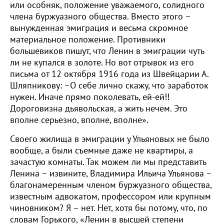
или особняк, положение уважаемого, солидного
члена буржуазного общества. Вместо этого –
вынужденная эмиграция и весьма скромное
материальное положение. Противники
большевиков пишут, что Ленин в эмиграции чуть
ли не купался в золоте. Но вот отрывок из его
письма от 12 октября 1916 года из Швейцарии А.
Шляпникову: –О себе лично скажу, что заработок
нужен. Иначе прямо поколевать, ей-ей!!
Дороговизна дьявольская, а жить нечем. Это
вполне серьезно, вполне, вполне».
Своего жилища в эмиграции у Ульяновых не было
вообще, а были съемные даже не квартиры, а
зачастую комнаты. Так можем ли мы представить
Ленина – извините, Владимира Ильича Ульянова –
благонамеренным членом буржуазного общества,
известным адвокатом, профессором или крупным
чиновником? Я – нет. Нет, хотя бы потому, что, по
словам Горького, «Ленин в высшей степени