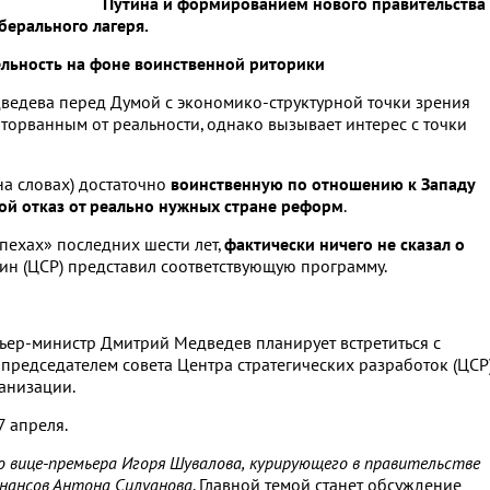
Путина и формированием нового правительства
берального лагеря.
ельность на фоне воинственной риторики
едведева перед Думой с экономико-структурной точки зрения
торванным от реальности, однако вызывает интерес с точки
на словах) достаточно
воинственную по отношению к Западу
ой отказ от реально нужных стране реформ
.
спехах» последних шести лет,
фактически ничего не сказал о
дрин (ЦСР) представил соответствующую программу.
ьер-министр Дмитрий Медведев планирует встретиться с
председателем совета Центра стратегических разработок (ЦСР
анизации.
 апреля.
о вице-премьера Игоря Шувалова, курирующего в правительстве
инансов Антона Силуанова
. Главной темой станет обсуждение