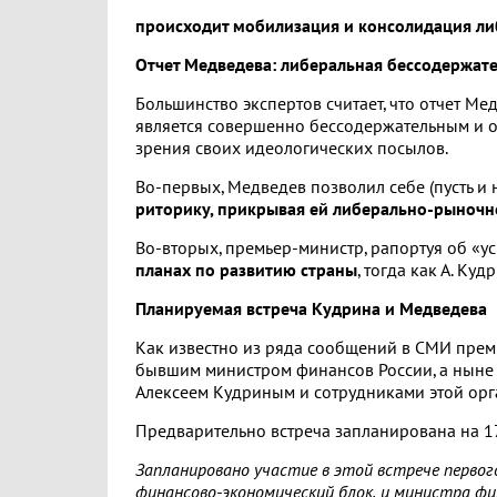
происходит мобилизация и консолидация ли
Отчет Медведева: либеральная бессодержат
Большинство экспертов считает, что отчет М
является совершенно бессодержательным и о
зрения своих идеологических посылов.
Во-первых, Медведев позволил себе (пусть и 
риторику, прикрывая ей либерально-рыночн
Во-вторых, премьер-министр, рапортуя об «у
планах по развитию страны
, тогда как А. Ку
Планируемая встреча Кудрина и Медведева
Как известно из ряда сообщений в СМИ прем
бывшим министром финансов России, а ныне 
Алексеем Кудриным и сотрудниками этой орг
Предварительно встреча запланирована на 17
Запланировано участие в этой встрече первог
финансово-экономический блок, и министра ф