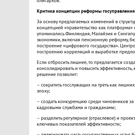
олигархов.
Критика концепции реформы госуправления
За основу предлагаемых изменений в структу
концепцией «правительство как платформа» и
упоминались Финляндия, Малайзия и Сингапу
экономики, включая пенсионную реформу, бю
построение «цифрового государства». Центро
построению корреляций и выработке предл
Если отбросить лишнее, то предлагается соз
консолидировать и повысить эффективность, 
решение позволит:
– сократить госслужащих на треть как лишн
эпоху;
– создать конкуренцию среди чиновников за
кадровыми службами и гражданами;
– разделить регулярное (отраслевое) и прое
ключевых показателей эффективности;
– делегировать часть государственных услуг