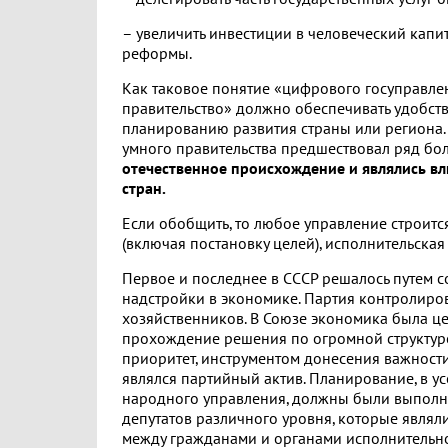
– увеличить инвестиции в человеческий капит
реформы.
Как таковое понятие «цифрового госуправлен
правительство» должно обеспечивать удобст
планированию развития страны или региона.
умного правительства предшествовал ряд бо
отечественное происхождение и являлись в
стран.
Если обобщить, то любое управление строитс
(включая постановку целей), исполнительская
Первое и последнее в СССР решалось путем 
надстройки в экономике. Партия контролиро
хозяйственников. В Союзе экономика была ц
прохождение решения по огромной структу
приоритет, инструментом донесения важност
являлся партийный актив. Планирование, в у
народного управления, должны были выполн
депутатов различного уровня, которые являл
между гражданами и органами исполнительно