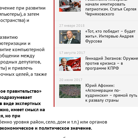
начали имитировать
начение при развитии
патриотизм. Статья Сергея
пьютеры), а затем
Черняховского
остранства) и
27 января 2018
«Тот, кто победит – будет
жить». Интервью Андрея
развитию
Фурсова
ьютеризации и
звитие компьютерной
17 августа 2017
 общении между
Геннадий Зюганов: Оружие
ародных депутатов,
против кризиса – в
ты) и привлечь
программе КПРФ
очных целей, а также
20 июня 2017
Юрий Афонин:
«Агломерации по-
ное правительство»
кудрински» – прямой путь
 подразумевает
к развалу страны
в виде экспертных
жно, имеет смысл на
я, но при
енно уровня район, село, дом и т.п.) или органов
 экономическое и политическое значение.