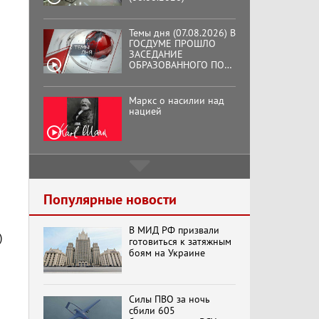
Темы дня (07.08.2026) В
ГОСДУМЕ ПРОШЛО
ЗАСЕДАНИЕ
ОБРАЗОВАННОГО ПО
ИНИЦИАТИВЕ КПРФ
ОБЩЕСТВЕННОГО
КОМИТЕТА ЗА
Маркс о насилии над
ОСВОБОЖДЕНИЕ
нацией
ПРЕЗИДЕНТА
ВЕНЕСУЭЛЫ
НИКОЛАСА МАДУРО.
Подмосковный
кооператор
Популярные новости
В МИД РФ призвали
Хук слева: «Что и
)
готовиться к затяжным
требовалось доказать!»
боям на Украине
(07.08.2026)
Силы ПВО за ночь
Бренды Советской
сбили 605
эпохи "Гжель"