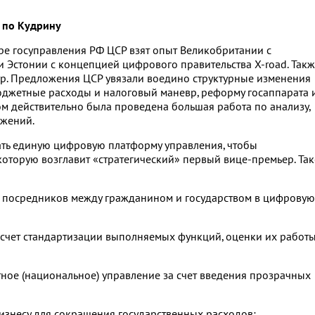
 по Кудрину
ре госуправления РФ ЦСР взят опыт Великобритании с
 Эстонии с концепцией цифрового правительства X-road. Так
р. Предложения ЦСР увязали воедино структурные изменения
джетные расходы и налоговый маневр, реформу госаппарата 
м действительно была проведена большая работа по анализу,
ожений.
дать единую цифровую платформу управления, чтобы
которую возглавит «стратегический» первый вице-премьер. Та
их посредников между гражданином и государством в цифровую
 счет стандартизации выполняемых функций, оценки их работ
ктное (национальное) управление за счет введения прозрачных
 бизнесу для сокращения государственных расходов;