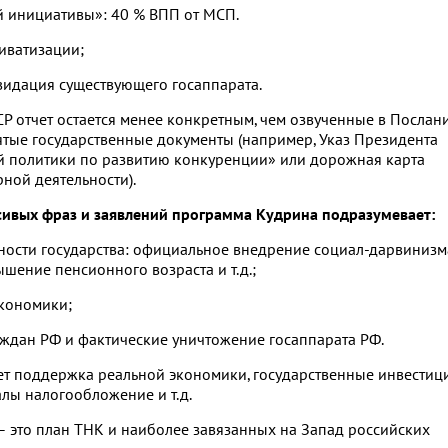
й инициативы»: 40 % ВПП от МСП.
иватизации;
видация существующего госаппарата.
Р отчет остается менее конкретным, чем озвученные в Послан
тые государственные документы (например, Указ Президента
й политики по развитию конкуренции» или дорожная карта
ной деятельности).
сивых фраз и заявлений программа Кудрина подразумевает:
ности государства: официальное внедрение социал-дарвинизм
шение пенсионного возраста и т.д.;
экономики;
аждан РФ и фактические уничтожение госаппарата РФ.
ет поддержка реальной экономики, государственные инвестиц
лы налогообложение и т.д.
 – это план ТНК и наиболее завязанных на Запад российских