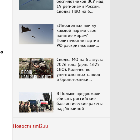
беспилотников ВСУ над
19 регионами России.
Сводка ПВО на 6
августа 2026 года
обновлено
Специальный репортаж
«Иноагенты» или «у
«Изменимся или
каждой партии свое
вымрем»
понятие мира»?
Политические партии
РФ раскритиковали
антивоенную позицию
ую
К ГРАЖДАНАМ
партии «Яблоко».
РОССИИ! Обращение
Сводка МО на 6 августа
Партию могут снять
Г.А. Зюганова,
2026 года (день 1625
выборов
обновлено
Председателя ЦК
СВО). Количество
КПРФ Руководителя
уничтоженных танков
фракции КПРФ в
и бронетехники
Государственной Думе
Документальный
превысило 30 тысяч
РФ (28.07.2026)
фильм "Империализм и
единиц
террор"
В Польше предложили
сбивать российские
баллистические ракеты
над Украиной
Бить смелее!
В.Баранец, В.Дандыкин,
А.Матвийчук, К.Сивков
Новости smi2.ru
(06.08.2026)