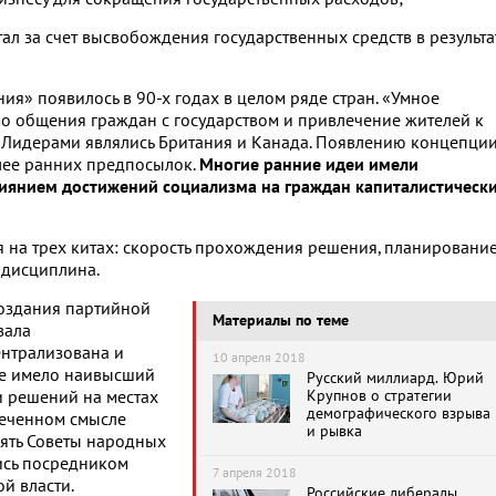
ал за счет высвобождения государственных средств в результа
ия» появилось в 90-х годах в целом ряде стран. «Умное
во общения граждан с государством и привлечение жителей к
 Лидерами являлись Британия и Канада. Появлению концепци
лее ранних предпосылок.
Многие ранние идеи имели
лиянием достижений социализма на граждан капиталистическ
я на трех китах: скорость прохождения решения, планировани
 дисциплина.
создания партийной
Материалы по теме
вала
ентрализована и
10 апреля 2018
ре имело наивысший
Русский миллиард. Юрий
Крупнов о стратегии
и решений на местах
демографического взрыва
сеченном смысле
и рывка
ять Советы народных
ись посредником
7 апреля 2018
й власти.
Российские либералы