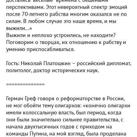
достались “веселые” времена с бешеными
перспективами. Этот невероятный спектр эмоций
после 70-летнего рабства многим оказался не по
силам. В любом случае это наше время, и мы
выжили…»
Выжили и неплохо устроились, не находите?
Поговорим о творцах, их отношению к рабству и
умению приспосабливаться.
Гость: Николай Платошкин – российский дипломат,
политолог, доктор исторических наук.
==============
Герман Греф говоря о реформаторстве в России,
не мог обойти тему олигархов: «конечно олигархи
имели колоссальную власть, был период, когда
они были значительно сильнее правительства, с
начала двухтысячных годов с приходом на
команды Путина, на мой взгляд, была проделана