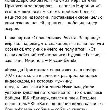
«Благодарю основателя ЧВК «Вагнер» Евгения
Пригожина за подарок», — написал Миронов. «С
его помощью все вместе мы пробьем брешь в
нацистской идеологии, поставившей своей целью
уничтожение нашей страны», — добавил лидер
эсеров.
Глава партии «Справедливая Россия–За правду»
выразил надежду, что «наконец, все наши недруги
осознают, что у них ничего не получится». «От
наших действий сейчас зависит будущее России, —
заключил Миронов. — России быть!»
«Кувалда Пригожина» стала известна в ноябре
2022 года, когда в соцсетях распространились
видеокадры, на которых мужчину,
представившегося Евгением Нужиным, убили
ударами кувалды по голове за то, что он, являясь
бойцом ЧВК «Вагнер», сдался в плен. Позднее
основатель ЧВК «Вагнер» оценил видео казни экс-
бойца фразой «собаке — собачья смерть».