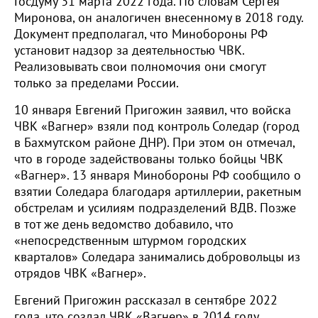
Госдуму 31 марта 2022 года. По словам Сергея
Миронова, он аналогичен внесенному в 2018 году.
Документ предполагал, что Минобороны РФ
установит надзор за деятельностью ЧВК.
Реализовывать свои полномочия они смогут
только за пределами России.
10 января Евгений Пригожин заявил, что войска
ЧВК «Вагнер» взяли под контроль Соледар (город
в Бахмутском районе ДНР). При этом он отмечал,
что в городе задействованы только бойцы ЧВК
«Вагнер». 13 января Минобороны РФ сообщило о
взятии Соледара благодаря артиллерии, ракетным
обстрелам и усилиям подразделений ВДВ. Позже
в тот же день ведомство добавило, что
«непосредственным штурмом городских
кварталов» Соледара занимались добровольцы из
отрядов ЧВК «Вагнер».
Евгений Пригожин рассказал в сентябре 2022
года, что создал ЧВК «Вагнер» в 2014 году.