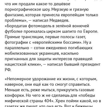
что им продали какое-то дешёвое
порнографическое шоу. Мерзкую и грязную
фантазию, которая принесла европейцам только
проблемы», — написал Медведев.
«Бородатая фотомодель в зелёной вонючей
футболке проехалась цирком шапито по Европе.
Прямые трансляции, первые полосы газет,
фотографии с «европейскими боссами». Ну а
параллельно – сотни ежедневно погибающих
мобилизованных украинцев, насильно
пригнанных для защиты интересов правящей
нацистской клики», — написал бывший президент
РФ.
«Непомерное удорожание их жизни, с которым,
наверное, они ещё как-то смогут справиться.
Меньше есть, реже мыться, прикрутить газовые
конфорки. Но чего ж не сделаешь для «победы
мифической страны 404». Хрен пойми какой, но в
газетах же пишут, что она есть. Вот и беженцы