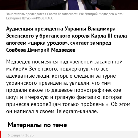
Заместитель председателя Совета безопасности РФ Дмитрий Медведев. Фото:
Екатерина Штукина/POOL/ТАСС
Аудиенция президента Украины Владимира
Зеленского у британского короля Карла
III стала
апогеем «цирка уродов», считает зампред
Совбеза Дмитрий Медведев
Медведев посмеялся над «зеленой засаленной
майкой» Зеленского, подчеркнув, что все
адекватные люди, которые следили за турне
украинского президента, увидели, что «им
продали какое-то дешевое порнографическое
шоу» и «мерзкую и грязную фантазию, которая
принесла европейцам только проблемы». Об этом
он написал в своем Telegram-канале.
Материалы по теме
6 февраля 2023