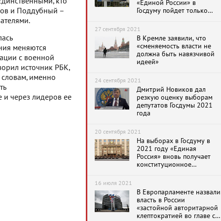
Единственными, кто
«Единой России» в
ров и Поддубный –
Госдуму пойдет только
один человек
ателями.
27 сентября 2021
лась
В Кремле заявили, что
«сменяемость власти не
ния меняются
должна быть навязчивой
уации с военной
идеей»
ворил источник РБК,
 словам, именно
24 сентября 2021
ть
Дмитрий Новиков дал
е и через лидеров ее
резкую оценку выборам
депутатов Госдумы 2021
года
20 сентября 2021
На выборах в Госдуму в
2021 году «Единая
Россия» вновь получает
конституционное
большинство
16 июля 2021
В Европарламенте назвали
власть в России
«застойной авторитарной
клептократией во главе с