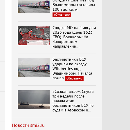
складе Wildberries под
Г.А. Зюганова,
Владимиром составила
Председателя ЦК
100 тыс. кв. м
КПРФ Руководителя
обновлено
фракции КПРФ в
Государственной Думе
Документальный
РФ (28.07.2026)
фильм "Империализм и
Сводка МО на 4 августа
террор"
2026 года (день 1623
СВО). Военкоры: На
Запорожском
направлении
Бить смелее!
продолжаются
В.Баранец, В.Дандыкин,
столкновения в районе
А.Матвийчук, К.Сивков
Беспилотники ВСУ
Степногорска
(06.08.2026)
ударили по складу
Wildberries под
Владимиром. Начался
Темы дня (06.08.2026)
пожар
обновлено
ДЕЛЕГАЦИЯ ЦК КПРФ
ПРИНЯЛА УЧАСТИЕ В
ПРАЗДНОВАНИИ
«Создан штаб». Спустя
ВОСЕМЬДЕСЯТ
три недели после
ТРЕТЬЕЙ ГОДОВЩИНЫ
начала атак
ОСВОБОЖДЕНИЯ ОРЛА
Маркс о
беспилотников ВСУ по
ОТ НЕМЕЦКО-
национальности
судам в Азовском и
ФАШИСТСКИХ
капитала
Черном морях
ЗАХВАТЧИКОВ.
Минтранс рассказал о
мерах по защите
Новости smi2.ru
судоходства
обновлено