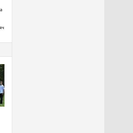
да
яч