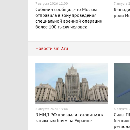
7 августа 2026 12:00
7 августа
Собянин сообщил, что Москва
Геннади
отправила в зону проведения
роли Ио
специальной военной операции
более 100 тысяч человек
Новости smi2.ru
6 августа 2026 15:00
6 августа
В МИД РФ призвали готовиться к
Силы ПВ
затяжным боям на Украине
беспило
региона