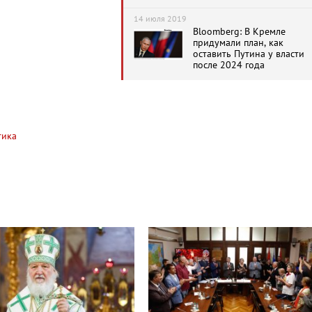
пожизненным
президентом, окруженным
14 июля 2019
олигархами»
Bloomberg: В Кремле
придумали план, как
оставить Путина у власти
после 2024 года
тика