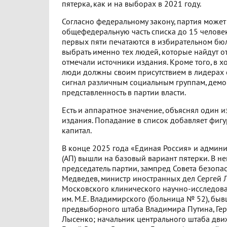
пятерка, как и на выборах в 2021 году.
Согласно федеральному закону, партия может
общефедеральную часть списка до 15 челове
первых пяти печатаются в избирательном бю
выбрать именно тех людей, которые найдут о
отмечали источники издания. Кроме того, в х
люди должны своим присутствием в лидерах 
сигнал различным социальным группам, демо
представленность в партии власти.
Есть и аппаратное значение, объяснял один 
издания. Попадание в список добавляет фигу
капитал.
В конце 2025 года «Единая Россия» и админ
(АП) вышли на базовый вариант пятерки. В не
председатель партии, зампред Совета безопа
Медведев, министр иностранных дел Сергей 
Московского клинического научно-исследова
им. М.Е. Владимирского (больница № 52), бы
предвыборного штаба Владимира Путина, Ге
Лысенко; начальник центрального штаба дв