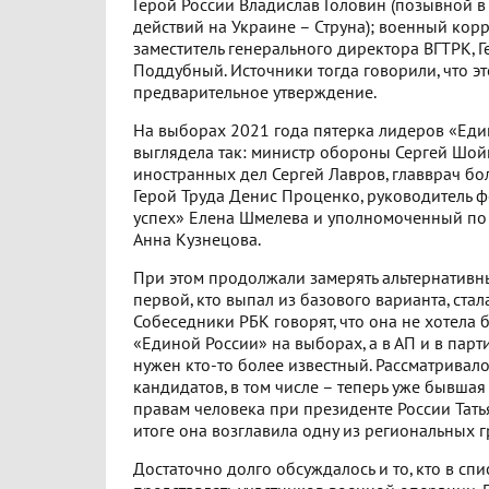
Герой России Владислав Головин (позывной в
действий на Украине – Струна); военный кор
заместитель генерального директора ВГТРК, 
Поддубный. Источники тогда говорили, что э
предварительное утверждение.
На выборах 2021 года пятерка лидеров «Еди
выглядела так: министр обороны Сергей Шойг
иностранных дел Сергей Лавров, главврач б
Герой Труда Денис Проценко, руководитель ф
успех» Елена Шмелева и уполномоченный по
Анна Кузнецова.
При этом продолжали замерять альтернативны
первой, кто выпал из базового варианта, ста
Собеседники РБК говорят, что она не хотела 
«Единой России» на выборах, а в АП и в парт
нужен кто-то более известный. Рассматривал
кандидатов, в том числе – теперь уже бывша
правам человека при президенте России Тать
итоге она возглавила одну из региональных г
Достаточно долго обсуждалось и то, кто в сп