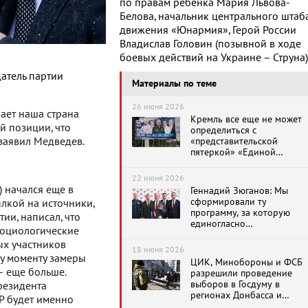
по правам ребенка Мария Львова-
Белова, начальник центрального штаб
движения «Юнармия», Герой России
Владислав Головин (позывной в ходе
боевых действий на Украине – Струна)
атель партии
Материалы по теме
26 июня 2026
ает наша страна
Кремль все еще не может
й позиции, что
определиться с
заявил Медведев.
«представительской
пятеркой» «Единой
России» на выборах в
Госдуму
22 июня 2026
 начался еще в
Геннадий Зюганов: Мы
сформировали ту
ылкой на источники,
программу, за которую
ии, написал, что
единогласно
социологические
проголосовали делегаты
ых участников
Съезда
18 июня 2026
му моменту замеры
ЦИК, Минобороны и ФСБ
– еще больше.
разрешили проведение
выборов в Госдуму в
резидента
регионах Донбасса и
ЕР будет именно
Новороссии