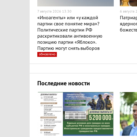
7 августа 2026 13:30
6 августа
«Иноагенты» или «у каждой
Патриар
партии свое понятие мира»?
ядерног
Политические партии РФ
божест
раскритиковали антивоенную
позицию партии «Яблоко».
Партию могут снять выборов
обновлено
Последние новости