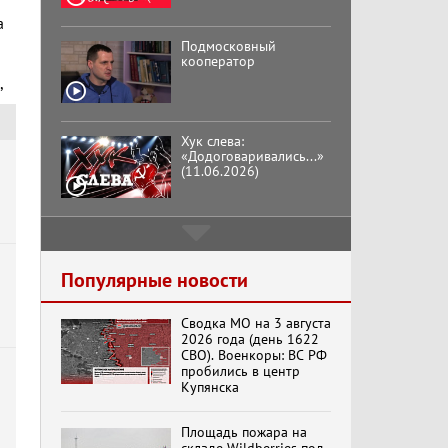
а
Подмосковный
кооператор
,
Хук слева:
«Додоговаривались...»
(11.06.2026)
Бренды Советской
эпохи "Гжель"
Популярные новости
Сводка МО на 3 августа
Специальный репортаж
2026 года (день 1622
«Изменимся или
СВО). Военкоры: ВС РФ
вымрем»
пробились в центр
Купянска
К ГРАЖДАНАМ
Площадь пожара на
РОССИИ! Обращение