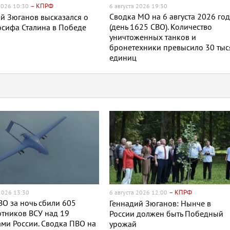
– КПРФ
 2026 10:30
6 августа 2026 19:30
Сводка МО на 6 августа 2026 го
й Зюганов высказался о
(день 1625 СВО). Количество
сифа Сталина в Победе
уничтоженных танков и
бронетехники превысило 30 тыс
единиц
– КПРФ
 2026 13:30
6 августа 2026 12:00
О за ночь сбили 605
Геннадий Зюганов: Нынче в
тников ВСУ над 19
России должен быть Победный
ми России. Сводка ПВО на
урожай