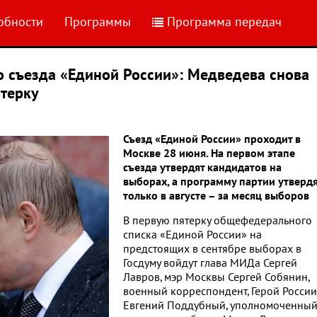
обности
Программы
Программа передач
о съезда «Единой России»: Медведева снова
ятерку
Съезд «Единой России» проходит в
Москве 28 июня. На первом этапе
съезда утвердят кандидатов на
выборах, а программу партии утверд
только в августе – за месяц выборов
В первую пятерку общефедерального
списка «Единой России» на
предстоящих в сентябре выборах в
Госдуму войдут глава МИДа Сергей
Лавров, мэр Москвы Сергей Собянин,
военный корреспондент, Герой России
Евгений Поддубный, уполномоченны