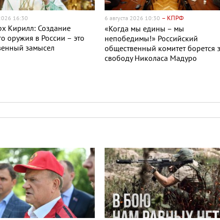
– КПРФ
 2026 16:30
6 августа 2026 10:30
х Кирилл: Создание
«Когда мы едины – мы
о оружия в России – это
непобедимы!» Российский
венный замысел
общественный комитет борется 
свободу Николаса Мадуро