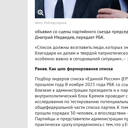
Фото: Рейтерс/Архив
объявил со сцены партийного съезда председ
Дмитрий Медведев, передает РБК.
«Список должны возглавить люди, которых зн
благодаря их делам и твердой патриотическо
особенно важно в сегодняшней ситуации», – 
Ранее. Как шло формирование списка
Подбор лидеров списка «Единой России» (ЕР)
прошлом году. В ноябре 2025 года РБК со сс
близкие к администрации президента и к парт
внутриполитический блок Кремля проводит 
исследования по тестированию потенциальн
общефедеральной части списка партии. К то
прошли порядка 30 человек, а впоследствии 
Партийцы и представители администрации п
практически сразу определились с тем, что у 