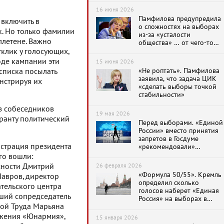
16 июня 2026
Памфилова предупредила
 включить в
о сложностях на выборах
к. Но только фамилии
из-за «усталости
ллетене. Важно
общества» … от чего-то
неназванного
тклик у голосующих,
оде кампании эти
15 июня 2026
«Не роптать». Памфилова
списка посылать
заявила, что задача ЦИК
нстрируя их
«сделать выборы точкой
стабильности»
из собеседников
19 мая 2026
ранту политический
Перед выборами. «Единой
России» вместо принятия
запретов в Госдуме
истрация президента
«рекомендовали»
продвигать
го вошли:
«разрешительные» законы
сности Дмитрий
26 февраля 2026
«Формула 50/55». Кремль
Лавров, директор
определил сколько
тельского центра
голосов наберет «Единая
вший сопредседатель
Россия» на выборах в
рой Труда Марьяна
Госдуму в 2026 году
ижения «Юнармия»,
15 января 2026