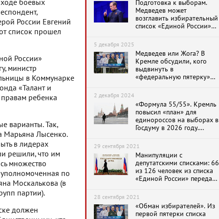
 ходе боевых
Подготовка к выборам.
Медведев может
респондент,
возглавить избирательный
Герой России Евгений
список «Единой России»
тот список прошел
на выборах в Госдуму в
2026 году из-за якобы
5 декабря 2025
высокого уровня доверия
Медведев или Жога? В
ной России»
Кремле обсудили, кого
у, министр
выдвинуть в
«федеральную пятерку»
ольницы в Коммунарке
«Единой России» на
онда «Талант и
выборах 2026 года
2 декабря 2024
 правам ребенка
«Формула 55/55». Кремль
повысил «план» для
единороссов на выборах в
е варианты. Так,
Госдуму в 2026 году.
ла Марьяна Лысенко.
Сыграли в игру «Гнев»
быть в лидерах
29 сентября 2021
ии решили, что им
Манипуляции с
депутатскими списками: 66
ось множество
из 126 человек из списка
я уполномоченная по
«Единой России» передал
яна Москалькова (в
свои мандаты другим
рупп партии).
28 сентября 2021
«Обман избирателей». Из
иске должен
первой пятерки списка