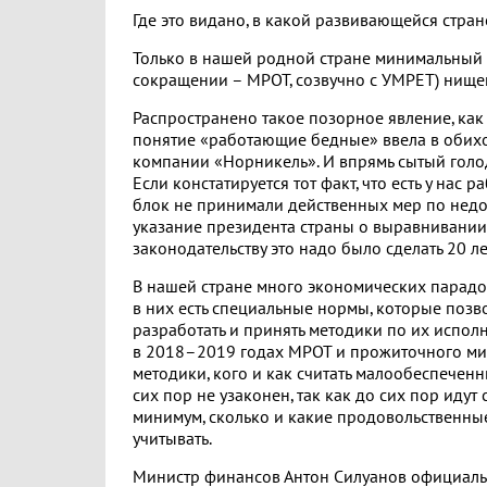
Где это видано, в какой развивающейся стра
Только в нашей родной стране минимальный 
сокращении – МРОТ, созвучно с УМРЕТ) нищен
Распространено такое позорное явление, как п
понятие «работающие бедные» ввела в обих
компании «Норникель». И впрямь сытый голо
Если констатируется тот факт, что есть у нас
блок не принимали действенных мер по нед
указание президента страны о выравнивании
законодательству это надо было сделать 20 ле
В нашей стране много экономических парадок
в них есть специальные нормы, которые позво
разработать и принять методики по их испол
в 2018–2019 годах МРОТ и прожиточного ми
методики, кого и как считать малообеспечен
сих пор не узаконен, так как до сих пор иду
минимум, сколько и какие продовольственные
учитывать.
Министр финансов Антон Силуанов официально