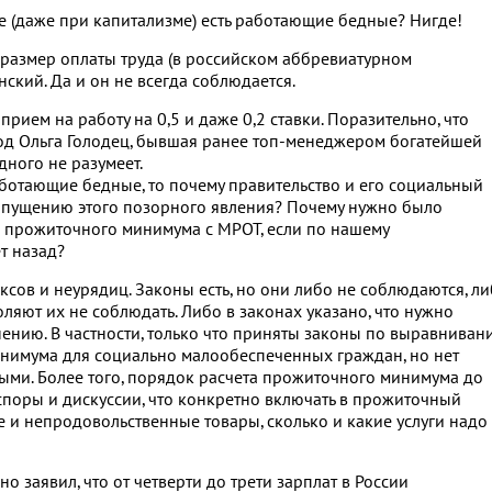
не (даже при капитализме) есть работающие бедные? Нигде!
размер оплаты труда (в российском аббревиатурном
ский. Да и он не всегда соблюдается.
рием на работу на 0,5 и даже 0,2 ставки. Поразительно, что
од Ольга Голодец, бывшая ранее топ-менеджером богатейшей
дного не разумеет.
 работающие бедные, то почему правительство и его социальный
опущению этого позорного явления? Почему нужно было
 прожиточного минимума с МРОТ, если по нашему
т назад?
сов и неурядиц. Законы есть, но они либо не соблюдаются, л
ляют их не соблюдать. Либо в законах указано, что нужно
нению. В частности, только что приняты законы по выравниван
нимума для социально малообеспеченных граждан, но нет
ными. Более того, порядок расчета прожиточного минимума до
т споры и дискуссии, что конкретно включать в прожиточный
 и непродовольственные товары, сколько и какие услуги надо
 заявил, что от четверти до трети зарплат в России