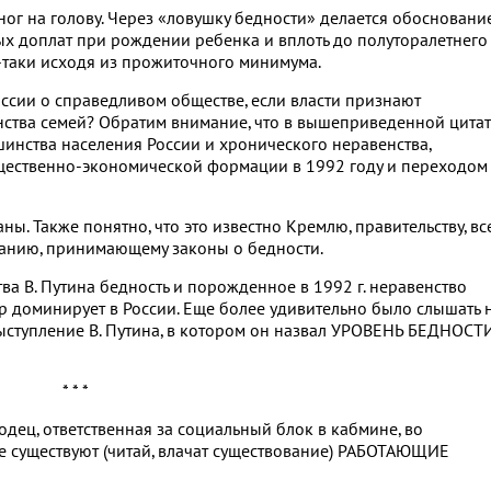
ног на голову. Через «ловушку бедности» делается обосновани
ых доплат при рождении ребенка и вплоть до полуторалетнего
-таки исходя из прожиточного минимума.
ссии о справедливом обществе, если власти признают
а семей? Обратим внимание, что в вышеприведенной цитат
инства населения России и хронического неравенства,
ественно-экономической формации в 1992 году и переходом
ы. Также понятно, что это известно Кремлю, правительству, вс
бранию, принимающему законы о бедности.
тва В. Путина бедность и порожденное в 1992 г. неравенство
р доминирует в России. Еще более удивительно было слышать 
выступление В. Путина, в котором он назвал УРОВЕНЬ БЕДНОСТ
* * *
дец, ответственная за социальный блок в кабмине, во
ане существуют (читай, влачат существование) РАБОТАЮЩИЕ