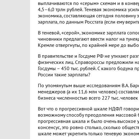
выплачиваются по «серым» схемам и в конверт
4,5–6,0 трлн рублей. Теневая экономика усил
экономика, составляющая сегодня половину з
зарплата, по данным Росстата (если ему верить
В теневой, «серой», экономике зарплата сопо
чиновники предлагают ввести налог на тунеядс
Кремле отвергнуты, по крайней мере до выбо
В правительстве и Госдуме РФ не утихают ра
физических лиц. Справороссы предложили н
Госдумы – 450 тыс. рублей. С какого бодуна п
России такие зарплаты?
По упомянутым выше исследованиям В.А. Ба
менеджеров (а их 11,6 млн человек) составля
бизнеса численностью всего 227 тыс. человек
Вот что о прогрессивной шкале НДФЛ говори
возможному способу преодоления массовой бе
прогрессивная шкала и было очень высокое 
консенсус, это ровно столько, сколько общес
шкале может укрепить только теневую эконом