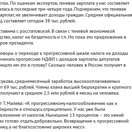
ах. По оценкам экспертов, теневая зарплата у нас составляет
илась в последние три-четыре года. Подчеркнем, что теневая
арплат, не увеличивает доходы граждан. Средняя официальна
), составляет сегодня 38 тыс. рублей.
ставима с росстатовской. В связи с теневой экономикой
тво, налог на бездетность и т.п. Но пока эти предложения в
ров президента.
зговоры о переходе к прогрессивной шкале налога на доходы
ачинать прогрессию НДФЛ с доходов зарплаты депутатов
ришло им это в голову? Сколько человек в России получает в
рсукова, среднемесячный заработок высокооплачиваемых
ет 69 тыс. рублей. Члены клана высшей бюрократии и крупного
 получают в среднем 2,5 млн рублей в месяц на человека.
т Т. Малева: «К прогрессивному налогообложению как к
дности я отношусь отрицательно. У нас уже была
уклонение от налогов. Нынешние 13 процентов – это некий
тво готово отдать добровольно. Возвращение к прогрессивной
ику, а не благосостояние широких масс».