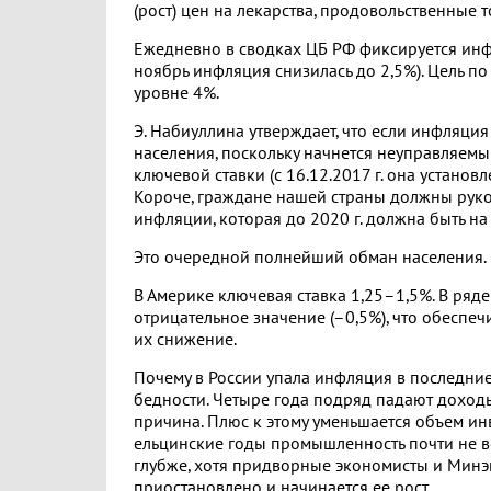
(рост) цен на лекарства, продовольственные то
Ежедневно в сводках ЦБ РФ фиксируется инфл
ноябрь инфляция снизилась до 2,5%). Цель по
уровне 4%.
Э. Набиуллина утверждает, что если инфляция п
населения, поскольку начнется неуправляемы
ключевой ставки (с 16.12.2017 г. она установ
Короче, граждане нашей страны должны рук
инфляции, которая до 2020 г. должна быть на
Это очередной полнейший обман населения.
В Америке ключевая ставка 1,25–1,5%. В ряд
отрицательное значение (–0,5%), что обеспе
их снижение.
Почему в России упала инфляция в последни
бедности. Четыре года подряд падают доходы
причина. Плюс к этому уменьшается объем и
ельцинские годы промышленность почти не во
глубже, хотя придворные экономисты и Минэк
приостановлено и начинается ее рост.