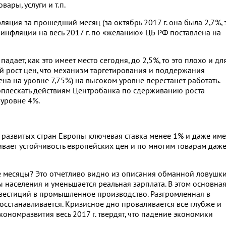
вары, услуги и т.п.
яция за прошедший месяц (за октябрь 2017 г. она была 2,7%, 
 инфляции на весь 2017 г. по «желанию» ЦБ РФ поставлена на
адает, как это имеет место сегодня, до 2,5%, то это плохо и дл
й рост цен, что механизм таргетирования и поддержания
лена на уровне 7,75%) на высоком уровне перестанет работать.
оплескать действиям Центробанка по сдерживанию роста
 уровне 4%.
е развитых стран Европы ключевая ставка менее 1% и даже име
чивает устойчивость европейских цен и по многим товарам даж
е месяцы? Это отчетливо видно из описания обманной ловушк
 населения и уменьшается реальная зарплата. В этом основна
нвестиций в промышленное производство. Разгромленная в
сстанавливается. Кризисное дно проваливается все глубже и
ономразвития весь 2017 г. твердят, что падение экономики