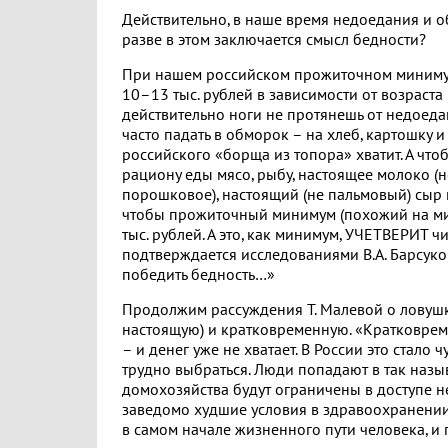
Действительно, в наше время недоедания и 
разве в этом заключается смысл бедности?
При нашем российском прожиточном миниму
10–13 тыс. рублей в зависимости от возраста 
действительно ноги не протянешь от недоеда
часто падать в обморок – на хлеб, картошку и
российского «борща из топора» хватит. А что
рациону еды мясо, рыбу, настоящее молоко (
порошковое), настоящий (не пальмовый) сыр и
чтобы прожиточный минимум (похожий на ми
тыс. рублей. А это, как минимум, УЧЕТВЕРИТ ч
подтверждается исследованиями В.А. Барсукова 
победить бедность…»
Продолжим рассуждения Т. Малевой о ловушке
настоящую) и кратковременную. «Кратковреме
– и денег уже не хватает. В России это стало 
трудно выбраться. Люди попадают в так назыв
домохозяйства будут ограничены в доступе не
заведомо худшие условия в здравоохранении,
в самом начале жизненного пути человека, и 