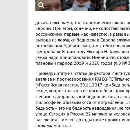
доказательствами, что экономически такая ло
Европы. При этом, конечно, не сопоставляют
российскими, первые, как известно, в разы 
выхода из ловушки бедности в Европе служи
потребления. Удивительно, что к обоснован
Центробанк. В этом году Эльвира Набиуллина 
семьи надо приостановить. Именно это отра
плановый период 2019 и 2020 годов (ФЗ № 36
Приведу цитату из статьи директора Институ
анализа и прогнозирования РАНХиГС Татьян
(«Российская газета», 29.11.2017 г.): «Бедност
везде, вопрос только в ее масштабе и структу
феномен добровольной бедности, когда люд
философией отказываются от потребления..
бедность – это не бедность недоедания, не 
улице. Сегодня в России 22 миллиона челове
населения – имеют доходы ниже прожиточног
столь уж много…»