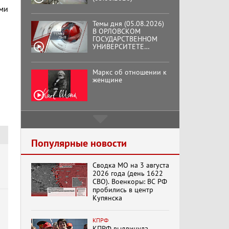
ми
Темы дня (05.08.2026)
В ОРЛОВСКОМ
ГОСУДАРСТВЕННОМ
УНИВЕРСИТЕТЕ
ОТКРЫЛАСЬ
АУДИТОРИЯ ИМЕНИ
ЗНАМЕНИТОГО
Маркс об отношении к
ВЫПУСКНИКА,
женщине
ГЕННАДИЯ ЗЮГАНОВА.
Подмосковный
кооператор
Популярные новости
Сводка МО на 3 августа
Хук слева:
2026 года (день 1622
«Додоговаривались...»
СВО). Военкоры: ВС РФ
(11.06.2026)
пробились в центр
Купянска
Бренды Советской
КПРФ
эпохи "Гжель"
КПРФ выдвинула