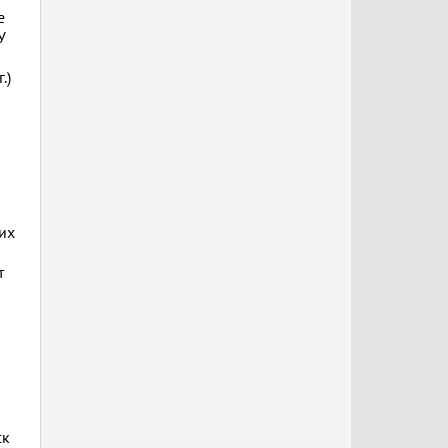
е
У
.)
о
их
т
ск