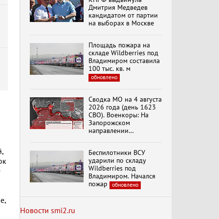
Дмитрия Медведев
кандидатом от партии
на выборах в Москве
Специальный репортаж
«Безразмерное
Площадь пожара на
Кольцо»
складе Wildberries под
Владимиром составила
100 тыс. кв. м
обновлено
К ГРАЖДАНАМ
РОССИИ! Обращение
Г.А. Зюганова,
Сводка МО на 4 августа
Председателя ЦК
2026 года (день 1623
КПРФ Руководителя
СВО). Военкоры: На
фракции КПРФ в
Запорожском
Государственной Думе
Документальный
направлении
РФ (28.07.2026)
фильм "Империализм и
продолжаются
террор"
столкновения в районе
,
Беспилотники ВСУ
Степногорска
ударили по складу
ок
Wildberries под
е
Менять курс! В.Боглаев,
Владимиром. Начался
И.Буданов, А.Лежава,
пожар
обновлено
Н.Останина
(05.08.2026)
е,
Новости smi2.ru