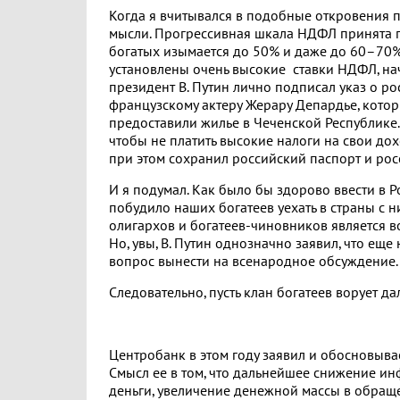
Когда я вчитывался в подобные откровения 
мысли. Прогрессивная шкала НДФЛ принята п
богатых изымается до 50% и даже до 60–70% 
установлены очень высокие ставки НДФЛ, нач
президент В. Путин лично подписал указ о р
французскому актеру Жерару Депардье, которы
предоставили жилье в Чеченской Республике
чтобы не платить высокие налоги на свои дохо
при этом сохранил российский паспорт и рос
И я подумал. Как было бы здорово ввести в 
побудило наших богатеев уехать в страны с 
олигархов и богатеев-чиновников является в
Но, увы, В. Путин однозначно заявил, что ещ
вопрос вынести на всенародное обсуждение.
Следовательно, пусть клан богатеев ворует да
Центробанк в этом году заявил и обосновыв
Смысл ее в том, что дальнейшее снижение и
деньги, увеличение денежной массы в обраще