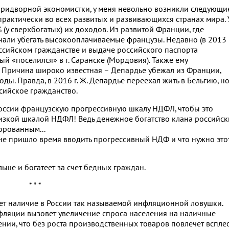
придворной экономистки, у меня невольно возникли следующи
рактически во всех развитых и развивающихся странах мира. 
(у сверхбогатых) их доходов. Из развитой Франции, где
али убегать высокооплачиваемые французы. Недавно (в 2013 г
оссийском гражданстве и выдаче российского паспорта
й «поселился» в г. Саранске (Мордовия). Также ему
. Причина широко известная – Депардье убежал из Франции,
ды. Правда, в 2016 г. Ж. Депардье переехал жить в Бельгию, н
сийское гражданство.
России французскую прогрессивную шкалу НДФЛ, чтобы это
низкой шкалой НДФЛ! Ведь денежное богатство клана российск
орованным...
е не пришло время вводить прогрессивный НДФ и что нужно это
льше и богатеет за счет бедных граждан.
* * *
ает наличие в России так называемой инфляционной ловушки.
нфляции вызовет увеличение спроса населения на наличные
нии, что без роста производственных товаров повлечет вспле