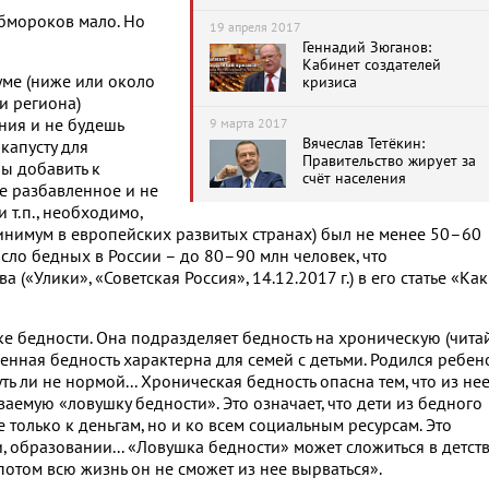
обмороков мало. Но
19 апреля 2017
Геннадий Зюганов:
Кабинет создателей
ме (ниже или около
кризиса
и региона)
ния и не будешь
9 марта 2017
Вячеслав Тетёкин:
 капусту для
Правительство жирует за
бы добавить к
счёт населения
не разбавленное и не
 т.п., необходимо,
нимум в европейских развитых странах) был не менее 50–60
исло бедных в России – до 80–90 млн человек, что
(«Улики», «Советская Россия», 14.12.2017 г.) в его статье «Как
 бедности. Она подразделяет бедность на хроническую (читай
нная бедность характерна для семей с детьми. Родился ребен
чуть ли не нормой... Хроническая бедность опасна тем, что из не
аемую «ловушку бедности». Это означает, что дети из бедного
 только к деньгам, но и ко всем социальным ресурсам. Это
 образовании... «Ловушка бедности» может сложиться в детств
потом всю жизнь он не сможет из нее вырваться».