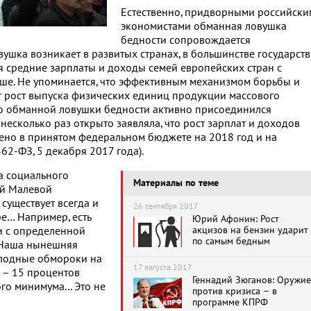
Естественно, придворными российски
экономистами обманная ловушка
бедности сопровождается
вушка возникает в развитых странах, в большинстве государств
ся средние зарплаты и доходы семей европейских стран с
выше. Не упоминается, что эффективным механизмом борьбы и
т рост выпуска физических единиц продукции массового
ию обманной ловушки бедности активно присоединился
несколько раз открыто заявляла, что рост зарплат и доходов
жено в принятом федеральном бюджете на 2018 год и на
2-ФЗ, 5 декабря 2017 года).
та социального
Материалы по теме
ой Малевой
ь существует всегда и
26 сентября 2017
ре… Например, есть
Юрий Афонин: Рост
акцизов на бензин ударит
и с определенной
по самым бедным
. Наша нынешняя
голодные обмороки на
17 августа 2017
к – 15 процентов
Геннадий Зюганов: Оружие
о минимума... Это не
против кризиса – в
программе КПРФ