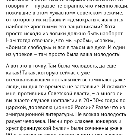
говорили – ну разве не странно, что именно люди,
пожившие в этом «ужасном» советском режиме,
от которого их избавили «демократы», являются
наиболее яростными его защитниками? Хотя
просто исходя из логики должно быть наоборот.
Нам тогда отвечали, что мы «рабы», «совки»,
«боимся свободы» и все в таком же духе. И один
из упреков – там просто была ваша молодость!
А вот это в точку. Там была молодость, да еще
какая! Такая, которую сейчас с уже
всеохватывающей ностальгией вспоминают даже
люди, ни дня те времена не заставшие. И скажите
мне, противники Советской власти, – а много ли
вы знаете случаев ностальгии в 20–30-х годах по
царской, дореволюционной России? Разве что из
эмиграционной литературы. Не всякая молодость
радует человека. Песни про «лакеев, юнкеров и
хруст французской булки» были сочинены уже в