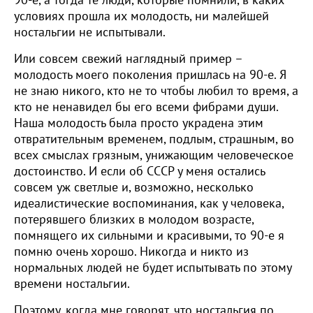
90-е, а тогда те люди, которые помнили, в каких
условиях прошла их молодость, ни малейшей
ностальгии не испытывали.
Или совсем свежий наглядный пример –
молодость моего поколения пришлась на 90-е. Я
не знаю никого, кто не то чтобы любил то время, а
кто не ненавидел бы его всеми фибрами души.
Наша молодость была просто украдена этим
отвратительным временем, подлым, страшным, во
всех смыслах грязным, унижающим человеческое
достоинство. И если об СССР у меня остались
совсем уж светлые и, возможно, несколько
идеалистические воспоминания, как у человека,
потерявшего близких в молодом возрасте,
помнящего их сильными и красивыми, то 90-е я
помню очень хорошо. Никогда и никто из
нормальных людей не будет испытывать по этому
времени ностальгии.
Поэтому, когда мне говорят, что ностальгия по