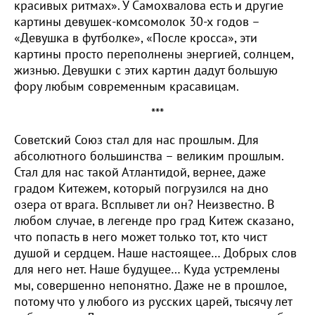
красивых ритмах». У Самохвалова есть и другие
картины девушек-комсомолок 30-х годов –
«Девушка в футболке», «После кросса», эти
картины просто переполнены энергией, солнцем,
жизнью. Девушки с этих картин дадут большую
фору любым современным красавицам.
***
Советский Союз стал для нас прошлым. Для
абсолютного большинства – великим прошлым.
Стал для нас такой Атлантидой, вернее, даже
градом Китежем, который погрузился на дно
озера от врага. Всплывет ли он? Неизвестно. В
любом случае, в легенде про град Китеж сказано,
что попасть в него может только тот, кто чист
душой и сердцем. Наше настоящее… Добрых слов
для него нет. Наше будущее… Куда устремлены
мы, совершенно непонятно. Даже не в прошлое,
потому что у любого из русских царей, тысячу лет