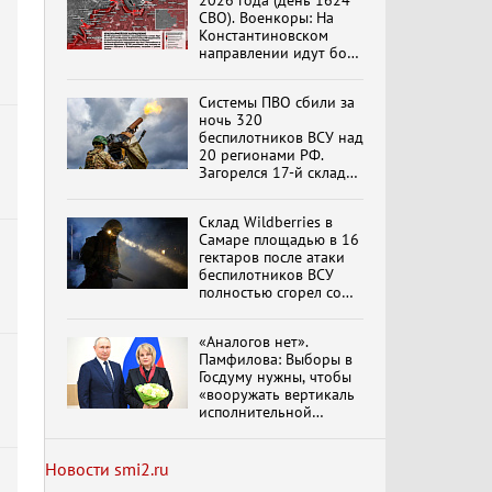
2026 года (день 1624
вымрем»
СВО). Военкоры: На
Константиновском
направлении идут бои
в Алексеево-Дружковке
К ГРАЖДАНАМ
РОССИИ! Обращение
Системы ПВО сбили за
Г.А. Зюганова,
ночь 320
Председателя ЦК
беспилотников ВСУ над
КПРФ Руководителя
20 регионами РФ.
фракции КПРФ в
Загорелся 17-й склад
Государственной Думе
Документальный
Wildberries. Сводка
РФ (28.07.2026)
фильм "Империализм и
ПВО на 4 августа 2026
террор"
Склад Wildberries в
года
обновлено
Самаре площадью в 16
я
гектаров после атаки
беспилотников ВСУ
Бить смелее!
полностью сгорел со
В.Баранец, В.Дандыкин,
всем товаром
А.Матвийчук, К.Сивков
(06.08.2026)
«Аналогов нет».
Памфилова: Выборы в
Госдуму нужны, чтобы
Темы дня (07.08.2026) В
«вооружать вертикаль
ГОСДУМЕ ПРОШЛО
исполнительной
ЗАСЕДАНИЕ
власти»
ОБРАЗОВАННОГО ПО
ИНИЦИАТИВЕ КПРФ
Новости smi2.ru
ОБЩЕСТВЕННОГО