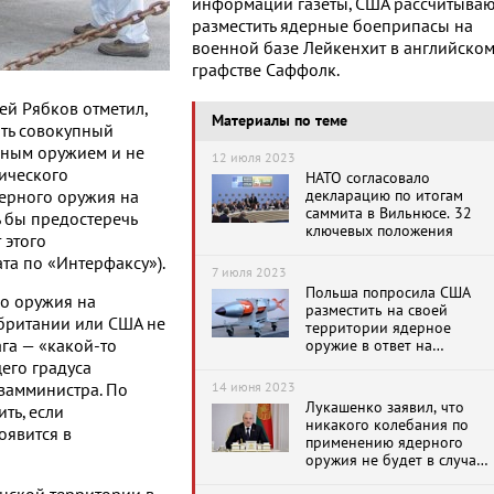
информации газеты, США рассчитываю
разместить ядерные боеприпасы на
военной базе Лейкенхит в английско
графстве Саффолк.
ей Рябков отметил,
Материалы по теме
ать совокупный
рным оружием и не
12 июля 2023
тического
НАТО согласовало
декларацию по итогам
ерного оружия на
саммита в Вильнюсе. 32
 бы предостеречь
ключевых положения
 этого
та по «Интерфаксу»).
7 июля 2023
Польша попросила США
о оружия на
разместить на своей
британии или США не
территории ядерное
ага — «какой-то
оружие в ответ на
передислокацию
его градуса
российского ядерного
14 июня 2023
 замминистра. По
оружия в Белоруссии
Лукашенко заявил, что
ть, если
никакого колебания по
оявится в
применению ядерного
оружия не будет в случае
агрессии против