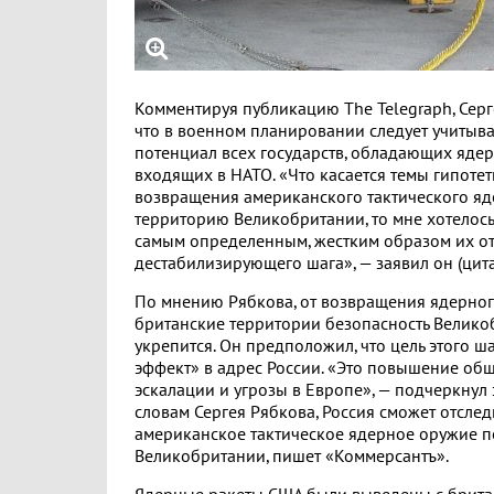
Комментируя публикацию The Telegraph, Серг
что в военном планировании следует учитыв
потенциал всех государств, обладающих яде
входящих в НАТО. «Что касается темы гипоте
возвращения американского тактического яд
территорию Великобритании, то мне хотелось
самым определенным, жестким образом их от
дестабилизирующего шага», — заявил он (цита
По мнению Рябкова, от возвращения ядерног
британские территории безопасность Велико
укрепится. Он предположил, что цель этого ш
эффект» в адрес России. «Это повышение общ
эскалации и угрозы в Европе», — подчеркнул
словам Сергея Рябкова, Россия сможет отследи
американское тактическое ядерное оружие п
Великобритании, пишет «Коммерсантъ».