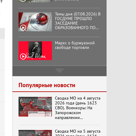
т
ИНИЦИАТИВЕ КПРФ
ОБЩЕСТВЕННОГО
КОМИТЕТА ЗА
м
Маркс о буржуазной
ОСВОБОЖДЕНИЕ
свободе торговли
ПРЕЗИДЕНТА
ВЕНЕСУЭЛЫ
НИКОЛАСА МАДУРО.
Подмосковный
кооператор
Хук слева: «Что и
требовалось доказать!»
(07.08.2026)
Популярные новости
Сводка МО на 4 августа
Бренды Советской
2026 года (день 1623
эпохи "Гжель"
СВО). Военкоры: На
Запорожском
направлении
продолжаются
столкновения в районе
Специальный репортаж
Сводка МО на 5 августа
Степногорска
«Изменимся или