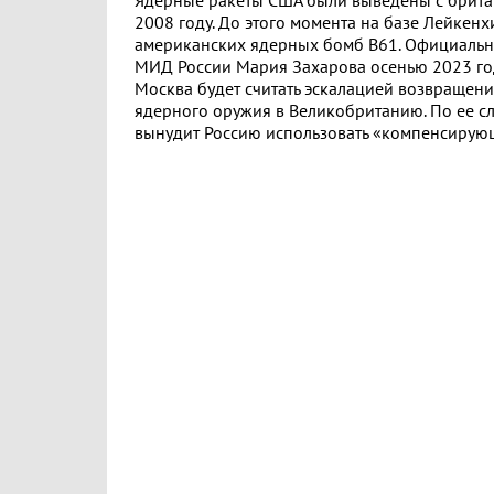
Ядерные ракеты США были выведены с брита
2008 году. До этого момента на базе Лейкенх
американских ядерных бомб B61. Официальн
МИД России Мария Захарова осенью 2023 год
Москва будет считать эскалацией возвращен
ядерного оружия в Великобританию. По ее сл
вынудит Россию использовать «компенсирую