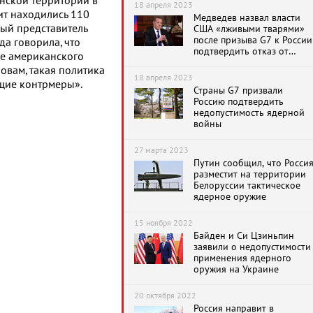
нской территории в
республики
18 апреля 2023
ит находились 110
Медведев назвал власти
ый представитель
США «лживыми тварями»
после призыва G7 к России
а говорила, что
подтвердить отказ от
ие американского
ядерной войны
овам, такая политика
18 апреля 2023
щие контрмеры».
Страны G7 призвали
Россию подтвердить
недопустимость ядерной
войны
27 марта 2023
Путин сообщил, что Росси
разместит на территории
Белоруссии тактическое
ядерное оружие
15 ноября 2022
Байден и Си Цзиньпин
заявили о недопустимости
применения ядерного
оружия на Украине
20 октября 2022
Россия направит в