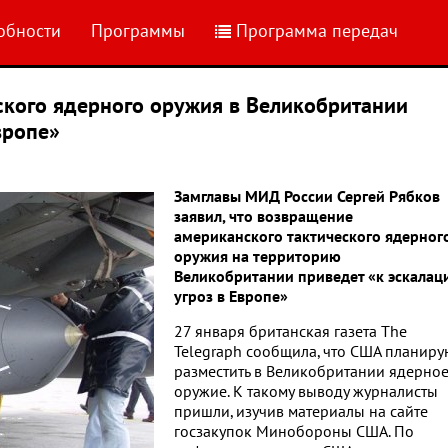
обности
Программы
Программа передач
кого ядерного оружия в Великобритании
вропе»
Замглавы МИД России Сергей Рябков
заявил, что возвращение
американского тактического ядерног
оружия на территорию
Великобритании приведет «к эскалац
угроз в Европе»
27 января британская газета The
Telegraph сообщила, что США планиру
разместить в Великобритании ядерно
оружие. К такому выводу журналисты
пришли, изучив материалы на сайте
госзакупок Минобороны США. По