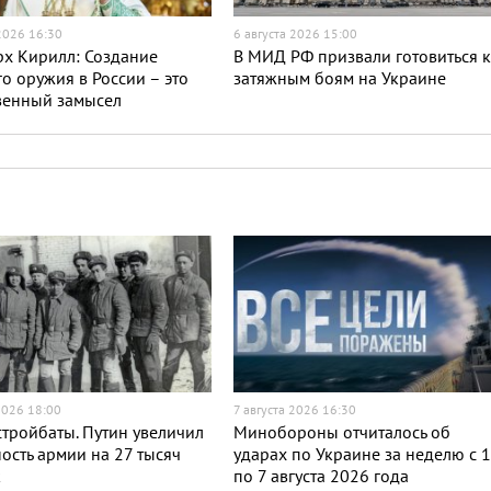
 2026 16:30
6 августа 2026 15:00
х Кирилл: Создание
В МИД РФ призвали готовиться 
о оружия в России – это
затяжным боям на Украине
венный замысел
2026 18:00
7 августа 2026 16:30
тройбаты. Путин увеличил
Минобороны отчиталось об
ость армии на 27 тысяч
ударах по Украине за неделю с 
к
по 7 августа 2026 года