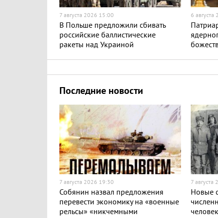
7 августа 2026 15:00
6 августа
В Польше предложили сбивать
Патриар
российские баллистические
ядерног
ракеты над Украиной
божест
Последние новости
7 августа 2026 19:30
7 августа 
Собянин назвал предложения
Новые с
перевести экономику на «военные
численн
рельсы» «никчемными
челове