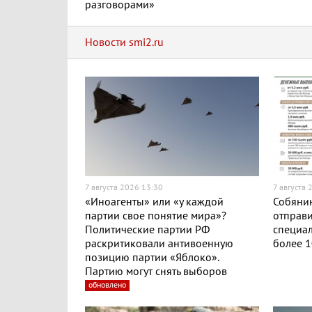
разговорами»
Новости smi2.ru
7 августа 2026 13:30
7 августа 
«Иноагенты» или «у каждой
Собянин
партии свое понятие мира»?
отправи
Политические партии РФ
специа
раскритиковали антивоенную
более 1
позицию партии «Яблоко».
Партию могут снять выборов
обновлено