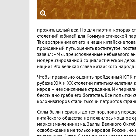
прожить целый век. Но для партии, которая с
столетний юбилей для Коммунистической парти
Так воспринимают его и наши китайские това
пройденный путь, оценить достигнутое, пост
заявил: «Мы, преисполненные небывалого эн
модернизированной социалистической держав
нации! Это великая слава китайского народа
Чтобы правильно оценить пройденный КПК пут
рубеже XIX и XX столетий пятитысячелетняя 
народ – неисчислимые страдания. Империали
бесстыдно грабя его богатства. Все попытки
колонизаторов стали тысячи патриотов стран
Силы были неравны до тех пор, пока у перед
китайского общества не появилось мощное о
марксизма-ленинизма. Залпы Великого Октяб
освобождение не только народов России, но