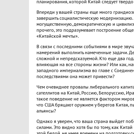
планирования, которой Китай следует твердо
Впереди у вашей страны еще много грандиозн
завершить социалистическую модернизацию. 
могущественную, демократическую и цивилиз
прочего, это подразумевает построение обще
«Китайской мечты».
В связи с последними событиями в мире звуч
намерений выполнить намеченные задачи. Дей
сложной и непредсказуемой. Кто еще два года
влияющая на все стороны жизни? Или как, нап
западного империализма во главе с Соедин
последствиями она может привести?
Чем очевиднее провалы либерального капита
сателлитов на Китай, Россию, Белоруссию, Ира
такое поведение не является фактором миров
что США бряцают оружием у берегов Китая, п
альянсы?
Однако я уверен, что ваша страна выйдет п
силами. Это видно хотя бы по тому, как Кита
этой бедой, не имея времени на подготовку 