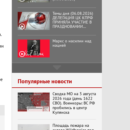
Темы дня (06.08.2026)
ДЕЛЕГАЦИЯ ЦК КПРФ
ПРИНЯЛА УЧАСТИЕ В
ПРАЗДНОВАНИИ
ВОСЕМЬДЕСЯТ
.
ТРЕТЬЕЙ ГОДОВЩИНЫ
ОСВОБОЖДЕНИЯ ОРЛА
Маркс о насилии над
ОТ НЕМЕЦКО-
нацией
ин
ФАШИСТСКИХ
ЗАХВАТЧИКОВ.
Подмосковный
кооператор
ее
Популярные новости
Сводка МО на 3 августа
Хук слева:
2026 года (день 1622
«Додоговаривались...»
СВО). Военкоры: ВС РФ
(11.06.2026)
пробились в центр
Купянска
Бренды Советской
Площадь пожара на
эпохи "Гжель"