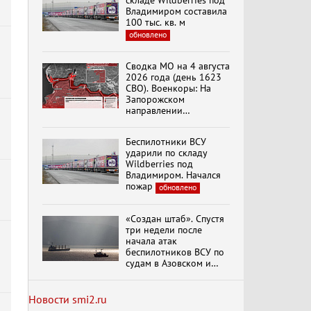
складе Wildberries под
Владимиром составила
100 тыс. кв. м
обновлено
Специальный репортаж
«Изменимся или
Сводка МО на 4 августа
вымрем»
2026 года (день 1623
СВО). Военкоры: На
Запорожском
направлении
К ГРАЖДАНАМ
продолжаются
РОССИИ! Обращение
столкновения в районе
Г.А. Зюганова,
Беспилотники ВСУ
Степногорска
Председателя ЦК
ударили по складу
КПРФ Руководителя
Wildberries под
фракции КПРФ в
Владимиром. Начался
Государственной Думе
Документальный
пожар
обновлено
РФ (28.07.2026)
фильм "Империализм и
террор"
«Создан штаб». Спустя
три недели после
начала атак
Бить смелее!
беспилотников ВСУ по
В.Баранец, В.Дандыкин,
судам в Азовском и
А.Матвийчук, К.Сивков
Черном морях
(06.08.2026)
Минтранс рассказал о
мерах по защите
Новости smi2.ru
судоходства
обновлено