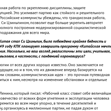
ажная работа по укреплению дисциплины, защите
пцией. Это усиливает партию как стойкого и решительного
 Российские коммунисты убеждены, что грандиозная работа,
с Си Цзиньпином, позволит еще больше укрепить авторитет
ли полного построения модернизированной социалистической
 подражания для всего мира.
 Китая стал Си Цзиньпин, была побеждена крайняя бедность и
049 году КПК планирует завершить программу «Китайская мечт
я. Насколько, на ваш взгляд, реалистичны эти цели, учитывая,
вызовов, в частности, с пандемией коронавируса?
гии от всех других хорошо известно. Оно заключается не
будущее, но и в том, что их движение вперед базируется на
ми словами, коммунистическая идея – это прочная путеводная
иться к ним, несмотря на изменение обстановки и отдельные
. Ленина, который писал: «Рабочий класс ставит себе величайши
овечество от всяких форм угнетения и эксплуатации человека
ремится во всем мире упорно, в течение десятилетий и
у, организуясь в миллионные партии, не падая духом от