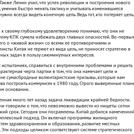
Также Ленин учил, что успех революции и построения нового
, умения быстро менять тактику и учитывать изменившиеся
ужно всегда видеть конечную цель. Ведь тот, кто потеряет цель,
 к своему глубокому удовлетворению понимаю, что они не
ому КПК сумела избежать двух главных опасностей. Во-первых
его о «живой жизни» со всеми ее противоречиями и
исты Китая не теряют из вида цель, не приносят стратегию в
чных задач в пользу сиюминутных интересов.
 испытаниях, справиться с внутренними проблемами и решить
актерная черта партии в том, что она намечает цели и
о не сумасбродные волюнтаристские призывы, которые нам
ва построить коммунизм к 1980 году. Строго выверенные план
ом основании.
енная много лет назад задача ликвидации крайней бедности.
и говорили о том, что невозможно вывести из нищеты сотни
ткий срок. Сегодня они посрамлены. Китай добился намеченно
омплексный подход. Он включал программы жилищного
истем здравоохранения и образования, развитие местных
. Эти подходы целиком соответствуют системе стратегического