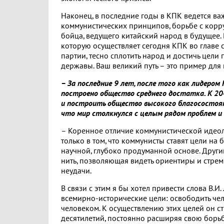
Наконец, в последние годы в КПК ведется в
коммунистических принципов, борьбе с корру
бойца, ведущего китайский народ в будущее.
которую осуществляет сегодня КПК во главе 
партии, тесно сплотить народ и достичь це
державы. Ваш великий путь – это пример для
– За последние 9 лет, после того как лидером
построено общество среднего достатка. К 2
и построить общество высокого благосостояни
что мир столкнулся с целым рядом проблем и 
– Коренное отличие коммунистической идеоло
только в том, что коммунисты ставят цели на 
научной, глубоко продуманной основе. Други
нить, позволяющая видеть ориентиры и стрем
неудачи.
В связи с этим я бы хотел привести слова В.И
всемирно-исторические цели: освободить чел
человеком. К осуществлению этих целей он ст
десятилетий, постоянно расширяя свою борьб