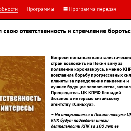
обности
Программы
Программа передач
л свою ответственность и стремление боротьс
Вопреки попыткам капиталистически
стран возложить на Пекин вину за
появление коронавируса, именно КН
возглавила борьбу прогрессивных сил
планеты за преодоление пандемии и
лучшее будущее человечества, заявил
Председатель ЦК КПРФ Геннадий
Зюганов в интервью китайскому
агентству «Синьхуа».
– На открывшемся в Пекине пленуме Ц
КПК будут подведены итоги
деятельности КПК за 100 лет ее