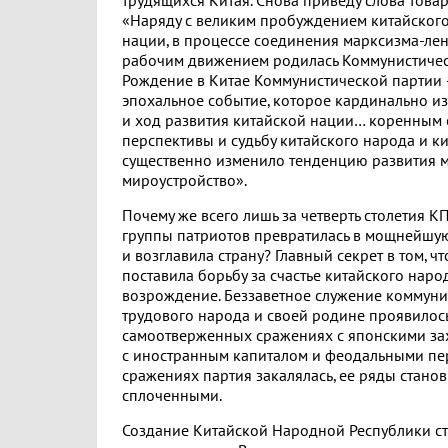
трудящихся Китая. Снова приведу слова това
«Наряду с великим пробуждением китайского
нации, в процессе соединения марксизма-ле
рабочим движением родилась Коммунистическ
Рождение в Китае Коммунистической партии 
эпохальное событие, которое кардинально и
и ход развития китайской нации… коренным
перспективы и судьбу китайского народа и к
существенно изменило тенденцию развития 
мироустройство».
Почему же всего лишь за четверть столетия 
группы патриотов превратилась в мощнейшую
и возглавила страну? Главный секрет в том, ч
поставила борьбу за счастье китайского народ
возрождение. Беззаветное служение коммуни
трудового народа и своей родине проявилось
самоотверженных сражениях с японскими зах
с иностранным капиталом и феодальными пер
сражениях партия закалялась, ее ряды станов
сплоченными.
Создание Китайской Народной Республики с