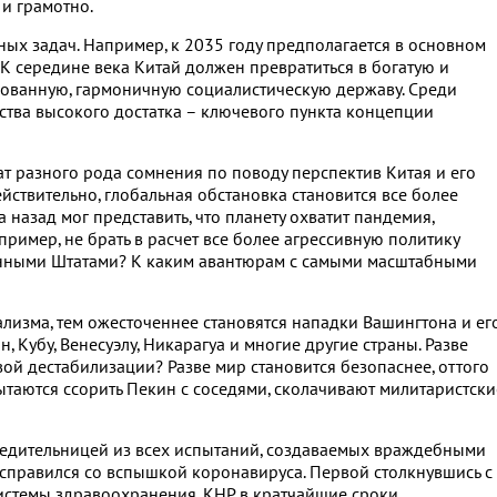
 и грамотно.
ых задач. Например, к 2035 году предполагается в основном
К середине века Китай должен превратиться в богатую и
ованную, гармоничную социалистическую державу. Среди
ства высокого достатка – ключевого пункта концепции
ат разного рода сомнения по поводу перспектив Китая и его
ствительно, глобальная обстановка становится все более
 назад мог представить, что планету охватит пандемия,
ример, не брать в расчет все более агрессивную политику
енными Штатами? К каким авантюрам с самыми масштабными
лизма, тем ожесточеннее становятся нападки Вашингтона и ег
н, Кубу, Венесуэлу, Никарагуа и многие другие страны. Разве
ой дестабилизации? Разве мир становится безопаснее, оттого
ытаются ссорить Пекин с соседями, сколачивают милитаристски
обедительницей из всех испытаний, создаваемых враждебными
й справился со вспышкой коронавируса. Первой столкнувшись с
системы здравоохранения, КНР в кратчайшие сроки