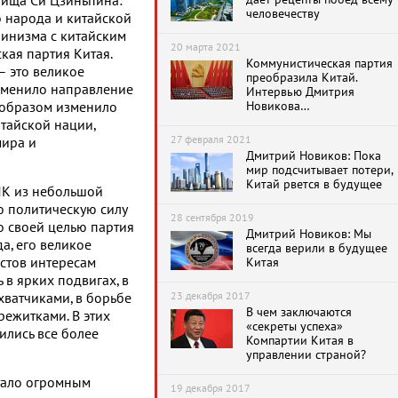
рища Си Цзиньпина:
человечеству
 народа и китайской
нинизма с китайским
20 марта 2021
ая партия Китая.
Коммунистическая партия
– это великое
преобразила Китай.
зменило направление
Интервью Дмитрия
Новикова
 образом изменило
информационному
итайской нации,
агентству «Синьхуа»
27 февраля 2021
мира и
Дмитрий Новиков: Пока
мир подсчитывает потери,
Китай рвется в будущее
КПК из небольшой
 политическую силу
28 сентября 2019
то своей целью партия
Дмитрий Новиков: Мы
а, его великое
всегда верили в будущее
стов интересам
Китая
 в ярких подвигах, в
23 декабря 2017
ватчиками, в борьбе
В чем заключаются
ежитками. В этих
«секреты успеха»
ились все более
Компартии Китая в
управлении страной?
тало огромным
19 декабря 2017