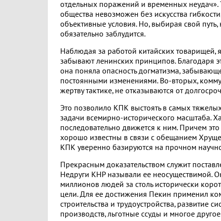
отдельных поражений и временных неудач». 
общества невозможен без искусства гибкости
объективные условия. Но, выбирая свой путь, н
обязательно заблудится.
Наблюдая за работой китайских товарищей, я
забывают ленинских принципов. Благодаря эт
она поняла опасность догматизма, забывающ
постоянными изменениями. Во-вторых, коммун
жертву тактике, не отказываются от долгосро
Это позволило КПК выстоять в самых тяжелых
задачи всемирно-исторического масштаба. Хар
последовательно движется к ним. Причем эт
хорошо известны в связи с обещанием Хруще
КПК уверенно базируются на прочном научн
Прекрасным доказательством служит поставл
Недруги КНР называли ее неосуществимой. Он
миллионов людей за столь исторически коро
цели. Для ее достижения Пекин применил к
строительства и трудоустройства, развитие с
производств, льготные ссуды и многое другое