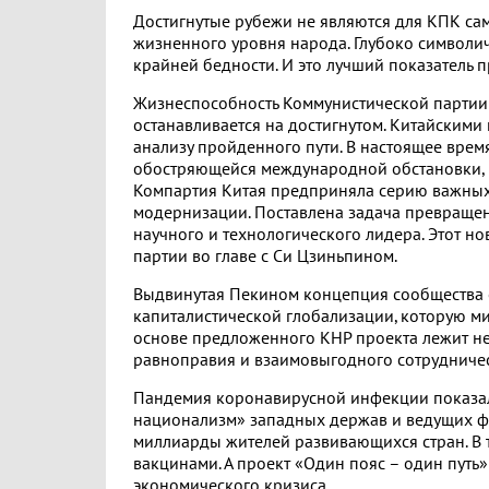
Достигнутые рубежи не являются для КПК са
жизненного уровня народа. Глубоко символич
крайней бедности. И это лучший показатель 
Жизнеспособность Коммунистической партии п
останавливается на достигнутом. Китайскими
анализу пройденного пути. В настоящее врем
обостряющейся международной обстановки, к
Компартия Китая предприняла серию важны
модернизации. Поставлена задача превраще
научного и технологического лидера. Этот н
партии во главе с Си Цзиньпином.
Выдвинутая Пекином концепция сообщества е
капиталистической глобализации, которую ми
основе предложенного КНР проекта лежит не 
равноправия и взаимовыгодного сотрудничес
Пандемия коронавирусной инфекции показал
национализм» западных держав и ведущих ф
миллиарды жителей развивающихся стран. В т
вакцинами. А проект «Один пояс – один путь
экономического кризиса.