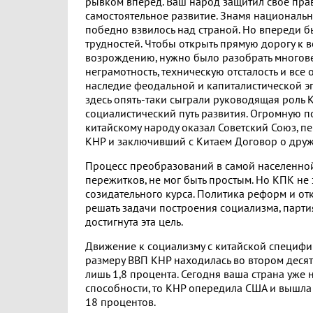
рывком вперед. Ваш народ защитил свое пра
самостоятельное развитие. Знамя националь
победно взвилось над страной. Но впереди 
трудностей. Чтобы открыть прямую дорогу к 
возрождению, нужно было разобрать многов
неграмотность, техническую отсталость и все
наследие феодальной и капиталистической э
здесь опять-таки сыграли руководящая роль 
социалистический путь развития. Огромную 
китайскому народу оказал Советский Союз, 
КНР и заключивший с Китаем Договор о друж
Процесс преобразований в самой населенно
пережитков, не мог быть простым. Но КПК не 
созидательного курса. Политика реформ и о
решать задачи построения социализма, парт
достигнута эта цель.
Движение к социализму с китайской специфик
размеру ВВП КНР находилась во втором десят
лишь 1,8 процента. Сегодня ваша страна уже н
способности, то КНР опередила США и вышла
18 процентов.