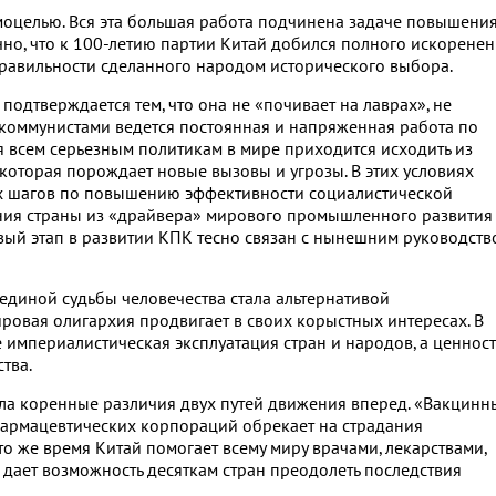
моцелью. Вся эта большая работа подчинена задаче повышени
но, что к 100-летию партии Китай добился полного искорене
правильности сделанного народом исторического выбора.
одтверждается тем, что она не «почивает на лаврах», не
 коммунистами ведется постоянная и напряженная работа по
я всем серьезным политикам в мире приходится исходить из
оторая порождает новые вызовы и угрозы. В этих условиях
х шагов по повышению эффективности социалистической
ния страны из «драйвера» мирового промышленного развития
овый этап в развитии КПК тесно связан с нынешним руководств
диной судьбы человечества стала альтернативой
ровая олигархия продвигает в своих корыстных интересах. В
империалистическая эксплуатация стран и народов, а ценнос
тва.
а коренные различия двух путей движения вперед. «Вакцинн
армацевтических корпораций обрекает на страдания
о же время Китай помогает всему миру врачами, лекарствами,
» дает возможность десяткам стран преодолеть последствия