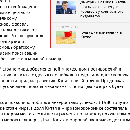
во на
Дмитрий Новиков: Китай
ного освобождения
призывает планету к
«обществу совместного
было еще много
будущего»
великому
ековые завалы –
31 марта 2017
 остальное тяжелое
Грядущие изменения в
похи. Решающую роль
Китае
Компартии и
помощь братскому
первым признавший
бе, союзе и взаимной помощи.
й стране мира, обремененной множеством противоречий и
зациклилась на отдельных ошибках и недостатках, не свернула
ткрытости придала развитию Китая новый толчок. Продолжая
ия усовершенствовала механизмы, с помощью которых будет
ой позволило добиться невероятных успехов. В 1980 году по
ке стран мира, а доля Китая в мировой экономике составляла
а втором месте, а если вести расчеты по паритету покупательн
 в мировые лидеры. Доля Китая в мировой экономике достигл