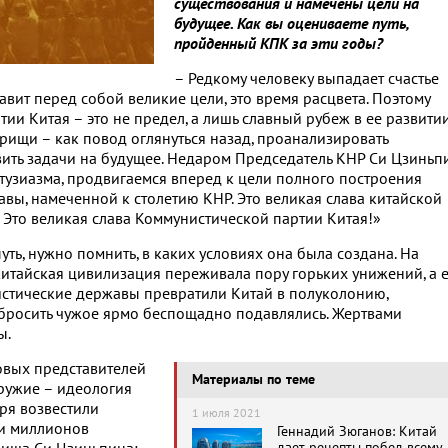
существования и намечены цели на
будущее. Как вы оцениваете путь,
пройденный КПК за эти годы?
– Редкому человеку выпадает счастье
тавит перед собой великие цели, это время расцвета. Поэтому
и Китая – это не предел, а лишь славный рубеж в ее развитии
рищи – как повод оглянуться назад, проанализировать
авить задачи на будущее. Недаром Председатель КНР Си Цзиньп
тузиазма, продвигаемся вперед к цели полного построения
ы, намеченной к столетию КНР. Это великая слава китайской
! Это великая слава Коммунистической партии Китая!»
ь, нужно помнить, в каких условиях она была создана. На
китайская цивилизация переживала пору горьких унижений, а 
стические державы превратили Китай в полуколонию,
 сбросить чужое ярмо беспощадно подавлялись. Жертвами
ы.
овых представителей
Материалы по теме
ружие – идеология
ря возвестили
1 июля 2021
 и миллионов
Геннадий Зюганов: Китай
дает рецепты побед всему