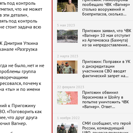
ять под контроль
пообещало ЧВК «Вагнер»
метил, что не может
столько вооружений и
боеприпасов, сколько
 эти детали»,
требуется
зять под контроль
5 мая 2023
не стоит задача всю
Пригожин заявил, что ЧВК
«Вагнер» 10 мая отступит
из Артемовска (Бахмута)
ВК Дмитрия Уткина
из-за непредоставления
канале «Разгрузка
боеприпасов со стороны
Минобороны РФ
2 марта 2023
Пригожин: Поправки в УК
гда не было, нет и не
о дискредитации
участников СВО вводят
 проблемы группа
фактический запрет на
тиворечащими
любую конструктивную
ресовался, почему к
критику
22 февраля 2023
а «ты» и по имени
Пригожин обвинил
Герасимова и Шойгу в
попытке уничтожить ЧВК
ений к Пригожину
«Вагнер». Ответ
ЗО. «Поговорить как
Минобороны
ее, что друг друга
1 ноября 2022
лючил Вагнер.
СМИ сообщают, что герой
России, командующий
ЦВО, генерал-полковник