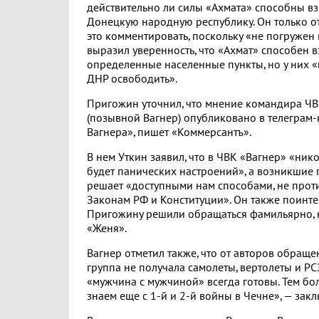
действительно ли силы «Ахмата» способны вз
Донецкую народную республику. Он только от
это комментировать, поскольку «не погружен в
выразил уверенность, что «Ахмат» способен в
определенные населенные пункты, но у них «
ДНР освободить».
Пригожин уточнил, что мнение командира Ч
(позывной Вагнер) опубликовано в телеграм-
Вагнера», пишет «Коммерсантъ».
В нем Уткин заявил, что в ЧВК «Вагнер» «нико
будет панических настроений», а возникшие
решает «доступными нам способами, не про
Законам РФ и Конституции». Он также поинте
Пригожину решили обращаться фамильярно, н
«Женя».
Вагнер отметил также, что от авторов обращ
группа не получала самолеты, вертолеты и РС
«мужчина с мужчиной» всегда готовы. Тем бол
знаем еще с 1-й и 2-й войны в Чечне», — зак