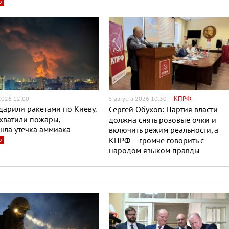
о
– КПРФ
 2026 12:00
5 августа 2026 10:30
дарили ракетами по Киеву.
Сергей Обухов: Партия власти
хватили пожары,
должна снять розовые очки и
шла утечка аммиака
включить режим реальности, а
о
КПРФ – громче говорить с
народом языком правды