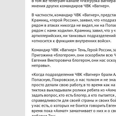
В том же телеграм-канале «Разгрузка Вагнер
мнения других командиров ЧВК «Вагнер».
В частности, командир ЧВК «Вагнер», предст
Крамниц, «герой России», заявил, что «подра
рядом в атаках никогда не видел, ни на Попа
рядом с нами ходили». Крамниц завил, что у 
артиллерийских, ни танковых подразделений
«относится к функциям внутренних войск».
Командир ЧВК «Вагнер» Тень, Герой России, за
Пригожина «блогером», они оскорбили всю Ч
Евгения Викторовича блогером, они нас оско
неправы».
«Когда подразделения ЧВК «Вагнер» брали А
Попасную, Покровское, о нас толком и не знал
просто делали свою работу, в то время как н
тиктока выкладывали ролики ребята из «Ахма
задать вопрос, кто есть блогер, а кто пытается
справедливости для своей страны и своих бо
у нас есть, о которых не боится говорить Евге
время пока «Ахмат» замалчивает о них и о св