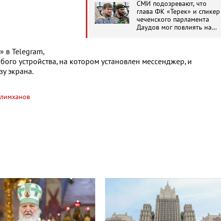
СМИ подозревают, что
глава ФК «Терек» и спикер
чеченского парламента
Даудов мог повлиять на
судей в матче с «Рубином»
 в Telegram,
юбого устройства, на котором установлен мессенджер, и
у экрана.
лимханов