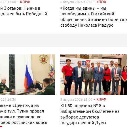
– КПРФ
– КПРФ
 2026 12:00
6 августа 2026 10:30
й Зюганов: Нынче в
«Когда мы едины – мы
 должен быть Победный
непобедимы!» Российский
общественный комитет борется 
свободу Николаса Мадуро
– КПРФ
 2026 16:30
5 августа 2026 15:00
ока» в «Центр», а из
КПРФ получила № 8 в
» в тыл. Путин провел
избирательном бюллетене на
новки в руководстве
выборах депутатов
овок российских войск
Государственной Думы