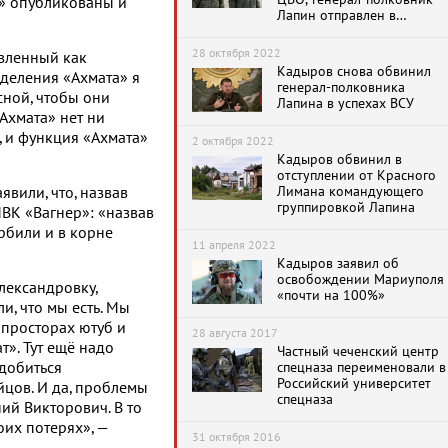
а» опубликованы и
Лапин отправлен в
отставку после критики
Кадырова
28 октября 2022
авленный как
Кадыров снова обвинил
зделения «Ахмата» я
генерал-полковника
сной, чтобы они
Лапина в успехах ВСУ
«Ахмата» нет ни
, и функция «Ахмата»
2 октября 2022
Кадыров обвинил в
отступлении от Красного
Лимана командующего
явили, что, назвав
группировкой Лапина
ВК «Вагнер»: «назвав
рбили и в корне
11 апреля 2022
Кадыров заявил об
освобождении Мариуполя
лександровку,
«почти на 100%»
и, что мы есть. Мы
а просторах ютуб и
28 августа 2017
т». Тут ещё надо
Частный чеченский центр
 добиться
спецназа переименовали в
Российский университет
йцов. И да, проблемы
спецназа
ний Викторович. В то
оих потерях», —
31 октября 2016