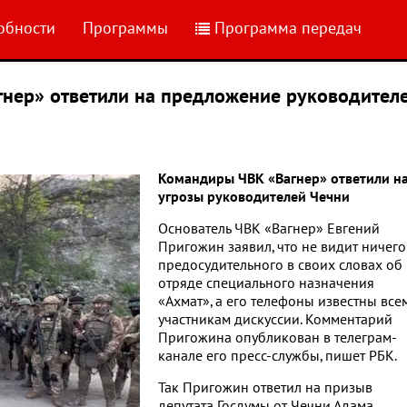
обности
Программы
Программа передач
нер» ответили на предложение руководител
Командиры ЧВК «Вагнер» ответили н
угрозы руководителей Чечни
Основатель ЧВК «Вагнер» Евгений
Пригожин заявил, что не видит ничего
предосудительного в своих словах об
отряде специального назначения
«Ахмат», а его телефоны известны все
участникам дискуссии. Комментарий
Пригожина опубликован в телеграм-
канале его пресс-службы, пишет РБК.
Так Пригожин ответил на призыв
депутата Госдумы от Чечни Адама