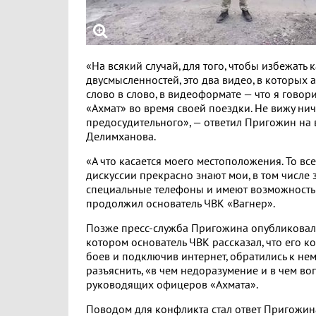
«На всякий случай, для того, чтобы избежать 
двусмысленностей, это два видео, в которых 
слово в слово, в видеоформате — что я гово
«Ахмат» во время своей поездки. Не вижу ни
предосудительного», — ответил Пригожин на 
Делимханова.
«А что касается моего местоположения. То все
дискуссии прекрасно знают мои, в том числе 
специальные телефоны и имеют возможность с
продолжил основатель ЧВК «Вагнер».
Позже пресс-служба Пригожина опубликовала
котором основатель ЧВК рассказал, что его к
боев и подключив интернет, обратились к нем
разъяснить, «в чем недоразумение и в чем в
руководящих офицеров «Ахмата».
Поводом для конфликта стал ответ Пригожина