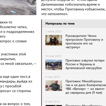
Делимханова «обозначить время и
место», чтобы Пригожину «объяснили,
что непонятно».
каких-то
Материалы по теме
абсолютно четко,
рил о подразделениях
1 июня 2023
Руководители Чечни
чего
пригрозили Пригожину и
вопрос о словах
пригласили его на
«встречу»
 участники этой
24 мая 2023
закрытые,
Пригожин озвучил потери
о мной связаться», —
России и Украины в
Артемовской мясорубке
 еще один пост, в
9 мая 2023
омандиры, выйдя из
Пригожин: Минобороны
так и не дало боеприпасов
у с просьбой
ЧВК «Вагнер» — их хватит
опросы» со стороны
до середины дня (9 мая)
8 мая 2023
 на вопрос о том,
Пригожин: Минобороны