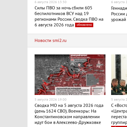
6 августа 2026 13:30
6 августа
Силы ПВО за ночь сбили 605
Геннади
беспилотников ВСУ над 19
России
регионами России. Сводка ПВО на
урожай
6 августа 2026 года
обновлено
Новости smi2.ru
5 августа 2026 19:00
5 августа
Сводка МО на 5 августа 2026 года
С «Вост
(день 1624 СВО). Военкоры: На
«Центра
Константиновском направлении
переста
идут бои в Алексеево-Дружковке
группир