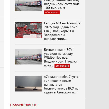
складе Wildberries под
вымрем»
Владимиром составила
100 тыс. кв. м
обновлено
К ГРАЖДАНАМ
РОССИИ! Обращение
Сводка МО на 4 августа
Г.А. Зюганова,
2026 года (день 1623
Председателя ЦК
СВО). Военкоры: На
КПРФ Руководителя
Запорожском
фракции КПРФ в
направлении
Государственной Думе
Документальный
продолжаются
РФ (28.07.2026)
фильм "Империализм и
столкновения в районе
террор"
Беспилотники ВСУ
Степногорска
ударили по складу
Wildberries под
Владимиром. Начался
Бить смелее!
пожар
обновлено
В.Баранец, В.Дандыкин,
А.Матвийчук, К.Сивков
(06.08.2026)
«Создан штаб». Спустя
три недели после
начала атак
Темы дня (06.08.2026)
беспилотников ВСУ по
ДЕЛЕГАЦИЯ ЦК КПРФ
судам в Азовском и
ПРИНЯЛА УЧАСТИЕ В
Черном морях
ПРАЗДНОВАНИИ
Минтранс рассказал о
ВОСЕМЬДЕСЯТ
мерах по защите
Новости smi2.ru
ТРЕТЬЕЙ ГОДОВЩИНЫ
судоходства
обновлено