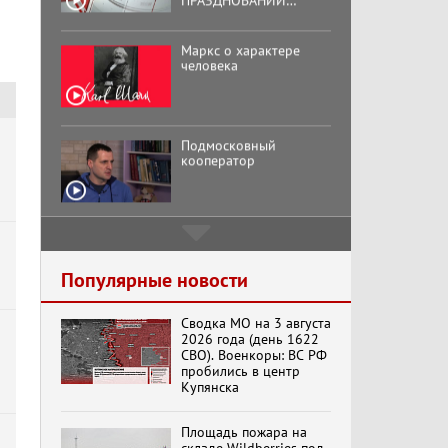
ВОСЕМЬДЕСЯТ
ТРЕТЬЕЙ ГОДОВЩИНЫ
ОСВОБОЖДЕНИЯ ОРЛА
Маркс о характере
ОТ НЕМЕЦКО-
человека
ФАШИСТСКИХ
ЗАХВАТЧИКОВ.
Подмосковный
кооператор
Хук слева:
«Додоговаривались...»
(11.06.2026)
Популярные новости
Сводка МО на 3 августа
Бренды Советской
2026 года (день 1622
эпохи "Гжель"
СВО). Военкоры: ВС РФ
пробились в центр
Купянска
Специальный репортаж
Площадь пожара на
«Изменимся или