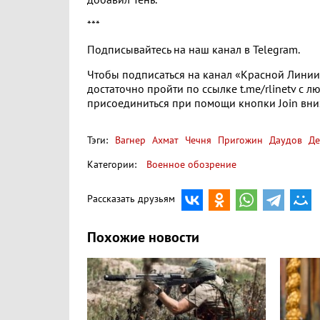
добавил Тень.
***
Подписывайтесь на наш канал в Telegram.
Чтобы подписаться на канал «Красной Линии»
достаточно пройти по ссылке t.me/rlinetv с л
присоединиться при помощи кнопки Join вниз
Тэги:
Вагнер
Ахмат
Чечня
Пригожин
Даудов
Де
Категории:
Военное обозрение
Рассказать друзьям
Похожие новости