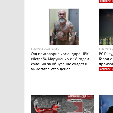
обновлен
5 августа 2026 13:30
5 августа
Суд приговорил командира ЧВК
ВС РФ у
«Ястреб» Марущенко к 18 годам
Город о
колонии за обнуление солдат и
произо
вымогательство денег
обновлен