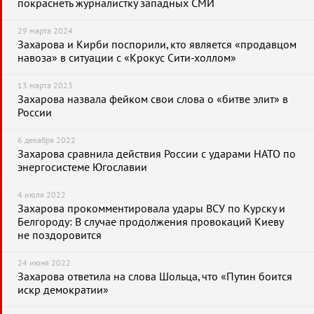
покраснеть журналистку западных СМИ
29 марта 2024
Захарова и Кирби поспорили, кто является «продавцом
навоза» в ситуации с «Крокус Сити-холлом»
13 марта 2023
Захарова назвала фейком свои слова о «битве элит» в
России
6 декабря 2022
Захарова сравнила действия России с ударами НАТО по
энергосистеме Югославии
4 июля 2022
Захарова прокомментировала удары ВСУ по Курску и
Белгороду: В случае продолжения провокаций Киеву
не поздоровится
24 июня 2022
Захарова ответила на слова Шольца, что «Путин боится
искр демократии»