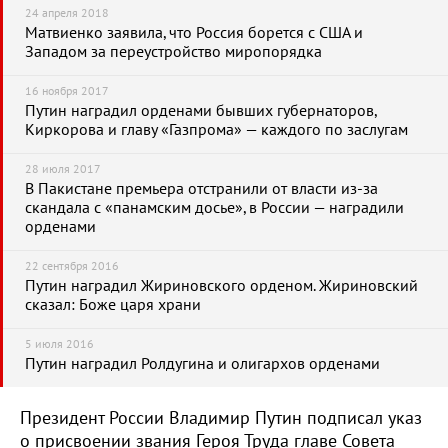
24 апреля 2018
Матвиенко заявила, что Россия борется с США и
Западом за переустройство миропорядка
16 ноября 2017
Путин наградил орденами бывших губернаторов,
Киркорова и главу «Газпрома» — каждого по заслугам
28 июля 2017
В Пакистане премьера отстранили от власти из-за
скандала с «панамским досье», в России — наградили
орденами
22 сентября 2016
Путин наградил Жириновского орденом. Жириновский
сказал: Боже царя храни
5 июля 2016
Путин наградил Ролдугина и олигархов орденами
Президент России Владимир Путин подписал указ
о присвоении звания Героя Труда главе Совета