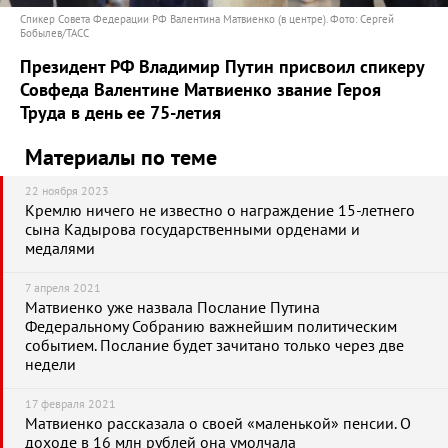
Спикер Совета Федерации РФ Валентина Матвиенко (в центре). Фото: Сергей
Бобылев/ТАСС
Президент РФ Владимир Путин присвоил спикеру
Совфеда Валентине Матвиенко звание Героя
Труда в день ее 75-летия
Материалы по теме
22 ноября 2023
Кремлю ничего не известно о награждение 15-летнего
сына Кадырова государственными орденами и
медалями
7 апреля 2021
Матвиенко уже назвала Послание Путина
Федеральному Собранию важнейшим политическим
событием. Послание будет зачитано только через две
недели
17 февраля 2021
Матвиенко рассказала о своей «маленькой» пенсии. О
доходе в 16 млн рублей она умолчала