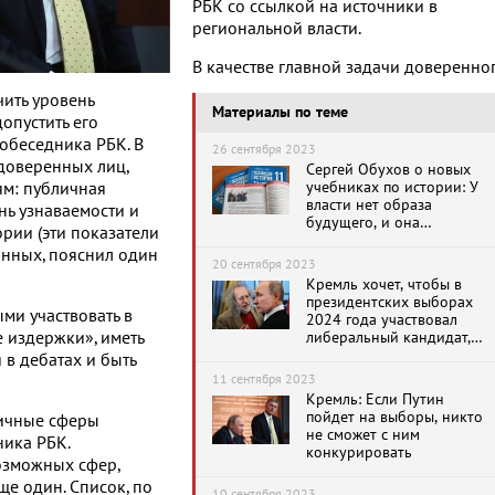
РБК со ссылкой на источники в
региональной власти.
В качестве главной задачи доверенно
ить уровень
Материалы по теме
опустить его
собеседника РБК. В
26 сентября 2023
 доверенных лиц,
Сергей Обухов о новых
учебниках по истории: У
ям: публичная
власти нет образа
нь узнаваемости и
будущего, и она
рии (эти показатели
подпитывает свою
нных, пояснил один
легитимность
20 сентября 2023
достижениями
Кремль хочет, чтобы в
предыдущих эпох
президентских выборах
ми участвовать в
2024 года участвовал
 издержки», иметь
либеральный кандидат,
«похожий на
 в дебатах и быть
Венедиктова»
11 сентября 2023
Кремль: Если Путин
пойдет на выборы, никто
личные сферы
не сможет с ним
ника РБК.
конкурировать
озможных сфер,
ще один. Список, по
10 сентября 2023