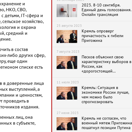
оохранение и
2023. 8-10 сентября.
о, НКО, СВО,
Единый день голосования.
Онлайн трансляция
 с детьми, IT-сфера и
 сельское хозяйство,
25 августа 2023
экология и охрана
Кремль опроверг
й, средний и
причастность к гибели
щение.
Пригожина
чить в состав
7 августа 2023
их-либо других сфер,
Песков объяснил свою
еру, еще один
характеристику выборов в
России, как
егионом списке есть
«дорогостоящей
бюрократии» и победы
Путина с 90% голосов «За
11 июля 2023
ов в доверенные лица
Кремль: Ситуация в
ных выступлений, а
экономике России лучше,
пании и ценностям,
чем можно было
т проводить в
спрогнозировать
сточников издания.
27 июня 2023
ренных лиц, она
Кремль не согласен, что
анных в субъекте,
военный мятеж Пригожина
пошатнул позиции Путина