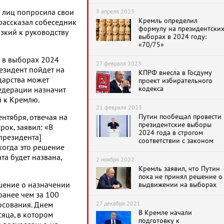
 лиц попросила свои
3 апреля 2023
Кремль определил
рассказал собеседник
формулу на президентски
зкий к руководству
выборах в 2024 году:
«70/75»
и в выборах 2024
27 февраля 2023
резидент пойдет на
КПРФ внесла в Госдуму
дарства может
проект избирательного
кодекса
Федерации назначит
й к Кремлю.
21 февраля 2023
Путин пообещал провести
нтября, отвечая на
президентские выборы
ок, заявил: «В
2024 года в строгом
президента]
соответствии с законом
 когда это решение
та будет названа,
2 ноября 2022
Кремль заявил, что Путин
пока не принял решение о
шение о назначении
выдвижении на выборах
анее чем за 100
27 декабря 2021
осования. Днем
В Кремле начали
яца, в котором
подготовку к