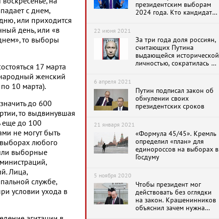
 воскресенье, на
президентским выборам
падает с днем,
2024 года. Кто кандидат?
дню, или приходится
– Путин
ный день, или «в
22 июня 2021
днем», то выборы
За три года доля россиян,
считающих Путина
выдающейся исторической
личностью, сократилась в
остояться 17 марта
два раза
ународный женский
6 апреля 2021
 по 10 марта).
Путин подписал закон об
обнулении своих
значить до 600
президентских сроков
артии, то выдвинувшая
ь еще до 100
21 января 2021
ми не могут быть
«Формула 45/45». Кремль
определил «план» для
 выборах любого
единороссов на выборах в
 или выборные
Госдуму
министраций,
й. Лица,
5 ноября 2020
пальной службе,
Чтобы президент мог
ри условии ухода в
действовать без оглядки
на закон. Крашенинников
объяснил зачем нужна
неприкосновенность
едение агитации в