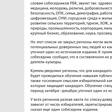
словам собеседников РБК, звучит так: здрав
медицина, молодежь, религия, добровольчеств
безопасность, ОПК, семья, демография, работа
цифровизация, СМИ, городская среда и жилье,
развитие сельских территорий, туризм, ЗОЖ, 
природы, промышленность, корпорации, малы
крупный бизнес, образование, наука, просве
Но этот список не закрыт, регионы могли вклю
потенциальных доверенных лиц людей из как
уточнил один из источников издания. К прим
собеседник сообщил, что в составленном их р
деятели культуры.
Кремль уведомил регионы, что для кандидат
будет проводиться обучение навыкам публич
также «основным смыслам избирательной кам
которые защищает кандидат». Обучение стану
период октября—декабря, уточнил один из и
У всех регионов разная квота по списку дове
зависит от числа избирателей, зарегистриров
сказал еще один собеседник издания.