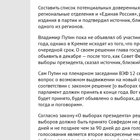
Составить список потенциальных доверенных
региональные отделения и «Единая Россия», 
издания в партии и подтвердил источник, бли
одного из регионов.
Владимир Путин пока не объявлял об участи
года, однако в Кремле исходят из того, что п
очередной срок. О своем решении глава госу
объявить в декабре — после того, как Совет 
выборы президента, сказал источник, близки
Сам Путин на пленарном заседании ВЭФ 12 се
вопрос о возможном выдвижении на новый ср
соответствии с законом решение [о выборах 
парламент должен принять в конце года. Вот
будет принято, будет объявлено о выборах, да
тогда и поговорим».
Согласно закону «О выборах президента» ре
выборов должно быть принято Совфедом не р
дней и не позднее чем за 90 дней до дня гол
голосования является второе воскресенье мес