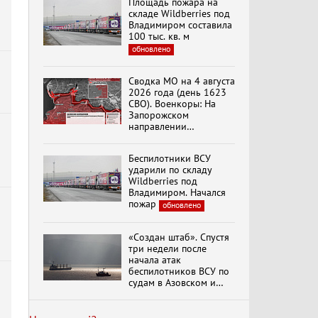
Площадь пожара на
эпохи "Гжель"
складе Wildberries под
Владимиром составила
100 тыс. кв. м
обновлено
Специальный репортаж
«Изменимся или
Сводка МО на 4 августа
вымрем»
2026 года (день 1623
СВО). Военкоры: На
Запорожском
направлении
К ГРАЖДАНАМ
продолжаются
РОССИИ! Обращение
столкновения в районе
Г.А. Зюганова,
Беспилотники ВСУ
Степногорска
Председателя ЦК
ударили по складу
КПРФ Руководителя
Wildberries под
фракции КПРФ в
Владимиром. Начался
»
Государственной Думе
Документальный
пожар
обновлено
РФ (28.07.2026)
фильм "Империализм и
террор"
«Создан штаб». Спустя
три недели после
начала атак
Бить смелее!
беспилотников ВСУ по
В.Баранец, В.Дандыкин,
судам в Азовском и
А.Матвийчук, К.Сивков
Черном морях
(06.08.2026)
Минтранс рассказал о
мерах по защите