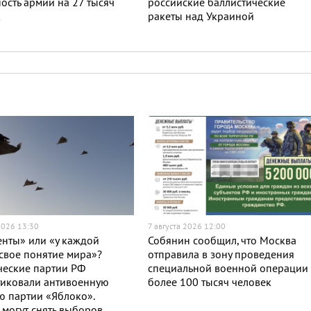
ость армии на 27 тысяч
российские баллистические
к
ракеты над Украиной
2026 13:30
7 августа 2026 12:00
нты» или «у каждой
Собянин сообщил, что Москва
свое понятие мира»?
отправила в зону проведения
ческие партии РФ
специальной военной операции
тиковали антивоенную
более 100 тысяч человек
 партии «Яблоко».
могут снять выборов