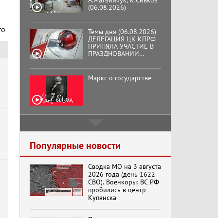
А.Матвийчук, К.Сивков
(06.08.2026)
го
Темы дня (06.08.2026)
ДЕЛЕГАЦИЯ ЦК КПРФ
ПРИНЯЛА УЧАСТИЕ В
ПРАЗДНОВАНИИ
ВОСЕМЬДЕСЯТ
ТРЕТЬЕЙ ГОДОВЩИНЫ
ОСВОБОЖДЕНИЯ ОРЛА
Маркс о государстве
ОТ НЕМЕЦКО-
ФАШИСТСКИХ
ЗАХВАТЧИКОВ.
Подмосковный
кооператор
Популярные новости
Сводка МО на 3 августа
Хук слева:
2026 года (день 1622
«Додоговаривались...»
СВО). Военкоры: ВС РФ
(11.06.2026)
пробились в центр
Купянска
Бренды Советской