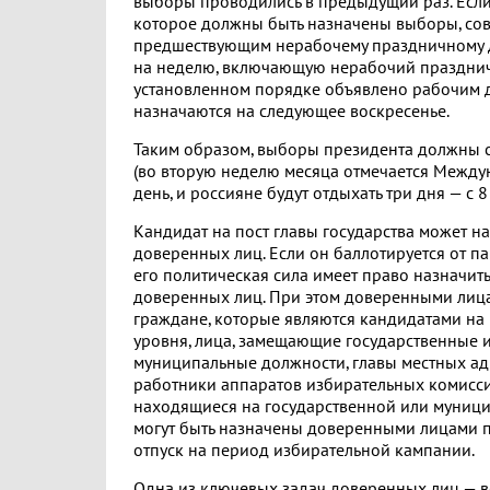
выборы проводились в предыдущий раз. Если
которое должны быть назначены выборы, сов
предшествующим нерабочему праздничному 
на неделю, включающую нерабочий празднич
установленном порядке объявлено рабочим 
назначаются на следующее воскресенье.
Таким образом, выборы президента должны с
(во вторую неделю месяца отмечается Межд
день, и россияне будут отдыхать три дня — с 8
Кандидат на пост главы государства может на
доверенных лиц. Если он баллотируется от п
его политическая сила имеет право назначит
доверенных лиц. При этом доверенными лица
граждане, которые являются кандидатами на
уровня, лица, замещающие государственные
муниципальные должности, главы местных ад
работники аппаратов избирательных комисси
находящиеся на государственной или муници
могут быть назначены доверенными лицами п
отпуск на период избирательной кампании.
Одна из ключевых задач доверенных лиц — в