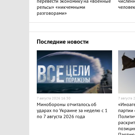
перевести экономику на «военные
численн
рельсы» «никчемными
челове
разговорами»
Последние новости
7 августа 2026 16:30
7 августа 
Минобороны отчиталось об
«Иноаге
ударах по Украине за неделю с 1
партии 
по 7 августа 2026 года
Полити
раскри
позицию
Партию 