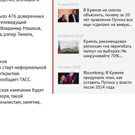
президента
3 июля 2020
В Кремле не смогли
объяснить, почему за 20
было 476 доверенных
лет правления Путина все
 телеведущий
еще «сделано на живую
и Владимир Машков,
нитку»
, рэпер Тимати,
30 августа 2019
Кремль рекомендовал
регионам «не перегибать
палку» на выборах: Не
накручивайте 70%.
Достаточно 51%
ков
о старт неформальной
14 июля 2019
Bloomberg: В Кремле
 открытию
придумали план, как
ообщает ТАСС.
оставить Путина у власти
после 2024 года
тская кампания будет
воря, такой
налистам, заметив,