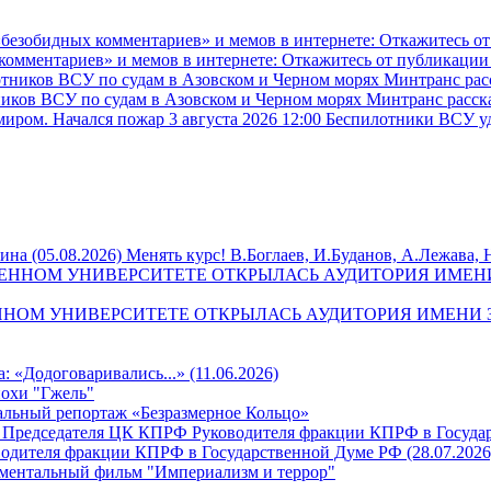
комментариев» и мемов в интернете: Откажитесь от публикации
ников ВСУ по судам в Азовском и Черном морях Минтранс расска
3 августа 2026 12:00
Беспилотники ВСУ уд
Менять курс! В.Боглаев, И.Буданов, А.Лежава, 
РСТВЕННОМ УНИВЕРСИТЕТЕ ОТКРЫЛАСЬ АУДИТОРИЯ ИМЕ
а: «Додоговаривались...» (11.06.2026)
похи "Гжель"
льный репортаж «Безразмерное Кольцо»
одителя фракции КПРФ в Государственной Думе РФ (28.07.2026
ментальный фильм "Империализм и террор"