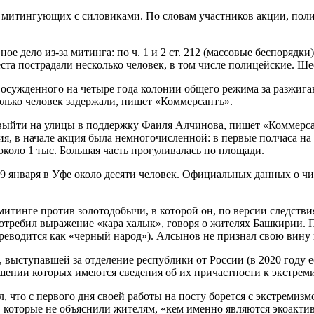
и митингующих с силовиками. По словам участников акции, пол
е дело из-за митинга: по ч. 1 и 2 ст. 212 (массовые беспорядки
еста пострадали несколько человек, в том числе полицейские. Ш
 осужденного на четыре года колонии общего режима за разжиг
олько человек задержали, пишет «Коммерсантъ».
и выйти на улицы в поддержку Фаиля Алчинова, пишет «Коммерса
, в начале акция была немногочисленной: в первые полчаса на 
коло 1 тыс. Большая часть прогуливалась по площади.
 января в Уфе около десяти человек. Официальных данных о ч
митинге против золотодобычи, в которой он, по версии следстви
отребил выражение «кара халык», говоря о жителях Башкирии. П
ереводится как «черный народ»). Алсынов не признал свою вину 
выступавшей за отделение республики от России (в 2020 году ее
шении которых имеются сведения об их причастности к экстреми
 что с первого дня своей работы на посту борется с экстремизм
, которые не объяснили жителям, «кем именно являются экоакти