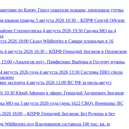
акетами по Киеву. Город охватили пожары, произошла утечка
5 августа 2026 10:30
– КПРФ
Сергей Обухов:
4 августа 2026 19:30
Сводка МО на 4
ка
уста 2026 18:00
Склад Wildberries в Самаре площадью в 16
4 августа 2026 16:30
– КПРФ
Геннадий Зюганов в Орловском
6 15:00
«Аналогов нет». Памфилова: Выборы в Госдуму нужны,
4 августа 2026 13:30
Системы ПВО сбили
овлено
4 августа 2026 12:00
ВС РФ за июль-август
26 10:30
Юрий Афонин в эфире: Геннадий Андреевич Зюганов
ка МО на 3 августа 2026 года (день 1622 СВО). Военкоры: ВС
а 2026 18:00
– КПРФ
Геннадий Зюганов: Без Родины и без
е Wildberries под Владимиром составила 100 тыс. кв. м