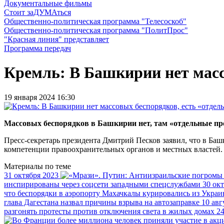
Документальные фильмы
Стоит заДУМАться
Общественно-политическая программа "Телесоскоб"
Общественно-политическая программа "ПолитПрос"
"Красная линия" представляет
Программа передач
Кремль: В Башкирии нет масс
19 января 2024 16:30
Массовых беспорядков в Башкирии нет, там «отдельные про
Пресс-секретарь президента Дмитрий Песков заявил, что в Ба
компетенции правоохранительных органов и местных властей.
Материалы по теме
31 октября 2023
инспирированы через соцсети западными спецслужбами
30 ок
что беспорядки в аэропорту Махачкалы курировались из Укра
глава Дагестана назвал причины взрыва на автозаправке
10 авг
разгонять протесты против отключения света в жилых домах
24