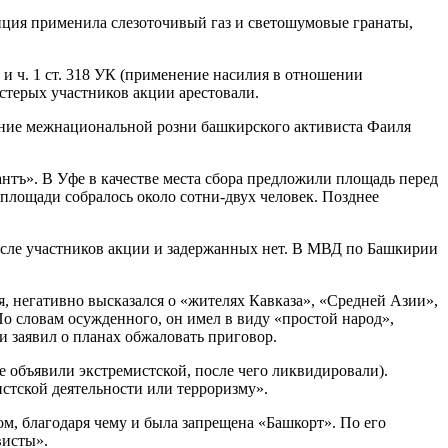
иция применила слезоточивый газ и светошумовые гранаты,
) и ч. 1 ст. 318 УК (применение насилия в отношении
естерых участников акции арестовали.
ание межнациональной розни башкирского активиста Фаиля
нтъ». В Уфе в качестве места сбора предложили площадь перед
площади собралось около сотни-двух человек. Позднее
исле участников акции и задержанных нет. В МВД по Башкирии
я, негативно высказался о «жителях Кавказа», «Средней Азии»,
о словам осужденного, он имел в виду «простой народ»,
и заявил о планах обжаловать приговор.
 объявили экстремистской, после чего ликвидировали).
стской деятельности или терроризму».
ом, благодаря чему и была запрещена «Башкорт». По его
висты».