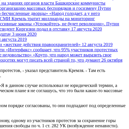
Башкирские коммунисты
Путин
«Народ голодает, а у него
Кремль тратит миллиарды на мониторинг
«Успокойтесь, не будет революции». Путин
езидент Киргизии подал в отставку
17 августа 2020
уштау
3 июня 2020
3 августа 2019
и «жесткие действия правоохранителей»
12 августа 2019
«Интерфакс» сообщает, что 95% участников протестных
«Круто, что народ может выразить свое
соцсетях могут писать всей страной то, что думают
26 октября
отестов, - указал представитель Кремля. - Там есть
.
«Я в данном случае использовал не юридический термин, а
ском плане я не соглашусь, что это были какие-то массовые
ном порядке согласованы, то они подпадают под определенные
ову, одному из участников протестов за сохранение горы
ения свободы по ч. 1 ст. 282 УК (возбуждение ненависти).