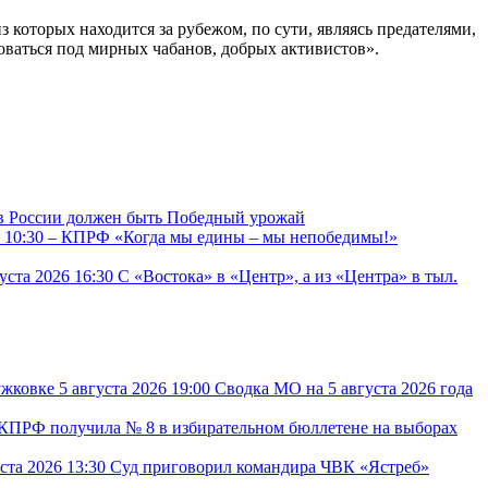
из которых находится за рубежом, по сути, являясь предателями,
оваться под мирных чабанов, добрых активистов».
в России должен быть Победный урожай
6 10:30
– КПРФ
«Когда мы едины – мы непобедимы!»
густа 2026 16:30
С «Востока» в «Центр», а из «Центра» в тыл.
5 августа 2026 19:00
Сводка МО на 5 августа 2026 года
КПРФ получила № 8 в избирательном бюллетене на выборах
уста 2026 13:30
Суд приговорил командира ЧВК «Ястреб»