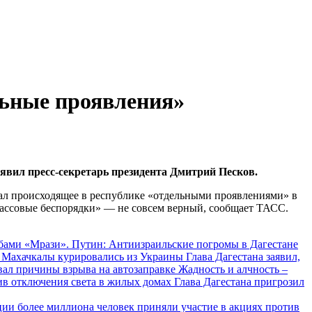
льные проявления»
явил пресс-секретарь президента Дмитрий Песков.
вал происходящее в республике «отдельными проявлениями» в
массовые беспорядки» — не совсем верный, сообщает ТАСС.
«Мрази». Путин: Антиизраильские погромы в Дагестане
Глава Дагестана заявил,
Жадность и алчность –
Глава Дагестана пригрозил
ии более миллиона человек приняли участие в акциях против