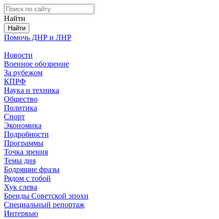
Найти
Помочь ДНР и ЛНР
Новости
Военное обозрение
За рубежом
КПРФ
Наука и техника
Общество
Политика
Спорт
Экономика
Подробности
Программы
Точка зрения
Темы дня
Бодрящие фразы
Рядом с тобой
Хук слева
Бренды Советской эпохи
Специальный репортаж
Интервью