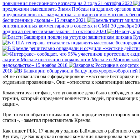
повышения пенсионного возраста на 2 года
21 октября 2022
предложили вывешивать Знамя Победы на зданиях органов вла
предложил лишать гражданства за организацию массовых бесп
бесчисленные дворцы»
15 января 2021
оппозиционных комментариев в соцсетях и СМИ
30 декабря 2
подписал репрессивные законы
15 октября 2020
акции в Москве постоянно проживают в Москве и Московской
недовольство»
15 ноября 2018
2018
«Я не согласился бы с формулировкой «массовые беспорядки и м
отдельные проявления». Они «относятся к компетенции местных
Комментируя тот факт, что уголовное дело было возбуждено им
термин, который определяет количество людей, принимающих у
акции».
При этом он обратил внимание и на юридическую сторону вопр
статьи», - заметил представитель Кремля.
Как пишет РБК, 17 января у здания Баймакского районного су
Куштау, где Башкирская содовая компания планировала начать 