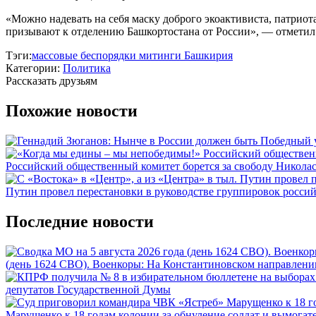
«Можно надевать на себя маску доброго экоактивиста, патриота,
призывают к отделению Башкортостана от России», — отметил 
Тэги:
массовые беспорядки
митинги
Башкирия
Категории:
Политика
Рассказать друзьям
Похожие новости
Российский общественный комитет борется за свободу Никола
Путин провел перестановки в руководстве группировок росси
Последние новости
(день 1624 СВО). Военкоры: На Константиновском направлени
депутатов Государственной Думы
Марущенко к 18 годам колонии за обнуление солдат и вымогате