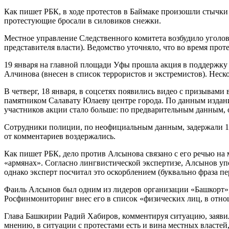
Как пишет РБК, в ходе протестов в Баймаке произошли стычк
протестующие бросали в силовиков снежки.
Местное управление Следственного комитета возбудило уголовно
представителя власти). Ведомство уточняло, что во время прот
19 января на главной площади Уфы прошла акция в поддержку
Алчинова (внесен в список террористов и экстремистов). Неск
В четверг, 18 января, в соцсетях появились видео с призывам
памятником Салавату Юлаеву центре города. По данным издания
участников акции стало больше: по предварительным данным, о
Сотрудники полиции, по неофициальным данным, задержали 19
от комментариев воздержались.
Как пишет РБК, дело против Алсынова связано с его речью на 
«армянах». Согласно лингвистической экспертизе, Алсынов уп
однако эксперт посчитал это оскорблением (буквально фраза п
Фаиль Алсынов был одним из лидеров организации «Башкорт», 
Росфинмониторинг внес его в список «физических лиц, в отно
Глава Башкирии Радий Хабиров, комментируя ситуацию, заявил,
мнению, в ситуации с протестами есть и вина местных властей