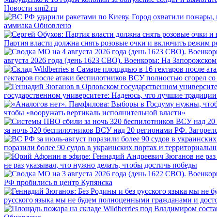
Новости smi2.ru
аммиака
Обновлено
Партия власти должна снять розовые очки и включить режим р
августа 2026 года (день 1623 СВО). Военкоры: На Запорожско
гектаров после атаки беспилотников ВСУ полностью сгорел со
государственном университете: Надеюсь, что лучшие традиции
чтобы «вооружать вертикаль исполнительной власти»
за ночь 320 беспилотников ВСУ над 20 регионами РФ. Загорелся
поразили более 90 судов в украинских портах и территориальн
не раз указывал, что нужно делать, чтобы достичь победы
РФ пробились в центр Купянска
русского языка мы не будем полноценными гражданами и дос