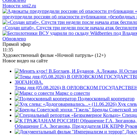
Обновлено
Новости smi2.ru
предупредили россиян об опасности публикации «безобидных 
«Создан штаб». Спустя три недели после начала атак беспилот
Обновлено
Прямой эфир
11:35
Художественный фильм «Ночной патруль» (12+)
Новое видео на сайте
Темы дня (05.08.2026) В ОРЛОВСКОМ ГОСУДА
Маркс о совести
Подмосковный кооператор
Хук слев
Бренды Советской э
Специа
Обращение Г.А. Зюганова, Председателя ЦК КПРФ Руков
Доку